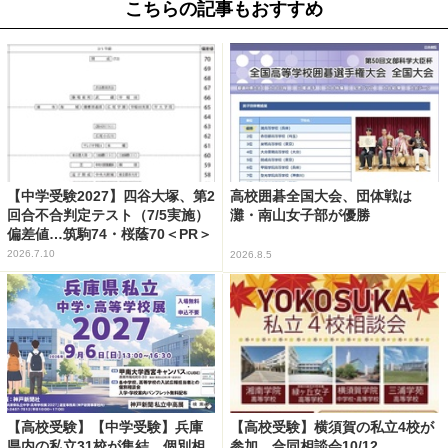
こちらの記事もおすすめ
【中学受験2027】四谷大塚、第2
高校囲碁全国大会、団体戦は
回合不合判定テスト（7/5実施）
灘・南山女子部が優勝
偏差値…筑駒74・桜蔭70＜PR＞
2026.7.10
2026.8.5
【高校受験】【中学受験】兵庫
【高校受験】横須賀の私立4校が
県内の私立31校が集結、個別相
参加…合同相談会10/12