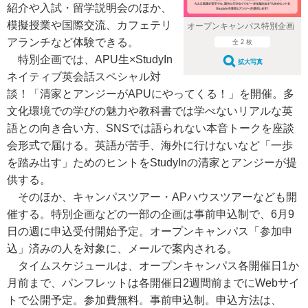
紹介や入試・留学説明会のほか、
模擬授業や国際交流、カフェテリ
オープンキャンパス特別企画
アランチなど体験できる。
全 2 枚
特別企画では、APU生×StudyIn
拡大写真
ネイティブ英会話スペシャル対
談！「清家とアンジーがAPUにやってくる！」を開催。多
文化環境での学びの魅力や教科書では学べないリアルな英
語との向き合い方、SNSでは語られない本音トークを座談
会形式で届ける。英語が苦手、海外に行けないなど「一歩
を踏み出す」ためのヒントをStudyInの清家とアンジーが提
供する。
そのほか、キャンパスツアー・APハウスツアーなども開
催する。特別企画などの一部の企画は事前申込制で、6月9
日の週に申込受付開始予定。オープンキャンパス「参加申
込」済みの人を対象に、メールで案内される。
タイムスケジュールは、オープンキャンパス各開催日1か
月前まで、パンフレットは各開催日2週間前までにWebサイ
トで公開予定。参加費無料。事前申込制。申込方法は、