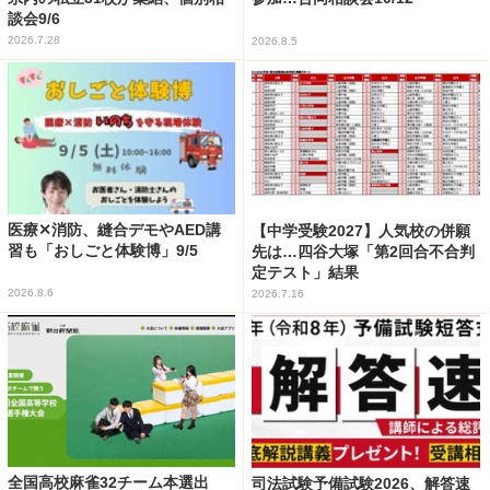
談会9/6
2026.7.28
2026.8.5
医療✕消防、縫合デモやAED講
【中学受験2027】人気校の併願
習も「おしごと体験博」9/5
先は…四谷大塚「第2回合不合判
定テスト」結果
2026.8.6
2026.7.16
全国高校麻雀32チーム本選出
司法試験予備試験2026、解答速