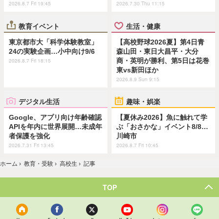
2026.8.7 Fri 19:45
2026.7.30 Thu 11:15
教育イベント
生活・健康
東京都市大「科学体験教室」
【高校野球2026夏】第4日青
24の実験企画…小中向け9/6
森山田・東日大昌平・大分
商・英明が勝利、第5日は花巻
2026.8.7 Fri 18:15
東vs新田ほか
2026.8.9 Sun 9:15
デジタル生活
趣味・娯楽
Google、アプリ向け年齢確認
【夏休み2026】魚に触れて学
APIを年内に世界展開…未成年
ぶ「おさかな」イベント8/8…
者保護を強化
川崎市
2026.7.31 Fri 13:45
2026.8.7 Fri 10:45
ホーム
›
教育・受験
›
高校生
›
記事
TOP