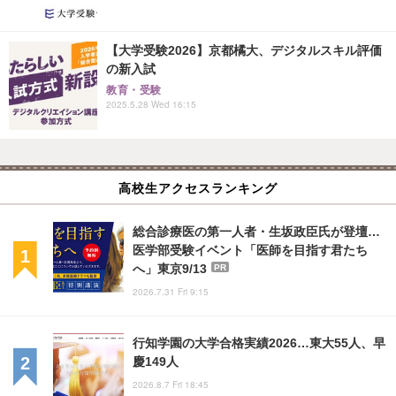
【大学受験2026】京都橘大、デジタルスキル評価
の新入試
教育・受験
2025.5.28 Wed 16:15
高校生アクセスランキング
総合診療医の第一人者・生坂政臣氏が登壇…
医学部受験イベント「医師を目指す君たち
へ」東京9/13
PR
2026.7.31 Fri 9:15
行知学園の大学合格実績2026…東大55人、早
慶149人
2026.8.7 Fri 18:45