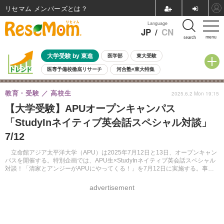
リセマム メンバーズ
Language
JP
/
CN
menu
search
大学受験 by 東進
医学部
東大受験
医専予備校徹底リサーチ
河合塾×東大特集
親子で考える大学選び
高校受験
中学受験
小学校受験
教育・受験
高校生
2025.6.2 Mon 19:15
共通テスト
夏休み
8月開催学校説明会・相談会
【大学受験】APUオープンキャンパス
8月開催イベント・WS
全国公立高校 過去問
人気記事
「StudyInネイティブ英会話スペシャル対談」
自由研究教材（小学生向け）
自由研究教材（中学生向け）
ランキング
7/12
立命館アジア太平洋大学（APU）は2025年7月12日と13日、オープンキャン
パスを開催する。特別企画では、APU生×StudyInネイティブ英会話スペシャル
対談！「清家とアンジーがAPUにやってくる！」を7月12日に実施する。事前
申込制。
advertisement