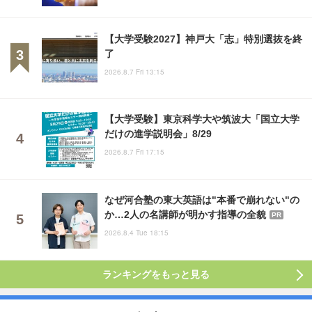
【大学受験2027】神戸大「志」特別選抜を終
了
2026.8.7 Fri 13:15
【大学受験】東京科学大や筑波大「国立大学
だけの進学説明会」8/29
2026.8.7 Fri 17:15
なぜ河合塾の東大英語は"本番で崩れない"の
か…2人の名講師が明かす指導の全貌
PR
2026.8.4 Tue 18:15
ランキングをもっと見る