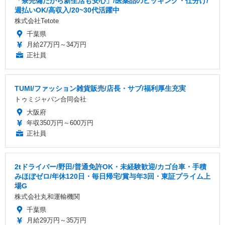
「寮完備だから新生活も安心」/医薬品のピッキング・仕分け/
週払いOK/高収入/20~30代活躍中
株式会社Tetote
千葉県
月給27万円～34万円
正社員
TUMI/ファッション雑貨販売/店長・サブ/福利厚生充実
トゥミジャパン合同会社
大阪府
年収350万円～600万円
正社員
2tドライバー/野田/普通免許OK・未経験歓迎/カゴ台車・手積
みほぼゼロ/年休120日・毎日帰宅/賞与年3回・東証プライム上
場G
株式会社丸和運輸機関
千葉県
月給29万円～35万円