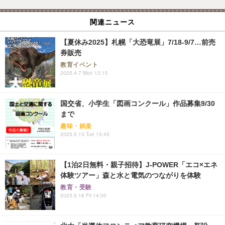
関連ニュース
【夏休み2025】札幌「大恐竜展」7/18-9/7…前売
券販売
教育イベント
2025.4.7 Mon 13:15
国交省、小学生「図画コンクール」作品募集9/30
まで
趣味・娯楽
2025.5.13 Tue 15:45
【1泊2日無料・親子招待】J-POWER「エコ×エネ
体験ツアー」森と水と電気のつながりを体験
教育・受験
2025.5.16 Fri 14:00