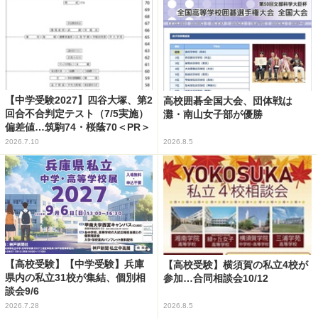
【中学受験2027】四谷大塚、第2
高校囲碁全国大会、団体戦は
回合不合判定テスト（7/5実施）
灘・南山女子部が優勝
偏差値…筑駒74・桜蔭70＜PR＞
2026.7.10
2026.8.5
【高校受験】【中学受験】兵庫
【高校受験】横須賀の私立4校が
県内の私立31校が集結、個別相
参加…合同相談会10/12
談会9/6
2026.7.28
2026.8.5