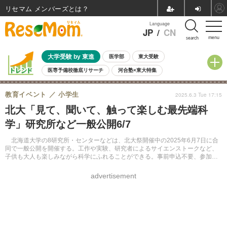
リセマム メンバーズ
Language
JP
/
CN
menu
search
大学受験 by 東進
医学部
東大受験
医専予備校徹底リサーチ
河合塾×東大特集
親子で考える大学選び
高校受験
中学受験
小学校受験
教育イベント
小学生
2025.6.3 Tue 17:15
共通テスト
夏休み
8月開催学校説明会・相談会
北大「見て、聞いて、触って楽しむ最先端科
8月開催イベント・WS
全国公立高校 過去問
人気記事
学」研究所など一般公開6/7
自由研究教材（小学生向け）
自由研究教材（中学生向け）
ランキング
北海道大学の8研究所・センターなどは、北大祭開催中の2025年6月7日に合
同で一般公開を開催する。工作や実験、研究者によるサイエンストークなど、
子供も大人も楽しみながら科学にふれることができる。事前申込不要、参加費
無料。
advertisement