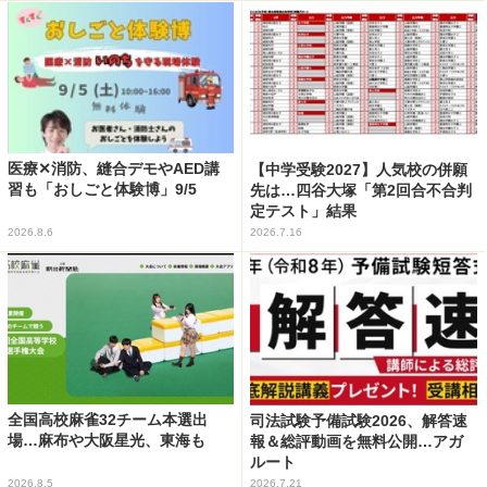
医療✕消防、縫合デモやAED講
【中学受験2027】人気校の併願
習も「おしごと体験博」9/5
先は…四谷大塚「第2回合不合判
定テスト」結果
2026.8.6
2026.7.16
全国高校麻雀32チーム本選出
司法試験予備試験2026、解答速
場…麻布や大阪星光、東海も
報＆総評動画を無料公開…アガ
ルート
2026.8.5
2026.7.21