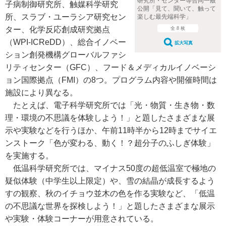
研究所・センター等合同一般
子病制御研究所、触媒科学研究
公開「見て、聞いて、触って
所、スラブ・ユーラシア研究セン
楽しむ最先端科学」
ター、化学反応創成研究拠点
全 8 枚
（WPI-ICReDD）、総合イノベー
拡大写真
ション創発機構グローバルファシ
リティセンター（GFC）、フード＆メディカルイノベーシ
ョン国際拠点（FMI）の8つ。プログラム内容や開催時間は
施設により異なる。
たとえば、電子科学研究所では「光・物質・生き物・数
理・環境の不思議を体験しよう！」と題したさまざまな展
示や実験などを行うほか、午前11時半から12時までサイエ
ンストーク「色が変わる、動く！？超分子のふしぎ体験」
を実施する。
低温科学研究所では、マイナス50度の超低温室で極地の
疑似体験（中学生以上限定）や、雪の結晶が成長するよう
すの観察、秋のイチョウ並木の色を作る実験など、「低温
の不思議な世界を探検しよう！」と題したさまざまな展示
や実験・体験コーナーが用意されている。