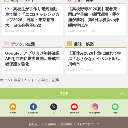
中・高校生が手作り電気自動
【高校野球2026夏】花巻東・
車で競う「エコ1チャレンジカ
岡山学芸館・鳴門渦潮・霞ケ
ップ2026」日産・東京都市
浦が勝利、第6日は横浜vs沖
大・自技会共催8/22
縄尚学ほか
2026.8.10 Mon 16:15
2026.8.10 Mon 7:15
デジタル生活
趣味・娯楽
Google、アプリ向け年齢確認
【夏休み2026】魚に触れて学
APIを年内に世界展開…未成年
ぶ「おさかな」イベント8/8…
者保護を強化
川崎市
2026.7.31 Fri 13:45
2026.8.7 Fri 10:45
ホーム
›
教育イベント
›
小学生
›
記事
TOP
Home
Facebook
X
YouTube
Instagram
line
お問合せ
広告掲載
会社概要
リセマムについて