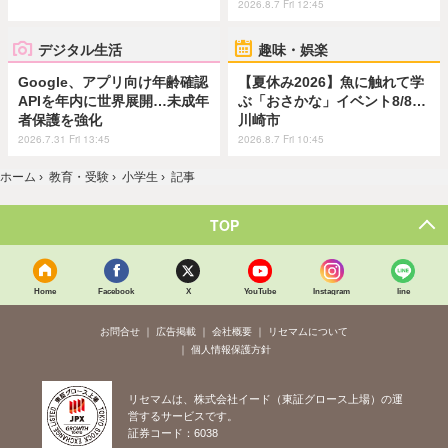
2026.8.7 Fri 12:45
デジタル生活
趣味・娯楽
Google、アプリ向け年齢確認
【夏休み2026】魚に触れて学
APIを年内に世界展開…未成年
ぶ「おさかな」イベント8/8…
者保護を強化
川崎市
2026.7.31 Fri 13:45
2026.8.7 Fri 10:45
ホーム
›
教育・受験
›
小学生
›
記事
TOP
Home
Facebook
X
YouTube
Instagram
line
お問合せ
広告掲載
会社概要
リセマムについて
個人情報保護方針
リセマムは、株式会社イード（東証グロース上場）の運
営するサービスです。
証券コード：6038