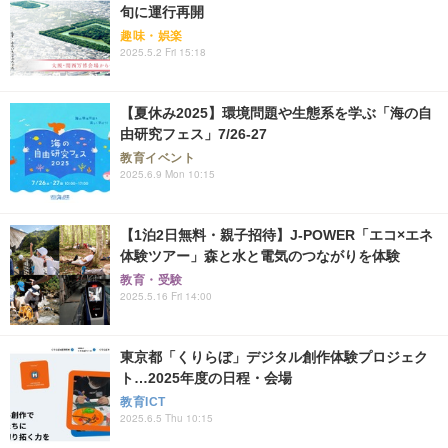
旬に運行再開
趣味・娯楽
2025.5.2 Fri 15:18
【夏休み2025】環境問題や生態系を学ぶ「海の自
由研究フェス」7/26-27
教育イベント
2025.6.9 Mon 10:15
【1泊2日無料・親子招待】J-POWER「エコ×エネ
体験ツアー」森と水と電気のつながりを体験
教育・受験
2025.5.16 Fri 14:00
東京都「くりらぼ」デジタル創作体験プロジェク
ト…2025年度の日程・会場
教育ICT
2025.6.5 Thu 10:15