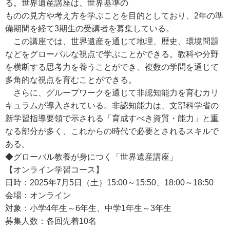
る。世界遺産講座は、世界基準の
ものの見方や考え方を学ぶことを目的としており、2年の準
備期間を経て3期生の受講者を募集している。
この講座では、世界遺産を通じて地理、歴史、環境問題
などをグローバルな視点で学ぶことができる。教科や分野
を横断する思考力を養うことができ、複数の学問を通じて
多角的な視点を育むことができる。
さらに、グループワークを通じて非認知能力を育むカリ
キュラムが導入されている。非認知能力は、文部科学省の
新学習指導要領で示される「育成すべき資質・能力」と重
なる部分が多く、これからの時代で必要とされるスキルで
ある。
◆グローバル教養が身につく「世界遺産講座」
【オンライン学習コース】
日時：2025年7月5日（土）15:00～15:50、18:00～18:50
会場：オンライン
対象：小学4年生～6年生、中学1年生～3年生
募集人数：各回先着10名