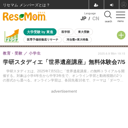
リセマム メンバーズ
Language
JP
/
CN
menu
search
大学受験 by 東進
医学部
東大受験
医専予備校徹底リサーチ
河合塾×東大特集
親子で考える大学選び
高校受験
中学受験
小学校受験
教育・受験
小学生
2025.6.9 Mon 19:15
共通テスト
夏休み
8月開催学校説明会・相談会
学研スタディエ「世界遺産講座」無料体験会7/5
8月開催イベント・WS
全国公立高校 過去問
人気記事
自由研究教材（小学生向け）
自由研究教材（中学生向け）
ランキング
学研スタディエは、2025年7月5日に「世界遺産講座」の無料トライアルを開
催する。対象は小学4年生から中学3年生で、オンライン学習と動画視聴の2つ
の形式から選べる。オンライン学習は、各回先着10名で、テーマは「ダーウェ
ント峡谷の工場群」である。
advertisement