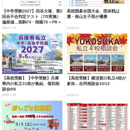
【中学受験2027】四谷大塚、第2
高校囲碁全国大会、団体戦は
回合不合判定テスト（7/5実施）
灘・南山女子部が優勝
偏差値…筑駒74・桜蔭70＜PR＞
2026.7.10
2026.8.5
【高校受験】【中学受験】兵庫
【高校受験】横須賀の私立4校が
県内の私立31校が集結、個別相
参加…合同相談会10/12
談会9/6
2026.7.28
2026.8.5