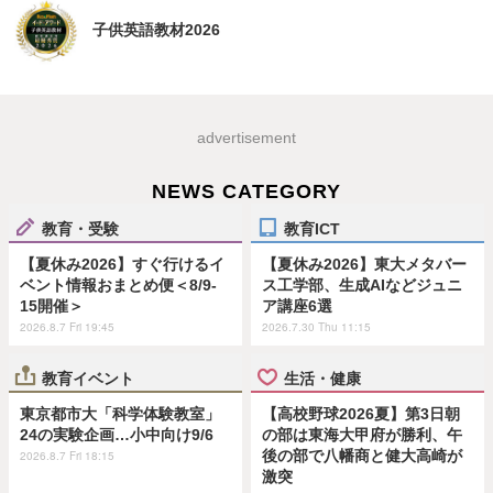
子供英語教材2026
advertisement
NEWS CATEGORY
教育・受験
教育ICT
【夏休み2026】すぐ行けるイ
【夏休み2026】東大メタバー
ベント情報おまとめ便＜8/9-
ス工学部、生成AIなどジュニ
15開催＞
ア講座6選
2026.8.7 Fri 19:45
2026.7.30 Thu 11:15
教育イベント
生活・健康
東京都市大「科学体験教室」
【高校野球2026夏】第3日朝
24の実験企画…小中向け9/6
の部は東海大甲府が勝利、午
後の部で八幡商と健大高崎が
2026.8.7 Fri 18:15
激突