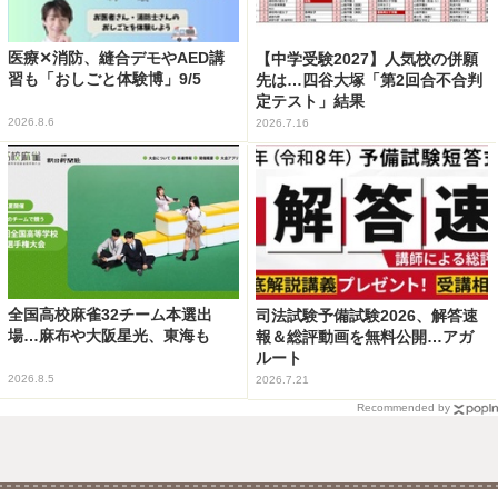
医療✕消防、縫合デモやAED講
【中学受験2027】人気校の併願
習も「おしごと体験博」9/5
先は…四谷大塚「第2回合不合判
定テスト」結果
2026.8.6
2026.7.16
全国高校麻雀32チーム本選出
司法試験予備試験2026、解答速
場…麻布や大阪星光、東海も
報＆総評動画を無料公開…アガ
ルート
2026.8.5
2026.7.21
Recommended by