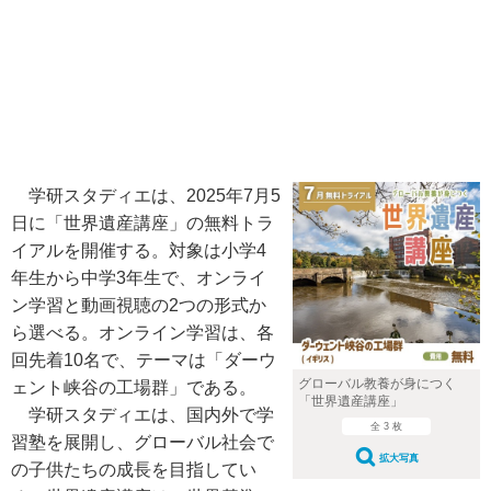
学研スタディエは、2025年7月5
日に「世界遺産講座」の無料トラ
イアルを開催する。対象は小学4
年生から中学3年生で、オンライ
ン学習と動画視聴の2つの形式か
ら選べる。オンライン学習は、各
回先着10名で、テーマは「ダーウ
グローバル教養が身につく
ェント峡谷の工場群」である。
「世界遺産講座」
学研スタディエは、国内外で学
全 3 枚
習塾を展開し、グローバル社会で
拡大写真
の子供たちの成長を目指してい