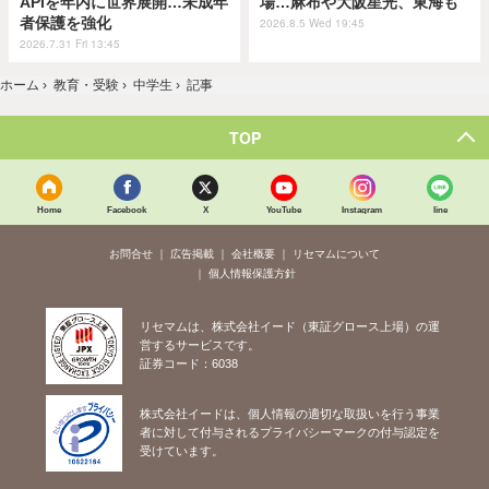
APIを年内に世界展開…未成年
場…麻布や大阪星光、東海も
者保護を強化
2026.8.5 Wed 19:45
2026.7.31 Fri 13:45
ホーム
›
教育・受験
›
中学生
›
記事
TOP
Home
Facebook
X
YouTube
Instagram
line
お問合せ
広告掲載
会社概要
リセマムについて
個人情報保護方針
リセマムは、株式会社イード（東証グロース上場）の運
営するサービスです。
証券コード：6038
株式会社イードは、個人情報の適切な取扱いを行う事業
者に対して付与されるプライバシーマークの付与認定を
受けています。