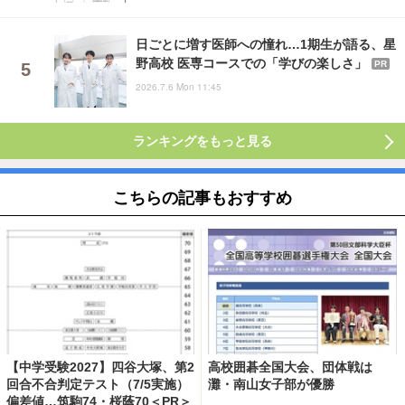
日ごとに増す医師への憧れ…1期生が語る、星
野高校 医専コースでの「学びの楽しさ」
PR
2026.7.6 Mon 11:45
ランキングをもっと見る
こちらの記事もおすすめ
【中学受験2027】四谷大塚、第2
高校囲碁全国大会、団体戦は
回合不合判定テスト（7/5実施）
灘・南山女子部が優勝
偏差値…筑駒74・桜蔭70＜PR＞