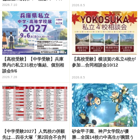
2026.7.10
2026.8.5
【高校受験】【中学受験】兵庫
【高校受験】横須賀の私立4校が
県内の私立31校が集結、個別相
参加…合同相談会10/12
談会9/6
2026.7.28
2026.8.5
【中学受験2027】人気校の併願
砂金甲子園、神戸女学院が優
先は…四谷大塚「第2回合不合判
勝…全国14校の中高生が腕競う