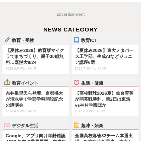
advertisement
NEWS CATEGORY
教育・受験
教育ICT
【夏休み2026】教育版マイク
【夏休み2026】東大メタバー
ラでまちづくり、親子30組無
ス工学部、生成AIなどジュニ
料…嘉悦大8/24
ア講座6選
2026.8.5 Wed 19:15
2026.7.30 Thu 11:15
教育イベント
生活・健康
糸井重里氏ら登壇、京都橘大
【高校野球2026夏】仙台育英
が清水寺で学部学科開設記念
が開幕戦勝利、第2日は東筑
の講演会
vs神村学園ほか
2026.8.5 Wed 14:15
2026.8.5 Wed 20:32
デジタル生活
趣味・娯楽
Google、アプリ向け年齢確認
全国高校麻雀32チーム本選出