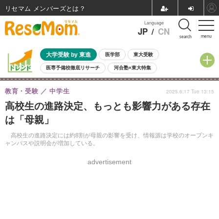
リセマム メンバーズ
Language
JP
/
CN
menu
search
大学受験 by 東進
医学部
東大受験
医専予備校徹底リサーチ
河合塾×東大特集
親子で考える大学選び
高校受験
中学受験
小学校受験
教育・受験
中学生
2025.6.17 Tue 13:15
共通テスト
夏休み
8月開催学校説明会・相談会
高校生の進路決定、もっとも影響力がある存在
8月開催イベント・WS
全国公立高校 過去問
人気記事
は「母親」
自由研究教材（小学生向け）
自由研究教材（中学生向け）
ランキング
高校生の進路決定には約8割が母親の影響を受け、情報源は学校のオープンキ
ャンパスや説明会が増加している。
advertisement