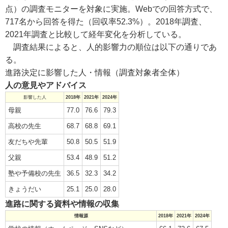
点）の調査モニターを対象に実施。Webでの回答方式で、
717名から回答を得た（回収率52.3%）。2018年調査、
2021年調査と比較して経年変化を分析している。
調査結果によると、人的影響力の順位は以下の通りであ
る。
進路決定に影響した人・情報（調査対象者全体）
人の意見やアドバイス
影響した人
2018年
2021年
2024年
母親
77.0
76.6
79.3
高校の先生
68.7
68.8
69.1
友だちや先輩
50.8
50.5
51.9
父親
53.4
48.9
51.2
塾や予備校の先生
36.5
32.3
34.2
きょうだい
25.1
25.0
28.0
進路に関する資料や情報の収集
情報源
2018年
2021年
2024年