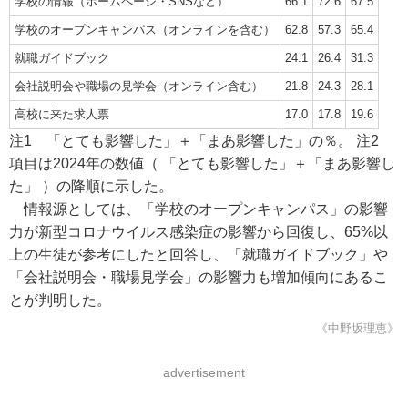
学校の情報（ホームページ・SNSなど）
66.1
72.6
67.5
学校のオープンキャンパス（オンラインを含む）
62.8
57.3
65.4
就職ガイドブック
24.1
26.4
31.3
会社説明会や職場の見学会（オンライン含む）
21.8
24.3
28.1
高校に来た求人票
17.0
17.8
19.6
注1 「とても影響した」＋「まあ影響した」の％。 注2
項目は2024年の数値（ 「とても影響した」＋「まあ影響し
た」 ）の降順に示した。
情報源としては、「学校のオープンキャンパス」の影響
力が新型コロナウイルス感染症の影響から回復し、65%以
上の生徒が参考にしたと回答し、「就職ガイドブック」や
「会社説明会・職場見学会」の影響力も増加傾向にあるこ
とが判明した。
《中野坂理恵》
advertisement