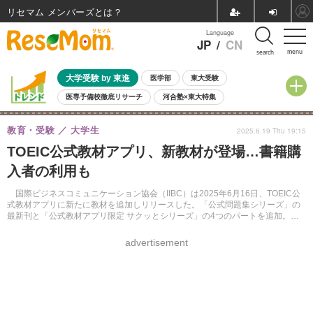
リセマム メンバーズ
Language
JP
/
CN
menu
search
大学受験 by 東進
医学部
東大受験
医専予備校徹底リサーチ
河合塾×東大特集
親子で考える大学選び
高校受験
中学受験
小学校受験
教育・受験
大学生
2025.6.19 Thu 19:15
共通テスト
夏休み
8月開催学校説明会・相談会
TOEIC公式教材アプリ、新教材が登場…書籍購
8月開催イベント・WS
全国公立高校 過去問
人気記事
入者の利用も
自由研究教材（小学生向け）
自由研究教材（中学生向け）
ランキング
国際ビジネスコミュニケーション協会（IIBC）は2025年6月16日、TOEIC公
式教材アプリに新たに教材を追加しリリースした。「公式問題集シリーズ」の
最新刊と「公式教材アプリ限定 サクッとシリーズ」の4つのパートを追加。書
籍購入者も自動採点マークシート機能を利用できる。
advertisement