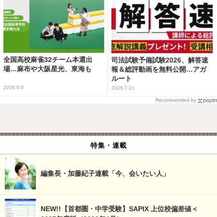
全国高校麻雀32チーム本選出
司法試験予備試験2026、解答速
場…麻布や大阪星光、東海も
報＆総評動画を無料公開…アガ
ルート
2026.8.5
2026.7.21
Recommended by
特集・連載
編集長・加藤紀子連載「今、会いたい人」
NEW!!【首都圏・中学受験】SAPIX 上位校偏差値＜