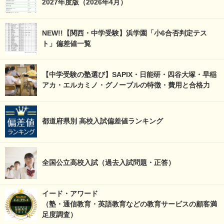
2027年度版（2026年4月）
NEW!!【関西・中学受験】浜学園「小6合否判定テス
ト」偏差値一覧
【中学受験の塾選び】SAPIX・日能研・四谷大塚・早稲
アカ・エルカミノ・グノーブルの特徴・費用と合格力
都道府県別 高校入試偏差値ランキング
全国公立高校入試（過去入試問題・正答）
イード・アワード
（塾・通信教育・英語教育などの教育サービスの顧客満
足度調査）