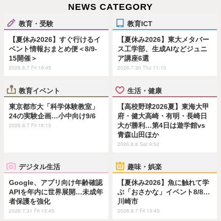
NEWS CATEGORY
教育・受験
教育ICT
【夏休み2026】すぐ行けるイ
【夏休み2026】東大メタバー
ベント情報おまとめ便＜8/9-
ス工学部、生成AIなどジュニ
15開催＞
ア講座6選
2026.8.7 Fri 19:45
2026.7.30 Thu 11:15
教育イベント
生活・健康
東京都市大「科学体験教室」
【高校野球2026夏】東海大甲
24の実験企画…小中向け9/6
府・健大高崎・有明・長崎日
大が勝利…第4日は遊学館vs
2026.8.7 Fri 18:15
青森山田ほか
2026.8.8 Sat 9:52
デジタル生活
趣味・娯楽
Google、アプリ向け年齢確認
【夏休み2026】魚に触れて学
APIを年内に世界展開…未成年
ぶ「おさかな」イベント8/8…
者保護を強化
川崎市
2026.7.31 Fri 13:45
2026.8.7 Fri 10:45