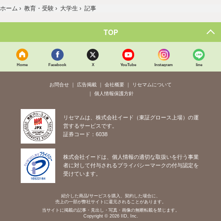
ホーム
›
教育・受験
›
大学生
›
記事
TOP
Home
Facebook
X
YouTube
Instagram
line
お問合せ
広告掲載
会社概要
リセマムについて
個人情報保護方針
リセマムは、株式会社イード（東証グロース上場）の運
営するサービスです。
証券コード：6038
株式会社イードは、個人情報の適切な取扱いを行う事業
者に対して付与されるプライバシーマークの付与認定を
受けています。
紹介した商品/サービスを購入、契約した場合に、
売上の一部が弊社サイトに還元されることがあります。
当サイトに掲載の記事・見出し・写真・画像の無断転載を禁じます。
Copyright © 2026 IID, Inc.