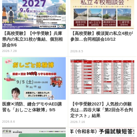
【高校受験】【中学受験】兵庫
【高校受験】横須賀の私立4校が
県内の私立31校が集結、個別相
参加…合同相談会10/12
談会9/6
2026.7.28
2026.8.5
医療✕消防、縫合デモやAED講
【中学受験2027】人気校の併願
習も「おしごと体験博」9/5
先は…四谷大塚「第2回合不合判
定テスト」結果
2026.8.6
2026.7.16