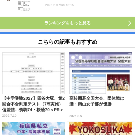
2026.2.9 Mon 18:15
ランキングをもっと見る
こちらの記事もおすすめ
【中学受験2027】四谷大塚、第2
高校囲碁全国大会、団体戦は
回合不合判定テスト（7/5実施）
灘・南山女子部が優勝
偏差値…筑駒74・桜蔭70＜PR＞
2026.7.10
2026.8.5