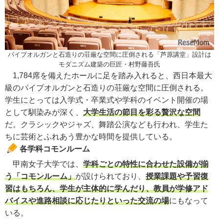
パイプオルガンと石造りの荘厳な空間に圧倒される「芦原講堂」設計は
モダニズム建築の巨匠・村野藤吾氏
1,784席を備えたホールに足を踏み入れると、西日本最大
級のパイプオルガンと石造りの荘厳な空間に圧倒される。
学生にとっては入学式・卒業式や学科のイベント開催の場
として馴染みが深く、
大学生活の節目を彩る贅沢な空間
だ。クラシックやジャズ、舞踏公演なども行われ、学生た
ちに芸術とふれあう豊かな時間を提供している。
各学科コモンルーム
甲南女子大学では、
学科ごとの特性に合わせた設備が揃
う「コモンルーム」
が設けられており、
授業課題や予習復
習はもちろん、学生が主体的に学んだり、教員が学修アド
バイスや進路相談に応じたりといった交流の場
にもなって
いる。