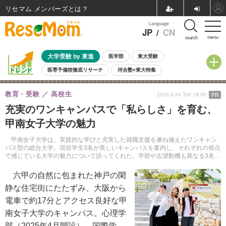
リセマム メンバーズ
Language
JP
/
CN
menu
search
大学受験 by 東進
医学部
東大受験
医専予備校徹底リサーチ
河合塾×東大特集
親子で考える大学選び
高校受験
中学受験
小学校受験
教育・受験
高校生
2025.6.24 Tue 18:00
PR
共通テスト
夏休み
8月開催学校説明会・相談会
充実のワンキャンパスで「私らしさ」を育む、
8月開催イベント・WS
全国公立高校 過去問
人気記事
甲南女子大学の魅力
自由研究教材（小学生向け）
自由研究教材（中学生向け）
ランキング
甲南女子大学は、実践的な学びと充実した就職支援を兼ね備えたワンキャン
パス型の総合大学。現役学生3名が美しいキャンパスを案内し、それぞれの視点
で感じている大学の魅力について語ってくれた。学部や志望動機も異なる3名
が、リアルな学生生活を通じて見つけた「私らしい学び」に迫る。
六甲の自然に包まれた神戸の閑
静な住宅街にたたずみ、大阪から
電車で約17分とアクセス良好な甲
南女子大学のキャンパス。心理学
部（2025年4月開設）、国際学