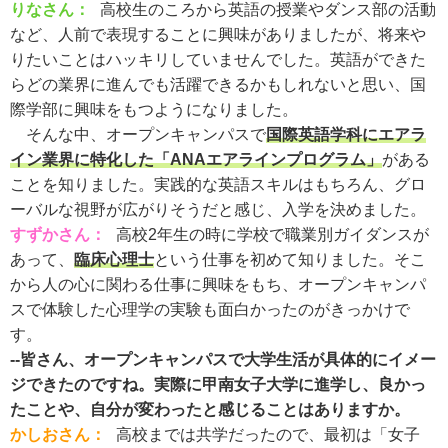
りなさん：
高校生のころから英語の授業やダンス部の活動
など、人前で表現することに興味がありましたが、将来や
りたいことはハッキリしていませんでした。英語ができた
らどの業界に進んでも活躍できるかもしれないと思い、国
際学部に興味をもつようになりました。
そんな中、オープンキャンパスで
国際英語学科にエアラ
イン業界に特化した「ANAエアラインプログラム」
がある
ことを知りました。実践的な英語スキルはもちろん、グロ
ーバルな視野が広がりそうだと感じ、入学を決めました。
すずかさん：
高校2年生の時に学校で職業別ガイダンスが
あって、
臨床心理士
という仕事を初めて知りました。そこ
から人の心に関わる仕事に興味をもち、オープンキャンパ
スで体験した心理学の実験も面白かったのがきっかけで
す。
--皆さん、オープンキャンパスで大学生活が具体的にイメー
ジできたのですね。実際に甲南女子大学に進学し、良かっ
たことや、自分が変わったと感じることはありますか。
かしおさん：
高校までは共学だったので、最初は「女子