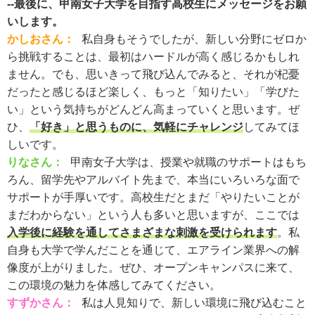
--最後に、甲南女子大学を目指す高校生にメッセージをお願
いします。
かしおさん：
私自身もそうでしたが、新しい分野にゼロか
ら挑戦することは、最初はハードルが高く感じるかもしれ
ません。でも、思いきって飛び込んでみると、それが杞憂
だったと感じるほど楽しく、もっと「知りたい」「学びた
い」という気持ちがどんどん高まっていくと思います。ぜ
ひ、
「好き」と思うものに、気軽にチャレンジ
してみてほ
しいです。
りなさん：
甲南女子大学は、授業や就職のサポートはもち
ろん、留学先やアルバイト先まで、本当にいろいろな面で
サポートが手厚いです。高校生だとまだ「やりたいことが
まだわからない」という人も多いと思いますが、ここでは
入学後に経験を通してさまざまな刺激を受けられます
。私
自身も大学で学んだことを通じて、エアライン業界への解
像度が上がりました。ぜひ、オープンキャンパスに来て、
この環境の魅力を体感してみてください。
すずかさん：
私は人見知りで、新しい環境に飛び込むこと