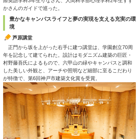
際英語学科3年生りなさん、人間科学部心理学科2年生すず
かさんのガイドで巡った。
豊かなキャンパスライフと夢の実現を支える充実の環
境
芦原講堂
正門から坂を上がった右手に建つ講堂は、学園創立70周
年を記念して建てられた。設計はモダニズム建築の巨匠・
村野藤吾氏によるもので、六甲山の緑やキャンパスと調和
した美しい外観と、アーチや照明など細部に至るこだわり
が特徴で、第6回神戸市建築文化賞を受賞。