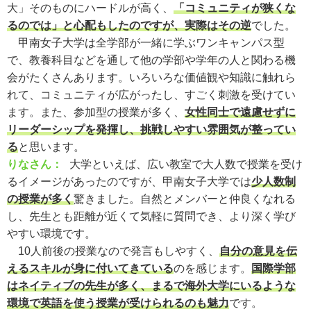
大」そのものにハードルが高く、
「コミュニティが狭くな
るのでは」と心配もしたのですが、実際はその逆
でした。
甲南女子大学は全学部が一緒に学ぶワンキャンパス型
で、教養科目などを通して他の学部や学年の人と関わる機
会がたくさんあります。いろいろな価値観や知識に触れら
れて、コミュニティが広がったし、すごく刺激を受けてい
ます。また、参加型の授業が多く、
女性同士で遠慮せずに
リーダーシップを発揮し、挑戦しやすい雰囲気が整ってい
る
と思います。
りなさん：
大学といえば、広い教室で大人数で授業を受け
るイメージがあったのですが、甲南女子大学では
少人数制
の授業が多く
驚きました。自然とメンバーと仲良くなれる
し、先生とも距離が近くて気軽に質問でき、より深く学び
やすい環境です。
10人前後の授業なので発言もしやすく、
自分の意見を伝
えるスキルが身に付いてきている
のを感じます。
国際学部
はネイティブの先生が多く、まるで海外大学にいるような
環境で英語を使う授業が受けられるのも魅力
です。