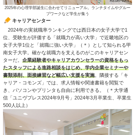
2025年の心理学部誕生に合わせてリニューアル。ランチタイムやグルー
プワークなど学生が集う
キャリアセンター
2024年の実就職率ランキングでは西日本の女子大学で1
位、受験生が評価する「就職力が高い大学」で近畿地区の
女子大学1位と「就職に強い大学」
（＊）
として知られる甲
南女子大学。確かな就職力を支えるのがこのキャリアセン
ターだ。
企業経験者やキャリアカウンセラーの資格をもっ
たスタッフによる進路相談をはじめ、学内企業セミナーや
書類添削、面接練習など幅広い支援を実施
。隣接する「キ
ャリア・コモンズ」では、求人情報や関連書籍を閲覧で
き、パソコンやプリンタも自由に利用できる。
（＊大学通
信「ユニヴプレス2024年9月号」2024年3月卒業生、卒業生
500人以上）