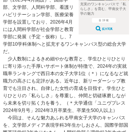
充実のワンキャンパスで「私
部、文学部、人間科学部、看護リ
らしさ」を育む、甲南女子大
学の魅力
ハビリテーション学部、医療栄養
全 19 枚
学部を設置しており、2026年4月
には人間科学部が社会学部と教育
拡大写真
学部に発展（予定・仮称）し、7
学部10学科体制へと拡充するワンキャンパス型の総合大学
だ。
少人数制によるきめ細やかな教育と、学生ひとりひとり
に寄り添った手厚いサポート体制が特徴で、2024年の実就
職率ランキングで西日本の女子大学1位
（＊）
になるなど就
職力の高さにも定評がある。近年は、新リーダーシップ教
育でも注目され、自律した女性の育成を目指す。学生ひと
りひとりの「私らしさ」を尊重し、仲間と切磋琢磨しなが
ら未来を切り拓く力を養う。
（＊大学通信「ユニヴプレス
2024年9月号」2024年3月卒業生、卒業生500人以上）
今回は、そんな魅力あふれる甲南女子大学のキャンパス
を、文学部メディア表現学科3年生かしおさん、国際学部国