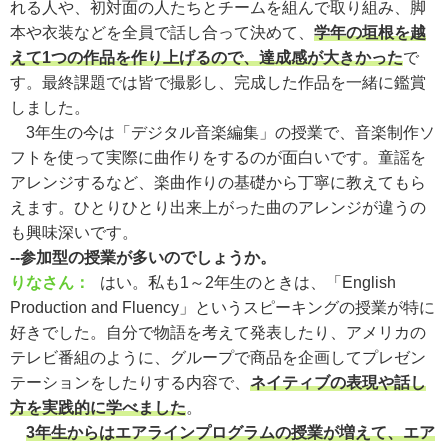
れる人や、初対面の人たちとチームを組んで取り組み、脚
本や衣装などを全員で話し合って決めて、
学年の垣根を越
えて1つの作品を作り上げるので、達成感が大きかった
で
す。最終課題では皆で撮影し、完成した作品を一緒に鑑賞
しました。
3年生の今は「デジタル音楽編集」の授業で、音楽制作ソ
フトを使って実際に曲作りをするのが面白いです。童謡を
アレンジするなど、楽曲作りの基礎から丁寧に教えてもら
えます。ひとりひとり出来上がった曲のアレンジが違うの
も興味深いです。
--参加型の授業が多いのでしょうか。
りなさん：
はい。私も1～2年生のときは、「English
Production and Fluency」というスピーキングの授業が特に
好きでした。自分で物語を考えて発表したり、アメリカの
テレビ番組のように、グループで商品を企画してプレゼン
テーションをしたりする内容で、
ネイティブの表現や話し
方を実践的に学べました
。
3年生からはエアラインプログラムの授業が増えて、エア