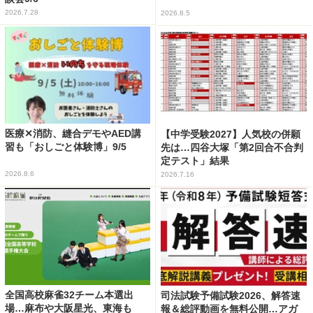
2026.7.28
2026.8.5
医療✕消防、縫合デモやAED講
【中学受験2027】人気校の併願
習も「おしごと体験博」9/5
先は…四谷大塚「第2回合不合判
定テスト」結果
2026.8.6
2026.7.16
全国高校麻雀32チーム本選出
司法試験予備試験2026、解答速
場…麻布や大阪星光、東海も
報＆総評動画を無料公開…アガ