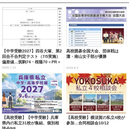
【中学受験2027】四谷大塚、第2
高校囲碁全国大会、団体戦は
回合不合判定テスト（7/5実施）
灘・南山女子部が優勝
偏差値…筑駒74・桜蔭70＜PR＞
2026.7.10
2026.8.5
【高校受験】【中学受験】兵庫
【高校受験】横須賀の私立4校が
県内の私立31校が集結、個別相
参加…合同相談会10/12
談会9/6