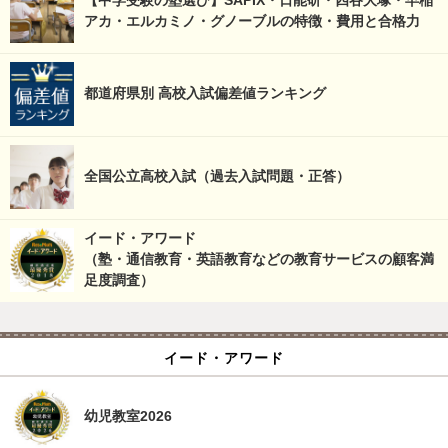
【中学受験の塾選び】SAPIX・日能研・四谷大塚・早稲
アカ・エルカミノ・グノーブルの特徴・費用と合格力
都道府県別 高校入試偏差値ランキング
全国公立高校入試（過去入試問題・正答）
イード・アワード
（塾・通信教育・英語教育などの教育サービスの顧客満
足度調査）
イード・アワード
幼児教室2026