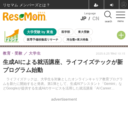
リセマム メンバーズ
Language
JP
/
CN
menu
search
大学受験 by 東進
医学部
東大受験
医専予備校徹底リサーチ
河合塾×東大特集
親子で考える大学選び
高校受験
中学受験
小学校受験
教育・受験
大学生
2025.6.25 Wed 10:15
共通テスト
夏休み
8月開催学校説明会・相談会
生成AIによる就活講座、ライフイズテックが新
8月開催イベント・WS
全国公立高校 過去問
人気記事
プログラム始動
自由研究教材（小学生向け）
自由研究教材（中学生向け）
ランキング
ライフイズテックは、大学生を対象としたオンラインキャリア教育プログラ
ムを新たに開始すると発表。第1弾として、生成AIアシスタント「Gemini」な
どGoogleが提供する生成AIのサービスを活用した就活講座「AI Career
Journey」を2025年7月7日より開始する。
advertisement