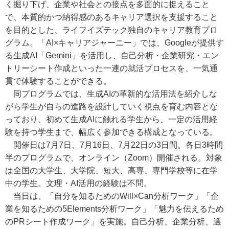
く掘り下げ、企業や社会との接点を多面的に捉えること
で、本質的かつ納得感のあるキャリア選択を支援すること
を目的とした、ライフイズテック独自のキャリア教育プロ
グラム。「AI×キャリアジャーニー」では、Googleが提供す
る生成AI「Gemini」を活用し、自己分析・企業研究・エン
トリーシート作成といった一連の就活プロセスを、一気通
貫で体験することができる。
同プログラムでは、生成AIの革新的な活用法を紹介しな
がら学生が自らの進路を設計していく視点を育む内容とな
っており、初めて生成AIに触れる学生から、一定の活用経
験を持つ学生まで、幅広く参加できる構成となっている。
開催日は7月7日、7月16日、7月22日の3日間。各日3時間
半のプログラムで、オンライン（Zoom）開催される。対象
は全国の大学生、大学院、短大、高専、専門学校等に在学
中の学生。文理・AI活用の経験は不問。
当日は、「自分を知るためのWill×Can分析ワーク」「企
業を知るための5Elements分析ワーク」「魅力を伝えるため
のPRシート作成ワーク」を実施。自己分析、企業分析、選