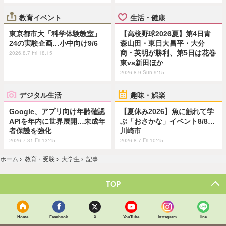
教育イベント
生活・健康
東京都市大「科学体験教室」
【高校野球2026夏】第4日青
24の実験企画…小中向け9/6
森山田・東日大昌平・大分
商・英明が勝利、第5日は花巻
2026.8.7 Fri 18:15
東vs新田ほか
2026.8.9 Sun 9:15
デジタル生活
趣味・娯楽
Google、アプリ向け年齢確認
【夏休み2026】魚に触れて学
APIを年内に世界展開…未成年
ぶ「おさかな」イベント8/8…
者保護を強化
川崎市
2026.7.31 Fri 13:45
2026.8.7 Fri 10:45
ホーム
›
教育・受験
›
大学生
›
記事
TOP
Home
Facebook
X
YouTube
Instagram
line