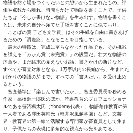
物語を紡ぐ場をつくりたいとの想いから生まれたもの。評
価や点数から離れ、時間をかけて物語を書くことで、子供
たちは「今しか書けない物語」を生み出す。物語を書くこ
とは、未来の自分へ宛てた手紙を書くことに似ており、
「ことばの翼 子ども文学賞」はその手紙を自由に書きあげ
るための「滑走路」となることを目指している。
最大の特徴は、完成に至らなかった作品でも、その挑戦
を讃える「みかん賞（未完賞）」の設置だ。壮大な物語の
序章や、まだ結末の見えないお話、書きかけの断片など、
すべてが審査対象となる。1万字以内の長編から、生まれた
ばかりの物語の芽まで、すべての「書きたい」を受け止め
るという。
審査基準は「楽しんで書いたか」。審査委員長を務める
作家・高橋源一郎氏のほか、読書教育のプロフェッショナ
ルである笹沼颯太氏（Yondemy代表）、物語創作教育の第
一人者である澤田英輔氏（軽井沢風越学園）など、文芸
界・教育界の第一線で活躍する専門家が審査員として集ま
り、子供たちの表現に多角的な視点から光をあてる。