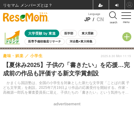
リセマム メンバーズ
Language
JP
/
CN
menu
search
大学受験 by 東進
医学部
東大受験
医専予備校徹底リサーチ
河合塾×東大特集
親子で考える大学選び
高校受験
中学受験
小学校受験
趣味・娯楽
小学生
2025.6.30 Mon 11:15
共通テスト
夏休み
8月開催学校説明会・相談会
【夏休み2025】子供の「書きたい」を応援…完
8月開催イベント・WS
全国公立高校 過去問
人気記事
成前の作品も評価する新文学賞創設
自由研究教材（小学生向け）
自由研究教材（中学生向け）
ランキング
かまくら国語塾は、全国の小学生を対象とした新たな文学賞「ことばの翼 子
ども文学賞」を創設。2025年7月19日より作品の応募受付を開始する。作家・
高橋源一郎氏を審査委員長に迎え、子供たちの「書きたい」という気持ちその
ものに光をあてる新たな文学賞のあり方を目指す。
advertisement