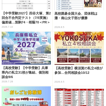
【中学受験2027】四谷大塚、第2
高校囲碁全国大会、団体戦は
回合不合判定テスト（7/5実施）
灘・南山女子部が優勝
偏差値…筑駒74・桜蔭70＜PR＞
2026.7.10
2026.8.5
【高校受験】【中学受験】兵庫
【高校受験】横須賀の私立4校が
県内の私立31校が集結、個別相
参加…合同相談会10/12
談会9/6
2026.7.28
2026.8.5