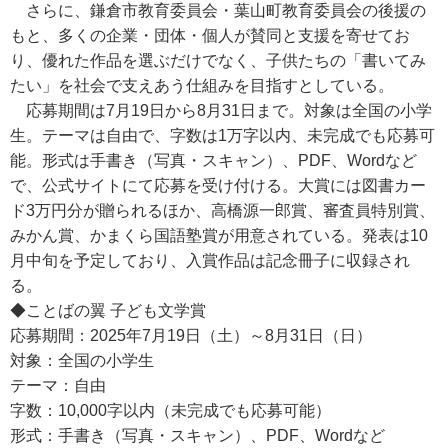
さらに、鎌倉市教育委員会・葉山町教育委員会の後援の
もと、多くの企業・団体・個人が賛同と支援を寄せてお
り、優れた作品を選ぶだけでなく、子供たちの「書いてみ
たい」を社会で支えあう仕組みを目指すとしている。
応募期間は7月19日から8月31日まで。対象は全国の小学
生。テーマは自由で、字数は1万字以内、未完成でも応募可
能。形式は手書き（写真・スキャン）、PDF、Wordなど
で、公式サイトにて応募を受け付ける。大賞には図書カー
ド3万円分が贈られるほか、高橋源一郎賞、審査員特別賞、
みかん賞、かまくら国語塾賞が用意されている。発表は10
月中旬を予定しており、入賞作品は記念冊子に収録され
る。
◆ことばの翼 子ども文学賞
応募期間：2025年7月19日（土）～8月31日（日）
対象：全国の小学生
テーマ：自由
字数：10,000字以内（未完成でも応募可能）
形式：手書き（写真・スキャン）、PDF、Wordなど