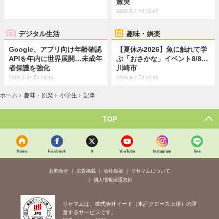
激突
2026.8.7 Fri 12:45
デジタル生活
趣味・娯楽
Google、アプリ向け年齢確認
【夏休み2026】魚に触れて学
APIを年内に世界展開…未成年
ぶ「おさかな」イベント8/8…
者保護を強化
川崎市
2026.7.31 Fri 13:45
2026.8.7 Fri 10:45
ホーム
›
趣味・娯楽
›
小学生
›
記事
TOP
Home
Facebook
X
YouTube
Instagram
line
お問合せ
広告掲載
会社概要
リセマムについて
個人情報保護方針
リセマムは、株式会社イード（東証グロース上場）の運
営するサービスです。