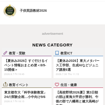
子供英語教材2026
advertisement
NEWS CATEGORY
教育・受験
教育ICT
【夏休み2026】すぐ行けるイ
【夏休み2026】東大メタバー
ベント情報おまとめ便＜8/9-
ス工学部、生成AIなどジュニ
15開催＞
ア講座6選
2026.8.7 Fri 19:45
2026.7.30 Thu 11:15
教育イベント
生活・健康
東京都市大「科学体験教室」
【高校野球2026夏】第3日朝
24の実験企画…小中向け9/6
の部は東海大甲府が勝利、午
後の部で八幡商と健大高崎が
2026.8.7 Fri 18:15