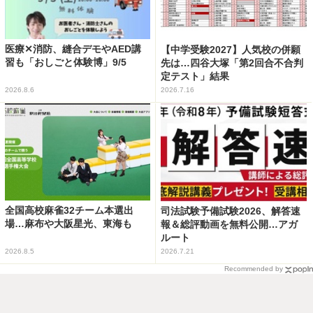
医療✕消防、縫合デモやAED講
【中学受験2027】人気校の併願
習も「おしごと体験博」9/5
先は…四谷大塚「第2回合不合判
定テスト」結果
2026.8.6
2026.7.16
全国高校麻雀32チーム本選出
司法試験予備試験2026、解答速
場…麻布や大阪星光、東海も
報＆総評動画を無料公開…アガ
ルート
2026.8.5
2026.7.21
Recommended by