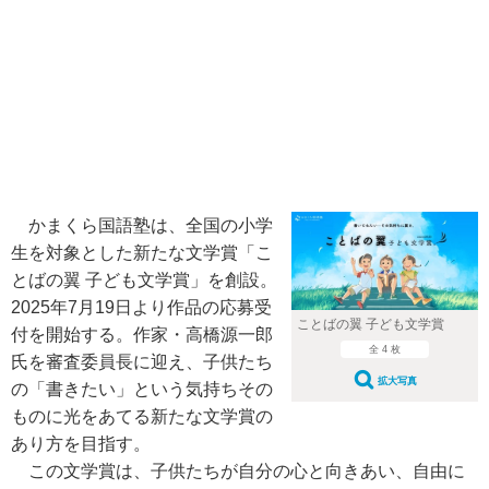
かまくら国語塾は、全国の小学
生を対象とした新たな文学賞「こ
とばの翼 子ども文学賞」を創設。
2025年7月19日より作品の応募受
ことばの翼 子ども文学賞
付を開始する。作家・高橋源一郎
全 4 枚
氏を審査委員長に迎え、子供たち
拡大写真
の「書きたい」という気持ちその
ものに光をあてる新たな文学賞の
あり方を目指す。
この文学賞は、子供たちが自分の心と向きあい、自由に