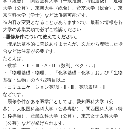
学（総合）、関西医科大学（一般推薦、特色選抜）、近畿
大学（公募）、東海大学（総合）、帝京大学（総合）、東
京医科大学（学士）などは併願可能です。
※内容が変更となることがありますので、最新の情報を各
大学の募集要項で必ずご確認ください
--履修条件について教えてください。
理系は基本的に問題ありませんが、文系から理転した場
合などは注意が必要です。
たとえば、
・数学Ⅰ・Ⅱ・Ⅲ・A・B （数列、ベクトル）
・「物理基礎・物理」、「化学基礎・化学」および「生物
基礎・生物」のうち2科目以上
・コミュニケーション英語I・II・III、英語表現I・II
などです。
履修条件がある医学部としては、愛知医科大学（公
募）、大阪医科薬科大学（公募専願）、関西医科大学（特
別枠専願）、産業医科大学（公募）、東京女子医科大学
（公募）などが挙げられます。