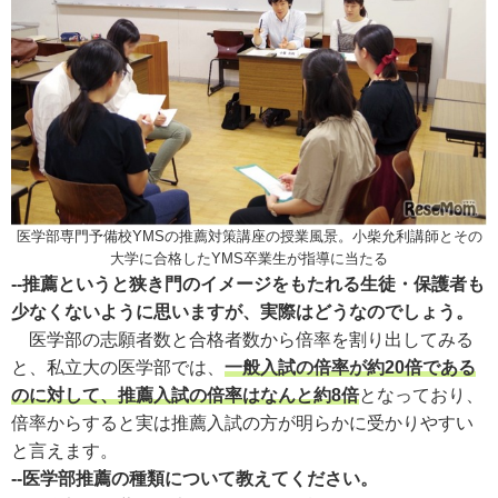
医学部専門予備校YMSの推薦対策講座の授業風景。小柴允利講師とその
大学に合格したYMS卒業生が指導に当たる
--推薦というと狭き門のイメージをもたれる生徒・保護者も
少なくないように思いますが、実際はどうなのでしょう。
医学部の志願者数と合格者数から倍率を割り出してみる
と、私立大の医学部では、
一般入試の倍率が約20倍である
のに対して、推薦入試の倍率はなんと約8倍
となっており、
倍率からすると実は推薦入試の方が明らかに受かりやすい
と言えます。
--医学部推薦の種類について教えてください。