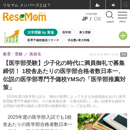
リセマム メンバーズ
Language
JP
/
CN
menu
search
大学受験 by 東進
医学部
東大受験
医専予備校徹底リサーチ
河合塾×東大特集
親子で考える大学選び
高校受験
中学受験
小学校受験
教育・受験
高校生
2025.6.30 Mon 19:45
PR
共通テスト
夏休み
8月開催学校説明会・相談会
【医学部受験】少子化の時代に満員御礼で募集
8月開催イベント・WS
全国公立高校 過去問
人気記事
締切！ 1校舎あたりの医学部合格者数日本一、
自由研究教材（小学生向け）
自由研究教材（中学生向け）
ランキング
伝説の医学部専門予備校YMSの「医学部推薦対
策」
2025年度の医学部入試も、独自の指導によって大きな合格実績をあげた医学
部受験専門予備校YMS。その校舎責任者・小柴允利氏に、高い合格率を維持す
る同校の指導の秘訣と医学部の推薦対策について話を聞いた。
2025年度の医学部入試でも1校
舎あたりの医学部合格者数日本一