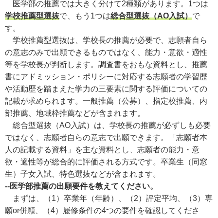
医学部の推薦では大きく分けて2種類があります。1つは
学校推薦型選抜
で、もう1つは
総合型選抜（AO入試）
で
す。
学校推薦型選抜は、学校長の推薦が必要で、志願者自ら
の意志のみで出願できるものではなく、能力・意欲・適性
等を学校長が判断します。調査書をおもな資料とし、推薦
書にアドミッション・ポリシーに対応する志願者の学習歴
や活動歴を踏まえた学力の三要素に関する評価についての
記載が求められます。一般推薦（公募）、指定校推薦、内
部推薦、地域枠推薦などが含まれます。
総合型選抜（AO入試）は、学校長の推薦が必ずしも必要
ではなく、志願者自らの意志で出願できます。「志願者本
人の記載する資料」を主な資料とし、志願者の能力・意
欲・適性等が総合的に評価される方式です。卒業生（同窓
生）子女入試、特色選抜などが含まれます。
--医学部推薦の出願要件を教えてください。
まずは、（1）卒業年（年齢）、（2）評定平均、（3）専
願or併願、（4）履修条件の4つの要件を確認してくださ