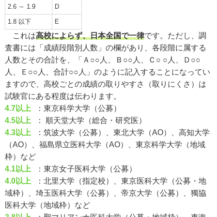
2.6 ～ 1.9
D
1.8 以下
E
これは
高校によらず、日本全国で一律
です。ただし、調
査書には「成績段階別人数」の欄があり、各段階に属する
人数とその合計を、「Ａ○○人、Ｂ○○人、Ｃ○ ○人、Ｄ○○
人、Ｅ○○人、合計○○人」のように記入することになってい
ますので、高校ごとの成績の取りやすさ（取りにくさ）は
試験官にある程度は伝わります。
4.7以上
：東京科学大学（公募）
4.5以上
： 順天堂大学（総合・研究医）
4.3以上
：筑波大学（公募）、東北大学（AO）、高知大学
（AO）、福島県立医科大学（AO）、東京科学大学（地域
枠）など
4.1以上
：東京女子医科大学（公募）
4.0以上
：北里大学（指定校）、東京医科大学（公募・地
域枠）、埼玉医科大学（公募）、帝京大学（公募）、獨協
医科大学（地域枠）など