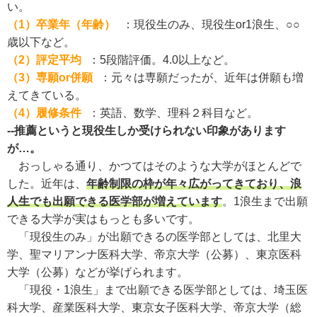
い。
（1）卒業年（年齢）
：現役生のみ、現役生or1浪生、○○
歳以下など。
（2）評定平均
：5段階評価。4.0以上など。
（3）専願or併願
：元々は専願だったが、近年は併願も増
えてきている。
（4）履修条件
：英語、数学、理科２科目など。
--推薦というと現役生しか受けられない印象があります
が…。
おっしゃる通り、かつてはそのような大学がほとんどで
した。近年は、
年齢制限の枠が年々広がってきており、浪
人生でも出願できる医学部が増えています
。1浪生まで出願
できる大学が実はもっとも多いです。
「現役生のみ」が出願できるの医学部としては、北里大
学、聖マリアンナ医科大学、帝京大学（公募）、東京医科
大学（公募）などが挙げられます。
「現役・1浪生」まで出願できる医学部としては、埼玉医
科大学、産業医科大学、東京女子医科大学、帝京大学（総