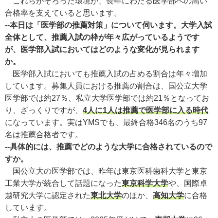
これらがそろった環境が、長年にわたる医学部への高い
合格率を支えていると思います。
--本日は「医学部の推薦対策」について伺います。大学入試
全体として、推薦入試の枠が年々広がっているようです
が、医学部入試においてはどのような変化が見られます
か。
医学部入試においても推薦入試の占める割合は年々増加
しています。募集人員における推薦の割合は、国公立大学
医学部では約27％、私立大学医学部では約21％となってお
り、ざっくりですが、
4人に1人は推薦で医学部に入る時代
になっています。実はYMSでも、最終合格346名のうち97
名は推薦合格者です。
--具体的には、推薦でどのような大学に合格されているので
すか。
国公立大の医学部では、昨年は東京医科歯科大学と東京
工業大学が統合して話題になった
東京科学大学
や、国際卓
越研究大学に認定された
東北大学
のほか、
高知大学
に合格
しています。