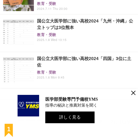
教育・受験
2024.7.11 Thu 20:00
国公立大医学部に強い高校2024「九州・沖縄」公
立トップは3位熊本
教育・受験
2025.1.8 Wed 10:15
国公立大医学部に強い高校2024「四国」3位に土
佐
教育・受験
2025.1.6 Mon 9:45
×
医学部受験専門予備校YMS
指導の秘訣と推薦対策を聞く
高校生アクセスランキング
詳しく見る
高校生が志願したい大学・東北…2位は山形
大、1位は？
2026.8.7 Fri 10:15