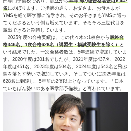
部専門予備校であり、創立から
44年間の総合格者数は6,447
名
にのぼります。ご指摘の通り、お父さま、お母さまが
YMSを経て医学部に進学され、そのお子さまもYMSに通っ
てくださるという例も増えています。そろそろ三世代目を
輩出できると期待しています。
2025年度の合格実績は、この代々木の1校舎から
最終合
格346名、1次合格628名（講習生・模試受験生を除く）
と
いう結果でした。一次合格者数は、5年連続で増加していま
す。2020年度は301名でしたが、2021年度は437名、2022
年度は451名、2023年度は504名、2024年度は543名と飛ぶ
鳥を落とす勢いで増加していき、そしてついに2025年度は
628名に到達し、5年前の2倍以上となっています。「日本
でいちばん勢いのある医学部予備校」と言われています。