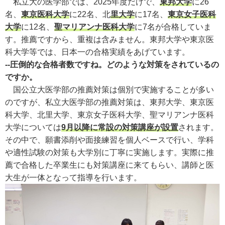
私立大の医学部では、2025年度だけで、
東邦大学
に26
名、
東京医科大学
に22名、北
里大学
に17名、
東京女子医科
大学
に12名、
聖マリアンナ医科大学
に7名が合格していま
す。推薦ですから、重複は含みません。東邦大学や東京医
科大学等では、日本一の合格実績をあげています。
--圧倒的な合格者数ですね。どのような対策をされているの
ですか。
国公立大医学部の推薦対策は個別で実施することが多い
のですが、私立大医学部の推薦対策は、東邦大学、東京医
科大学、北里大学、東京女子医科大学、聖マリアンナ医科
大学については
9月以降に常設の対策講座が設置
されます。
その中で、願書添削や面接練習を個人ベースで行い、学科
や適性試験の対策も大学別に丁寧に実施します。実際に推
薦で合格した卒業生にも対策講座に来てもらい、講師と医
大生が一体となって指導を行います。