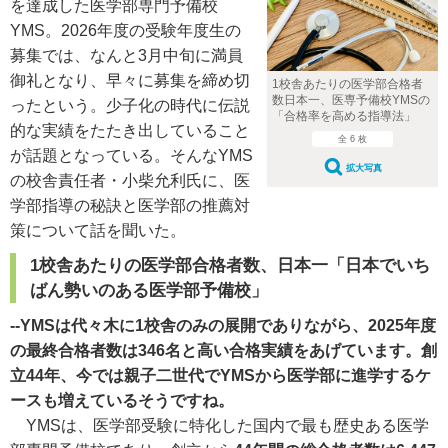
を達成した医学部専門予備校
YMS。2026年度の受験年度生の
募集では、なんと3月中旬に満員
御礼となり、早々に募集を締め切
1校舎あたりの医学部合格者
数日本一、医専予備校YMSの
ったという。少子化の時代に伝説
「合格率を高める指導法」
的な実績をたたき出していること
全 6 枚
が話題となっている。そんなYMS
拡大写真
の校舎責任者・小柴允利氏に、医
学部指導の秘訣と医学部の推薦対
策について話を聞いた。
1校舎あたりの医学部合格者数、日本一「日本でいち
ばん勢いのある医学部予備校」
--YMSは代々木に1校舎のみの展開でありながら、2025年度
の最終合格者数は346名と高い合格実績をあげています。創
立44年、今では親子二世代でYMSから医学部に進学するケ
ースも増えているそうですね。
YMSは、医学部受験に特化した国内で最も歴史ある医学