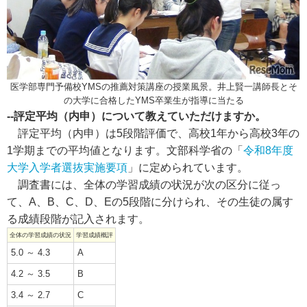
医学部専門予備校YMSの推薦対策講座の授業風景。井上賢一講師長とそ
の大学に合格したYMS卒業生が指導に当たる
--評定平均（内申）について教えていただけますか。
評定平均（内申）は5段階評価で、高校1年から高校3年の
1学期までの平均値となります。文部科学省の「
令和8年度
大学入学者選抜実施要項
」に定められています。
調査書には、全体の学習成績の状況が次の区分に従っ
て、A、B、C、D、Eの5段階に分けられ、その生徒の属す
る成績段階が記入されます。
全体の学習成績の状況
学習成績概評
5.0 ～ 4.3
A
4.2 ～ 3.5
B
3.4 ～ 2.7
C