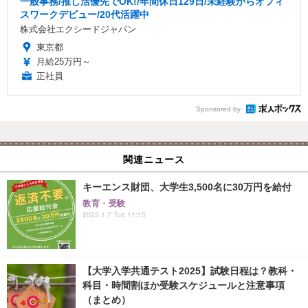
一般事務/推し活優先でOK!/年間休日129日/未経験からオフィ
スワークデビュー/20代活躍中
株式会社エクシードジャパン
東京都
月給25万円～
正社員
Sponsored by
関連ニュース
キーエンス財団、大学生3,500名に30万円を給付
教育・受験
2025.1.7 Tue 11:15
【大学入学共通テスト2025】試験日程は？教科・
科目・時間割ほか受験スケジュールと注意事項
（まとめ）