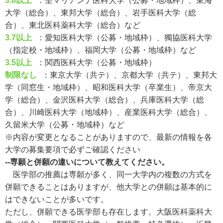
3.8以上
：聖マリアンナ医科大学（公募・地域枠）、東海
大学（総合）、東邦大学（総合）、岩手医科大学（総
合）、東北医科薬科大学（総合）など
3.7以上
：愛知医科大学（公募・地域枠）、獨協医科大学
（指定校・地域枠）、福岡大学（公募・地域枠）など
3.5以上
：関西医科大学（公募・地域枠）
制限なし
：東京大学（共テ）、京都大学（共テ）、東邦大
学（同窓生・地域枠）、昭和医科大学（卒業生）、帝京大
学（総合）、金沢医科大学（総合）、兵庫医科大学（総
合）、川崎医科大学（地域枠）、産業医科大学（総合）、
久留米大学（公募・地域枠）など
※内容が変更となることがありますので、最新の情報を各
大学の募集要項で必ずご確認ください
--専願と併願の違いについて教えてください。
医学部の推薦は専願が多く、同一大学内の複数の方式を
併願できることはありますが、他大学との併願は基本的に
はできないことが多いです。
ただし、併願できる医学部も存在します。大阪医科薬科大