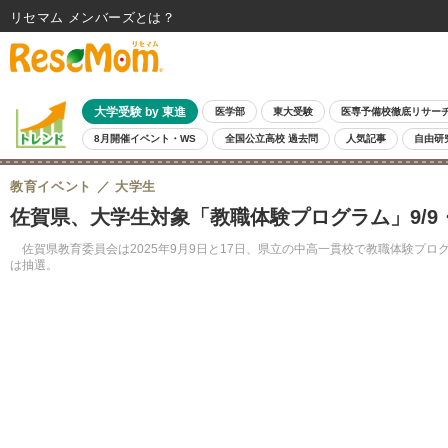
リセマム メンバーズ
大学受験 by 東進
医学部
東大受験
医専予備校徹底リサー
8月開催イベント・WS
全国公立高校 過去問
人気記事
自由研
教育イベント
大学生
佐賀県、大学生対象「教職体験プログラム」9/9・
佐賀県教育委員会は2025年9月9日と17日、県立の中高一貫校で教職体験プロ
は抽選。