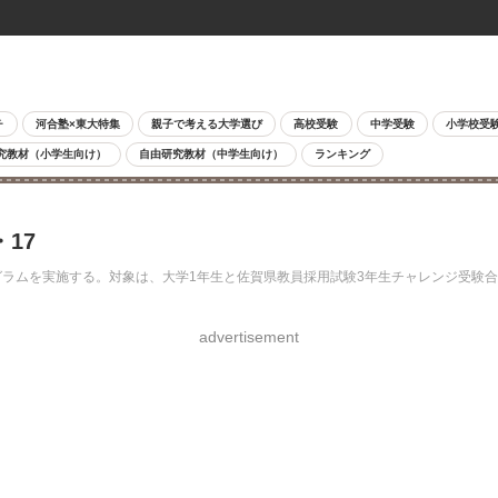
チ
河合塾×東大特集
親子で考える大学選び
高校受験
中学受験
小学校受
究教材（小学生向け）
自由研究教材（中学生向け）
ランキング
17
グラムを実施する。対象は、大学1年生と佐賀県教員採用試験3年生チャレンジ受験合
advertisement