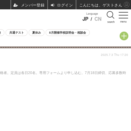
ログイン
こんにちは、ゲストさん
Language
JP
/
CN
menu
search
験
共通テスト
夏休み
8月開催学校説明会・相談会
2025.7.3 Thu 17:20
格者。定員は各日20名。専用フォームより申し込む。7月18日締切、応募多数時