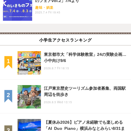
のフェアvol.2」7/4より
趣味・娯楽
2025.7.4 Fri 19:45
小学生アクセスランキング
東京都市大「科学体験教室」24の実験企画…
小中向け9/6
2026.8.7 Fri 18:15
江戸東京歴史ツーリズム参加者募集、両国駅
周辺を街歩き
2026.8.5 Wed 13:15
【夏休み2026】ピアノ未経験でも楽しめる
「AI Duo Piano」横浜みなとみらい8/31ま