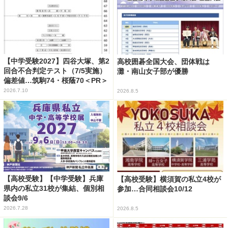
【中学受験2027】四谷大塚、第2
高校囲碁全国大会、団体戦は
回合不合判定テスト（7/5実施）
灘・南山女子部が優勝
偏差値…筑駒74・桜蔭70＜PR＞
2026.7.10
2026.8.5
【高校受験】【中学受験】兵庫
【高校受験】横須賀の私立4校が
県内の私立31校が集結、個別相
参加…合同相談会10/12
談会9/6
2026.7.28
2026.8.5