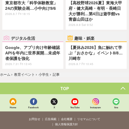
東京都市大「科学体験教室」
【高校野球2026夏】東海大甲
24の実験企画…小中向け9/6
府・健大高崎・有明・長崎日
大が勝利…第4日は遊学館vs
2026.8.7 Fri 18:15
青森山田ほか
2026.8.8 Sat 9:52
デジタル生活
趣味・娯楽
Google、アプリ向け年齢確認
【夏休み2026】魚に触れて学
APIを年内に世界展開…未成年
ぶ「おさかな」イベント8/8…
者保護を強化
川崎市
2026.7.31 Fri 13:45
2026.8.7 Fri 10:45
ホーム
›
教育イベント
›
小学生
›
記事
TOP
Home
Facebook
X
YouTube
Instagram
line
お問合せ
広告掲載
会社概要
リセマムについて
個人情報保護方針