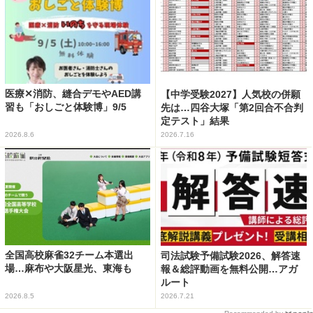
医療✕消防、縫合デモやAED講
【中学受験2027】人気校の併願
習も「おしごと体験博」9/5
先は…四谷大塚「第2回合不合判
定テスト」結果
2026.8.6
2026.7.16
全国高校麻雀32チーム本選出
司法試験予備試験2026、解答速
場…麻布や大阪星光、東海も
報＆総評動画を無料公開…アガ
ルート
2026.8.5
2026.7.21