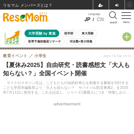
リセマム メンバーズ
Language
JP
/
CN
menu
search
大学受験 by 東進
医学部
東大受験
医専予備校徹底リサーチ
河合塾×東大特集
親子で考える大学選び
高校受験
中学受験
小学校受験
教育イベント
小学生
2025.7.8 Tue 13:15
共通テスト
夏休み
8月開催学校説明会・相談会
【夏休み2025】自由研究・読書感想文「大人も
8月開催イベント・WS
全国公立高校 過去問
人気記事
知らない？」全国イベント開催
自由研究教材（小学生向け）
自由研究教材（中学生向け）
ランキング
マイクロマガジン社は、こどもたちの知的好奇心を刺激する書籍を刊行する
こども学習本編集部より「大人も知らない？ サバイバル防災事典2」を2025
年7月11日に発売する。これを記念し、シリーズ1冊購入につき「特製しおり」
を1枚プレゼントする「書店フェア」を開催する。初回配本時のみ「特製しお
り」が入る。
advertisement