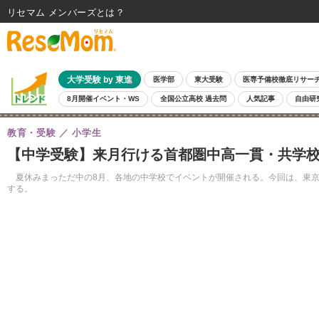
リセマム メンバーズ
大学受験 by 東進
医学部
東大受験
医専予備校徹底リサー
8月開催イベント・WS
全国公立高校 過去問
人気記事
自由研
教育・受験
小学生
【中学受験】来月行ける首都圏中高一貫・共学校
夏休みまっただ中の8月、各地の中学校でイベントが開催される。今回は、東京
する。