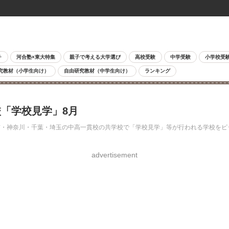
チ
河合塾×東大特集
親子で考える大学選び
高校受験
中学受験
小学校受
究教材（小学生向け）
自由研究教材（中学生向け）
ランキング
「学校見学」8月
・神奈川・千葉・埼玉の中高一貫校の共学校で「学校見学」等が行われる学校をピッ
advertisement