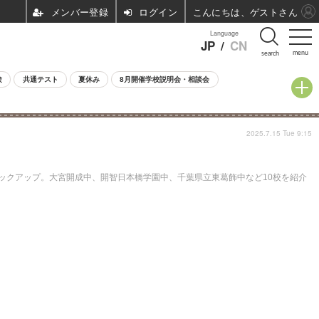
ログイン
こんにちは、ゲストさん
Language
JP
/
CN
menu
search
験
共通テスト
夏休み
8月開催学校説明会・相談会
2025.7.15 Tue 9:15
クアップ。大宮開成中、開智日本橋学園中、千葉県立東葛飾中など10校を紹介