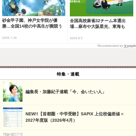
砂金甲子園、神戸女学院が優
全国高校麻雀32チーム本選出
勝…全国14校の中高生が腕競う
場…麻布や大阪星光、東海も
2026.7.29
2026.8.5
Recommended by
特集・連載
編集長・加藤紀子連載「今、会いたい人」
NEW!!【首都圏・中学受験】SAPIX 上位校偏差値＜
2027年度版（2026年4月）