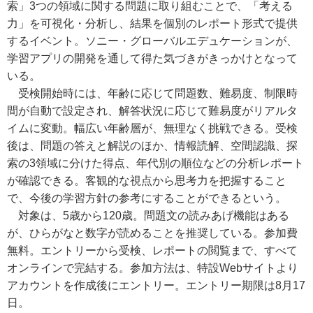
索」3つの領域に関する問題に取り組むことで、「考える
力」を可視化・分析し、結果を個別のレポート形式で提供
するイベント。ソニー・グローバルエデュケーションが、
学習アプリの開発を通して得た気づきがきっかけとなって
いる。
受検開始時には、年齢に応じて問題数、難易度、制限時
間が自動で設定され、解答状況に応じて難易度がリアルタ
イムに変動。幅広い年齢層が、無理なく挑戦できる。受検
後は、問題の答えと解説のほか、情報読解、空間認識、探
索の3領域に分けた得点、年代別の順位などの分析レポート
が確認できる。客観的な視点から思考力を把握すること
で、今後の学習方針の参考にすることができるという。
対象は、5歳から120歳。問題文の読みあげ機能はある
が、ひらがなと数字が読めることを推奨している。参加費
無料。エントリーから受検、レポートの閲覧まで、すべて
オンラインで完結する。参加方法は、特設Webサイトより
アカウントを作成後にエントリー。エントリー期限は8月17
日。