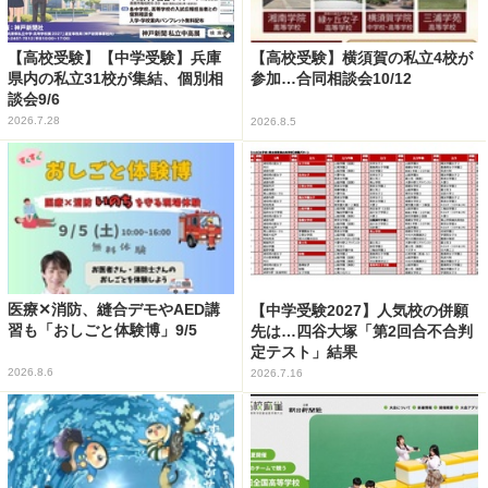
【高校受験】【中学受験】兵庫
【高校受験】横須賀の私立4校が
県内の私立31校が集結、個別相
参加…合同相談会10/12
談会9/6
2026.7.28
2026.8.5
医療✕消防、縫合デモやAED講
【中学受験2027】人気校の併願
習も「おしごと体験博」9/5
先は…四谷大塚「第2回合不合判
定テスト」結果
2026.8.6
2026.7.16