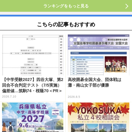
ランキングをもっと見る
こちらの記事もおすすめ
【中学受験2027】四谷大塚、第2
高校囲碁全国大会、団体戦は
回合不合判定テスト（7/5実施）
灘・南山女子部が優勝
偏差値…筑駒74・桜蔭70＜PR＞
2026.7.10
2026.8.5