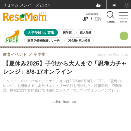
リセマム メンバーズ
Language
JP
/
CN
menu
search
大学受験 by 東進
医学部
東大受験
医専予備校徹底リサーチ
河合塾×東大特集
親子で考える大学選び
高校受験
中学受験
小学校受験
教育イベント
小学生
2025.7.16 Wed 13:15
共通テスト
夏休み
8月開催学校説明会・相談会
【夏休み2025】子供から大人まで「思考力チャ
8月開催イベント・WS
全国公立高校 過去問
人気記事
レンジ」8/8-17オンライン
自由研究教材（小学生向け）
自由研究教材（中学生向け）
ランキング
ソニー・グローバルエデュケーションは2025年8月8日～17日、「思考力チャ
レンジ」を開催するにあたりエントリー受付を開始した。情報読解、空間認
識、探索に関する問題に取り組むコンテストで、すべてオンラインで行う。推
奨年齢5歳より。参加費無料。エントリー受付期限は8月17日。
advertisement