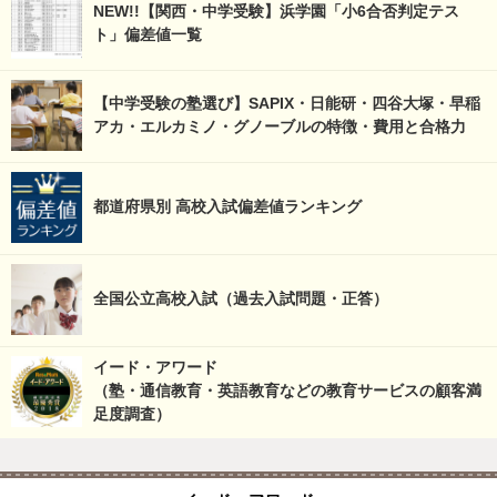
NEW!!【関西・中学受験】浜学園「小6合否判定テス
ト」偏差値一覧
【中学受験の塾選び】SAPIX・日能研・四谷大塚・早稲
アカ・エルカミノ・グノーブルの特徴・費用と合格力
都道府県別 高校入試偏差値ランキング
全国公立高校入試（過去入試問題・正答）
イード・アワード
（塾・通信教育・英語教育などの教育サービスの顧客満
足度調査）