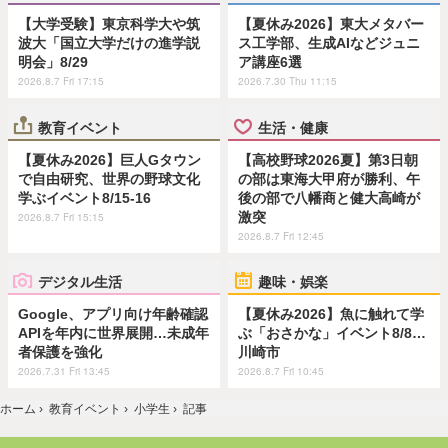
【大学受験】東京科学大や筑
【夏休み2026】東大メタバー
波大「国立大学だけの進学説
ス工学部、生成AIなどジュニ
明会」8/29
ア講座6選
2026.8.7 Fri 17:15
2026.7.30 Thu 11:15
教育イベント
生活・健康
【夏休み2026】巨人Gタウン
【高校野球2026夏】第3日朝
で自由研究、世界の野球文化
の部は東海大甲府が勝利、午
学ぶイベント8/15-16
後の部で八幡商と健大高崎が
激突
2026.8.7 Fri 15:15
2026.8.7 Fri 12:45
デジタル生活
趣味・娯楽
Google、アプリ向け年齢確認
【夏休み2026】魚に触れて学
APIを年内に世界展開…未成年
ぶ「おさかな」イベント8/8…
者保護を強化
川崎市
2026.7.31 Fri 13:45
2026.8.7 Fri 10:45
ホーム
›
教育イベント
›
小学生
›
記事