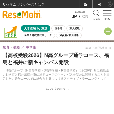
リセマム メンバーズ
Language
JP
/
CN
menu
search
大学受験 by 東進
医学部
東大受験
医専予備校徹底リサーチ
河合塾×東大特集
親子で考える大学選び
高校受験
中学受験
小学校受験
教育・受験
中学生
2025.7.16 Wed 16:45
共通テスト
夏休み
8月開催学校説明会・相談会
【高校受験2026】N高グループ通学コース、福
8月開催イベント・WS
全国公立高校 過去問
人気記事
島と福井に新キャンパス開設
自由研究教材（小学生向け）
自由研究教材（中学生向け）
ランキング
N高グループ（N高等学校・S高等学校・R高等学校）は2026年4月に福島県
いわき市と福井県福井市に通学コースのキャンパスを新たに開設することを決
定した。通学コースでは総合力を身につけるアクティブ・ラーニングとしての
プロジェクト学習や対面フォローアップが可能となる。
advertisement