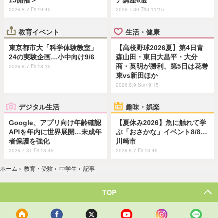
15開催＞
ア講座6選
2026.8.7 Fri 19:45
2026.7.30 Thu 11:15
教育イベント
生活・健康
東京都市大「科学体験教室」
【高校野球2026夏】第4日青
24の実験企画…小中向け9/6
森山田・東日大昌平・大分
商・英明が勝利、第5日は花巻
2026.8.7 Fri 18:15
東vs新田ほか
2026.8.9 Sun 9:15
デジタル生活
趣味・娯楽
Google、アプリ向け年齢確認
【夏休み2026】魚に触れて学
APIを年内に世界展開…未成年
ぶ「おさかな」イベント8/8…
者保護を強化
川崎市
2026.7.31 Fri 13:45
2026.8.7 Fri 10:45
ホーム
›
教育・受験
›
中学生
›
記事
TOP