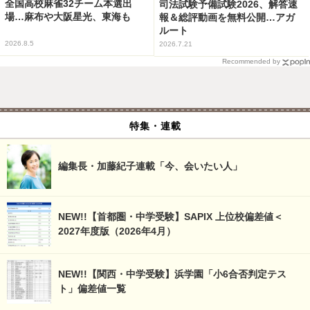
全国高校麻雀32チーム本選出
司法試験予備試験2026、解答速
場…麻布や大阪星光、東海も
報＆総評動画を無料公開…アガ
ルート
2026.8.5
2026.7.21
Recommended by
特集・連載
編集長・加藤紀子連載「今、会いたい人」
NEW!!【首都圏・中学受験】SAPIX 上位校偏差値＜
2027年度版（2026年4月）
NEW!!【関西・中学受験】浜学園「小6合否判定テス
ト」偏差値一覧