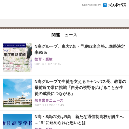
Sponsored by
関連ニュース
N高グループ、東大7名・早慶82名合格…進路決定
率95％
教育・受験
2025.6.3 Tue 12:15
N高グループで生徒を支えるキャンパス長、教育の
最前線で常に挑戦「自分の視野を広げることが生
徒の成長につながる」
教育業界ニュース
2025.5.21 Wed 10:45
N高・S高の次はR高 新たな通信制高校が誕生へ
…"R"に込められた思いとは