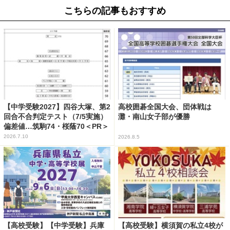
こちらの記事もおすすめ
【中学受験2027】四谷大塚、第2
高校囲碁全国大会、団体戦は
回合不合判定テスト（7/5実施）
灘・南山女子部が優勝
偏差値…筑駒74・桜蔭70＜PR＞
2026.7.10
2026.8.5
【高校受験】【中学受験】兵庫
【高校受験】横須賀の私立4校が