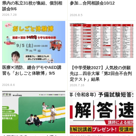
県内の私立31校が集結、個別相
参加…合同相談会10/12
談会9/6
2026.7.28
2026.8.5
医療✕消防、縫合デモやAED講
【中学受験2027】人気校の併願
習も「おしごと体験博」9/5
先は…四谷大塚「第2回合不合判
定テスト」結果
2026.8.6
2026.7.16