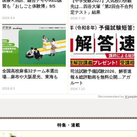
医療✕消防、縫合デモやAED講
【中学受験2027】人気校の併願
習も「おしごと体験博」9/5
先は…四谷大塚「第2回合不合判
定テスト」結果
2026.8.6
2026.7.16
全国高校麻雀32チーム本選出
司法試験予備試験2026、解答速
場…麻布や大阪星光、東海も
報＆総評動画を無料公開…アガ
ルート
2026.8.5
2026.7.21
Recommended by
特集・連載