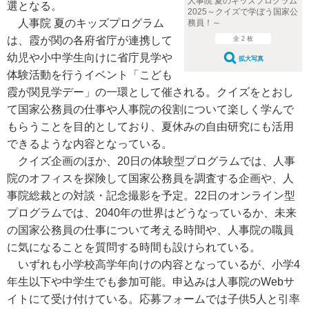
人事院 夏のキッズプログラム
選となる。
2025～クイズで学ぼう国家公
人事院 夏のキッズプログラム
務員！～
は、霞が関の各府省庁が連携して
全 2 枚
幼児や小中学生向けに省庁見学や
拡大写真
体験活動を行うイベント「こども
霞が関見学デー」の一環として催される。クイズをとおし
て国家公務員の仕事や人事院の役割について楽しく学んで
もらうことを目的としており、夏休みの自由研究にも活用
できるような内容となっている。
クイズ企画のほか、20日の体験型プログラムでは、人事
院のオフィスを探険して国家公務員を調査する企画や、人
事院総裁との対談・記念撮影を予定。22日のオンライン型
プログラムでは、2040年の世界はどうなっているか、未来
の国家公務員の仕事について考える時間や、人事院の職員
に気になることを質問する時間も設けられている。
いずれも小学校高学年向けの内容となっているが、小学4
年生以下や中学生でも参加可能。申込みは人事院のWebサ
イトにて受け付けている。応募フォームでは子供5人と引率