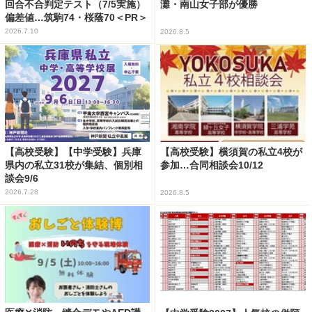
回合不合判定テスト（7/5実施）
灘・南山女子部が優勝
偏差値…筑駒74・桜蔭70＜PR＞
2026.7.10
2026.8.5
【高校受験】【中学受験】兵庫
【高校受験】横須賀の私立4校が
県内の私立31校が集結、個別相
参加…合同相談会10/12
談会9/6
2026.7.28
2026.8.5