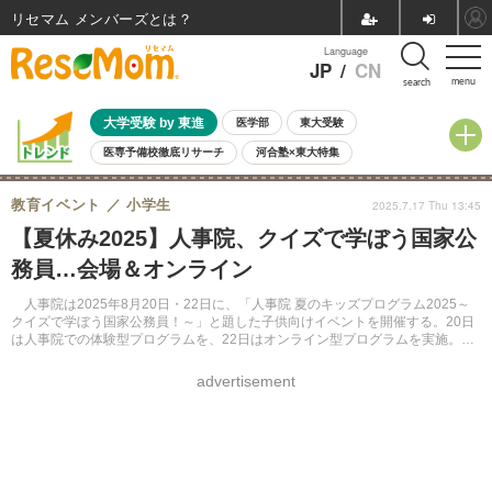
リセマム メンバーズ
Language
JP
/
CN
menu
search
大学受験 by 東進
医学部
東大受験
医専予備校徹底リサーチ
河合塾×東大特集
親子で考える大学選び
高校受験
中学受験
小学校受験
教育イベント
小学生
2025.7.17 Thu 13:45
共通テスト
夏休み
8月開催学校説明会・相談会
【夏休み2025】人事院、クイズで学ぼう国家公
8月開催イベント・WS
全国公立高校 過去問
人気記事
務員…会場＆オンライン
自由研究教材（小学生向け）
自由研究教材（中学生向け）
ランキング
人事院は2025年8月20日・22日に、「人事院 夏のキッズプログラム2025～
クイズで学ぼう国家公務員！～」と題した子供向けイベントを開催する。20日
は人事院での体験型プログラムを、22日はオンライン型プログラムを実施。事
前申込制、締切りは8月4日。
advertisement