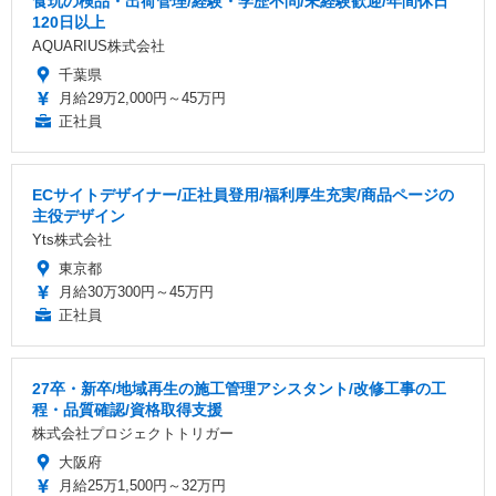
食玩の検品・出荷管理/経験・学歴不問/未経験歓迎/年間休日
120日以上
AQUARIUS株式会社
千葉県
月給29万2,000円～45万円
正社員
ECサイトデザイナー/正社員登用/福利厚生充実/商品ページの
主役デザイン
Yts株式会社
東京都
月給30万300円～45万円
正社員
27卒・新卒/地域再生の施工管理アシスタント/改修工事の工
程・品質確認/資格取得支援
株式会社プロジェクトトリガー
大阪府
月給25万1,500円～32万円