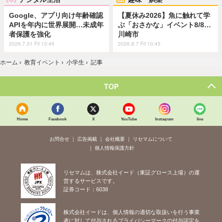
Google、アプリ向け年齢確認
【夏休み2026】魚に触れて学
APIを年内に世界展開…未成年
ぶ「おさかな」イベント8/8…
者保護を強化
川崎市
2026.7.31 Fri 13:45
2026.8.7 Fri 10:45
ホーム
›
教育イベント
›
小学生
›
記事
TOP
Home
Facebook
X
YouTube
Instagram
line
お問合せ
広告掲載
会社概要
リセマムについて
個人情報保護方針
リセマムは、株式会社イード（東証グロース上場）の運
営するサービスです。
証券コード：6038
株式会社イードは、個人情報の適切な取扱いを行う事業
者に対して付与されるプライバシーマークの付与認定を