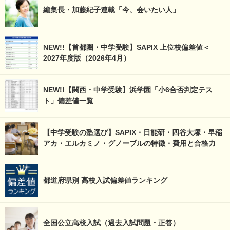
編集長・加藤紀子連載「今、会いたい人」
NEW!!【首都圏・中学受験】SAPIX 上位校偏差値＜
2027年度版（2026年4月）
NEW!!【関西・中学受験】浜学園「小6合否判定テス
ト」偏差値一覧
【中学受験の塾選び】SAPIX・日能研・四谷大塚・早稲
アカ・エルカミノ・グノーブルの特徴・費用と合格力
都道府県別 高校入試偏差値ランキング
全国公立高校入試（過去入試問題・正答）