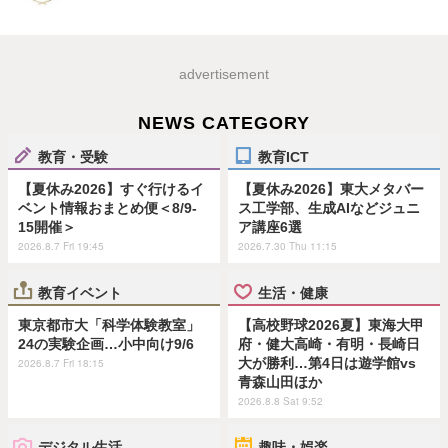
advertisement
NEWS CATEGORY
教育・受験
教育ICT
【夏休み2026】すぐ行けるイ
【夏休み2026】東大メタバー
ベント情報おまとめ便＜8/9-
ス工学部、生成AIなどジュニ
15開催＞
ア講座6選
2026.8.7 Fri 19:45
2026.7.30 Thu 11:15
教育イベント
生活・健康
東京都市大「科学体験教室」
【高校野球2026夏】東海大甲
24の実験企画…小中向け9/6
府・健大高崎・有明・長崎日
大が勝利…第4日は遊学館vs
2026.8.7 Fri 18:15
青森山田ほか
2026.8.8 Sat 9:52
デジタル生活
趣味・娯楽