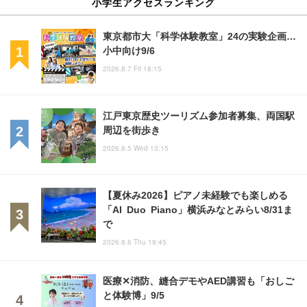
小学生アクセスランキング
東京都市大「科学体験教室」24の実験企画…
小中向け9/6
2026.8.7 Fri 18:15
江戸東京歴史ツーリズム参加者募集、両国駅
周辺を街歩き
2026.8.5 Wed 13:15
【夏休み2026】ピアノ未経験でも楽しめる
「AI Duo Piano」横浜みなとみらい8/31ま
で
2026.8.6 Thu 19:45
医療✕消防、縫合デモやAED講習も「おしご
と体験博」9/5