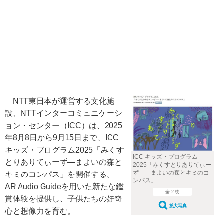
NTT東日本が運営する文化施
設、NTTインターコミュニケーシ
ョン・センター（ICC）は、2025
年8月8日から9月15日まで、ICC
キッズ・プログラム2025「みくす
ICC キッズ・プログラム
とりありてぃーず―まよいの森と
2025「みくすとりありてぃー
ず——まよいの森とキミのコ
キミのコンパス」を開催する。
ンパス」
AR Audio Guideを用いた新たな鑑
全 2 枚
賞体験を提供し、子供たちの好奇
拡大写真
心と想像力を育む。