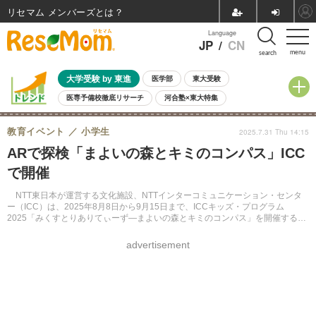
リセマム メンバーズ
Language
JP
/
CN
menu
search
大学受験 by 東進
医学部
東大受験
医専予備校徹底リサーチ
河合塾×東大特集
親子で考える大学選び
高校受験
中学受験
小学校受験
教育イベント
小学生
2025.7.31 Thu 14:15
共通テスト
夏休み
8月開催学校説明会・相談会
ARで探検「まよいの森とキミのコンパス」ICC
8月開催イベント・WS
全国公立高校 過去問
人気記事
で開催
自由研究教材（小学生向け）
自由研究教材（中学生向け）
ランキング
NTT東日本が運営する文化施設、NTTインターコミュニケーション・センタ
ー（ICC）は、2025年8月8日から9月15日まで、ICCキッズ・プログラム
2025「みくすとりありてぃーず―まよいの森とキミのコンパス」を開催する。
AR Audio Guideを用いた新たな鑑賞体験を提供し、子供たちの好奇心と想像力
を育む。
advertisement