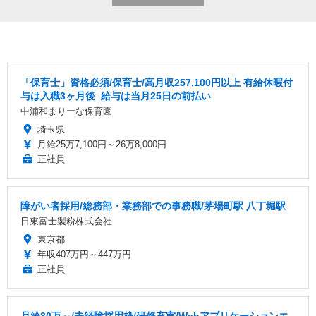
「保育士」資格必須/保育士/️高月収257,100円以上 ️有給休暇付
与は入職3ヶ月後 ️ 給与は当月25日の前払い
中浦和まりーな保育園
埼玉県
月給25万7,100円～26万8,000円
正社員
障がい者採用/総務部・業務部での事務職/茅場町駅 八丁堀駅
日東富士製粉株式会社
東京都
年収407万円～447万円
正社員
月給30万～/未経験採用枠/研修充実/Webアプリケーションエ