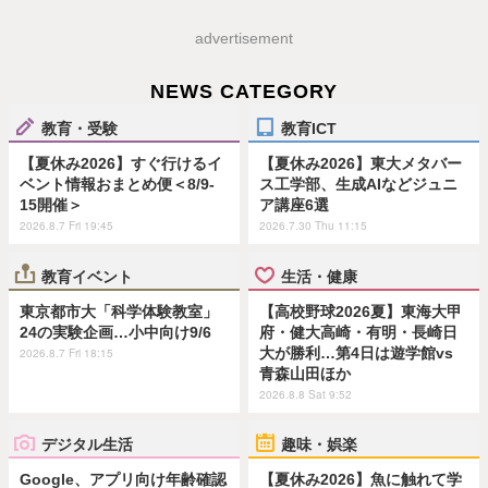
advertisement
NEWS CATEGORY
教育・受験
教育ICT
【夏休み2026】すぐ行けるイ
【夏休み2026】東大メタバー
ベント情報おまとめ便＜8/9-
ス工学部、生成AIなどジュニ
15開催＞
ア講座6選
2026.8.7 Fri 19:45
2026.7.30 Thu 11:15
教育イベント
生活・健康
東京都市大「科学体験教室」
【高校野球2026夏】東海大甲
24の実験企画…小中向け9/6
府・健大高崎・有明・長崎日
大が勝利…第4日は遊学館vs
2026.8.7 Fri 18:15
青森山田ほか
2026.8.8 Sat 9:52
デジタル生活
趣味・娯楽
Google、アプリ向け年齢確認
【夏休み2026】魚に触れて学