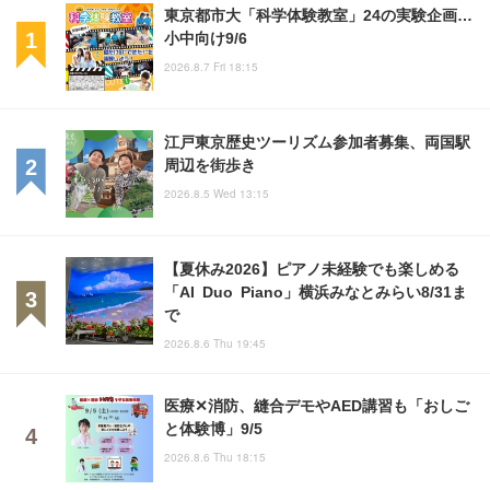
東京都市大「科学体験教室」24の実験企画…
小中向け9/6
2026.8.7 Fri 18:15
江戸東京歴史ツーリズム参加者募集、両国駅
周辺を街歩き
2026.8.5 Wed 13:15
【夏休み2026】ピアノ未経験でも楽しめる
「AI Duo Piano」横浜みなとみらい8/31ま
で
2026.8.6 Thu 19:45
医療✕消防、縫合デモやAED講習も「おしご
と体験博」9/5
2026.8.6 Thu 18:15