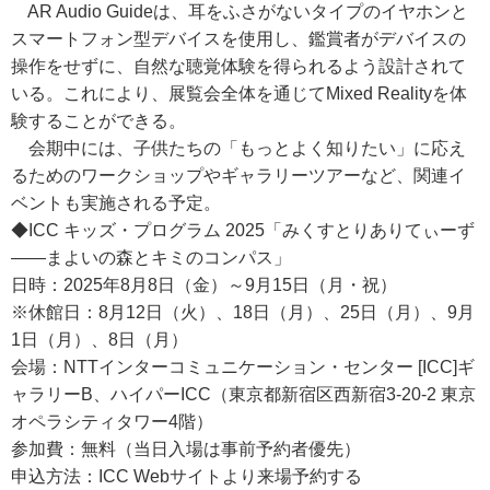
AR Audio Guideは、耳をふさがないタイプのイヤホンと
スマートフォン型デバイスを使用し、鑑賞者がデバイスの
操作をせずに、自然な聴覚体験を得られるよう設計されて
いる。これにより、展覧会全体を通じてMixed Realityを体
験することができる。
会期中には、子供たちの「もっとよく知りたい」に応え
るためのワークショップやギャラリーツアーなど、関連イ
ベントも実施される予定。
◆ICC キッズ・プログラム 2025「みくすとりありてぃーず
――まよいの森とキミのコンパス」
日時：2025年8月8日（金）～9月15日（月・祝）
※休館日：8月12日（火）、18日（月）、25日（月）、9月
1日（月）、8日（月）
会場：NTTインターコミュニケーション・センター [ICC]ギ
ャラリーB、ハイパーICC（東京都新宿区西新宿3-20-2 東京
オペラシティタワー4階）
参加費：無料（当日入場は事前予約者優先）
申込方法：ICC Webサイトより来場予約する