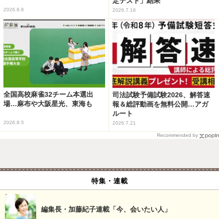
定テスト」結果
2026.8.6
2026.7.16
全国高校麻雀32チーム本選出
司法試験予備試験2026、解答速
場…麻布や大阪星光、東海も
報＆総評動画を無料公開…アガ
ルート
2026.8.5
2026.7.21
Recommended by
特集・連載
編集長・加藤紀子連載「今、会いたい人」