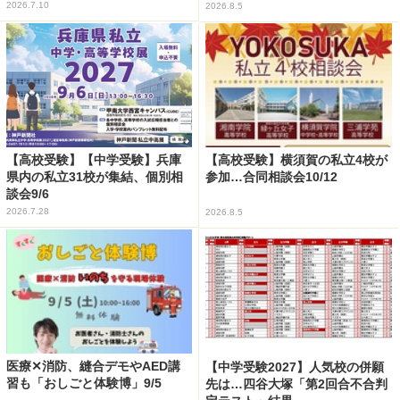
2026.7.10
2026.8.5
【高校受験】【中学受験】兵庫
【高校受験】横須賀の私立4校が
県内の私立31校が集結、個別相
参加…合同相談会10/12
談会9/6
2026.7.28
2026.8.5
医療✕消防、縫合デモやAED講
【中学受験2027】人気校の併願
習も「おしごと体験博」9/5
先は…四谷大塚「第2回合不合判