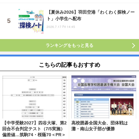
【夏休み2026】羽田空港「わくわく探検ノー
ト」小学生へ配布
2026.7.17 Fri 14:45
ランキングをもっと見る
こちらの記事もおすすめ
【中学受験2027】四谷大塚、第2
高校囲碁全国大会、団体戦は
回合不合判定テスト（7/5実施）
灘・南山女子部が優勝
偏差値…筑駒74・桜蔭70＜PR＞