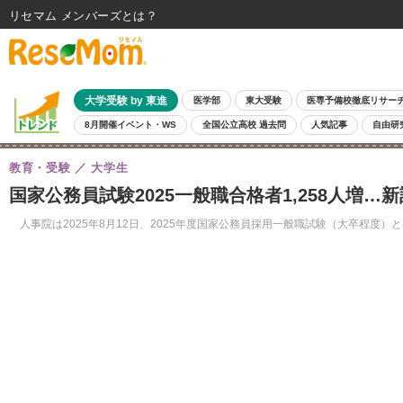
リセマム メンバーズ
大学受験 by 東進
医学部
東大受験
医専予備校徹底リサー
8月開催イベント・WS
全国公立高校 過去問
人気記事
自由研
教育・受験
大学生
国家公務員試験2025一般職合格者1,258人増…
人事院は2025年8月12日、2025年度国家公務員採用一般職試験（大卒程度）