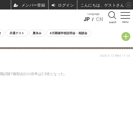
ログイン
こんにちは、ゲストさん
Language
JP
/
CN
menu
search
験
共通テスト
夏休み
8月開催学校説明会・相談会
2025.8.13 Wed 17:15
職試験7種類合計の倍率は2.3倍となった。