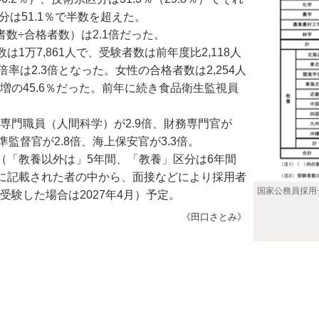
分は51.1％で半数を超えた。
数÷合格者数）は2.1倍だった。
万7,861人で、受験者数は前年度比2,118人
験倍率は2.3倍となった。女性の合格者数は2,254人
増の45.6％だった。前年に続き食品衛生監視員
専門職員（人間科学）が2.9倍、財務専門官が
準監督官が2.8倍、海上保安官が3.3倍。
「教養以外は」5年間、「教養」区分は6年間
に記載された者の中から、面接などにより採用者
国家公務員採用
受験した場合は2027年4月）予定。
《田口さとみ》