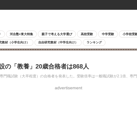
チ
河合塾×東大特集
親子で考える大学選び
高校受験
中学受験
小学校受
究教材（小学生向け）
自由研究教材（中学生向け）
ランキング
新設の「教養」20歳合格者は868人
と専門職試験（大卒程度）の合格者を発表した。受験倍率は一般職試験が2.1倍、専門
advertisement