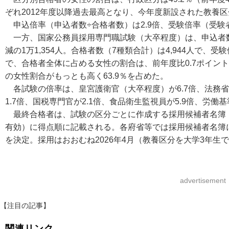
ぞれ2012年度以降過去最高となり、今年度新設された教養区
申込倍率（申込者数÷合格者数）は2.9倍、受験倍率（受験者
一方、国家公務員採用専門職試験（大卒程度）は、申込者数は1
減の1万1,354人。合格者数（7種類合計）は4,944人で、受
で、合格者全体に占める女性の割合は、前年度比0.7ポイント
の女性割合がもっとも高く63.9％を占めた。
各試験の倍率は、皇宮護衛官（大卒程度）が6.7倍、法務省
1.7倍、国税専門官が2.1倍、食品衛生監視員が5.9倍、労働基
最終合格者は、試験の区分ごとに作成する採用候補者名簿（
有効）に得点順に記載される。各府省等では採用候補者名簿
を決定。採用はおおむね2026年4月（教養区分を大学3年生で
advertisement
【注目の記事】
関連リンク