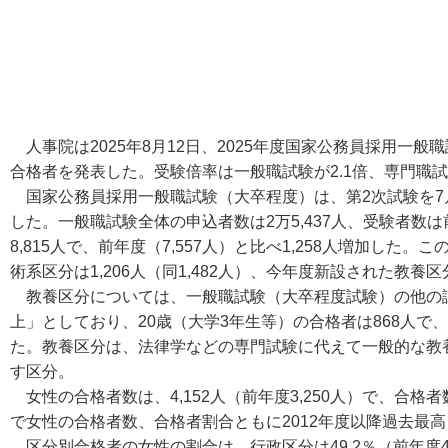
人事院は2025年8月12日、2025年度国家公務員採用一
合格者を発表した。受験倍率は一般職試験が2.1倍、専門職試
国家公務員採用一般職試験（大卒程度）は、第2次試験を7月
した。一般職試験全体の申込者数は2万5,437人、受験者数は前
8,815人で、前年度（7,557人）と比べ1,258人増加した。こ
術系区分は1,206人（同1,482人）、今年度新設された教養区
教養区分については、一般職試験（大卒程度試験）の他の試
上」としており、20歳（大学3年生等）の合格者は868人で、
た。教養区分は、法律学などの専門試験に代えて一般的な教
す区分。
女性の合格者数は、4,152人（前年度3,250人）で、合格者
で女性の合格者数、合格者割合ともに2012年度以降過去最
区分別合格者の女性の割合は、行政区分は49.2％（前年度46.