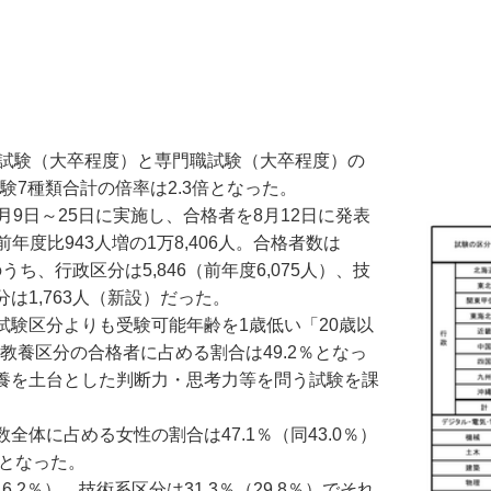
般職試験（大卒程度）と専門職試験（大卒程度）の
験7種類合計の倍率は2.3倍となった。
9日～25日に実施し、合格者を8月12日に発表
年度比943人増の1万8,406人。合格者数は
のうち、行政区分は5,846（前年度6,075人）、技
分は1,763人（新設）だった。
験区分よりも受験可能年齢を1歳低い「20歳以
教養区分の合格者に占める割合は49.2％となっ
養を土台とした判断力・思考力等を問う試験を課
数全体に占める女性の割合は47.1％（同43.0％）
高となった。
2％）、技術系区分は31.3％（29.8％）でそれ