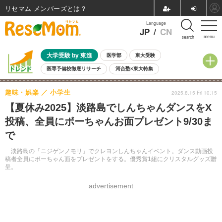
リセマム メンバーズ
Language
JP
/
CN
menu
search
大学受験 by 東進
医学部
東大受験
医専予備校徹底リサーチ
河合塾×東大特集
親子で考える大学選び
高校受験
中学受験
小学校受験
趣味・娯楽
小学生
2025.8.15 Fri 10:15
共通テスト
夏休み
8月開催学校説明会・相談会
【夏休み2025】淡路島でしんちゃんダンスをX
8月開催イベント・WS
全国公立高校 過去問
人気記事
投稿、全員にボーちゃんお面プレゼント9/30ま
自由研究教材（小学生向け）
自由研究教材（中学生向け）
ランキング
で
淡路島の「ニジゲンノモリ」でクレヨンしんちゃんイベント。ダンス動画投
稿者全員にボーちゃん面をプレゼントをする。優秀賞1組にクリスタルグッズ贈
呈。
advertisement