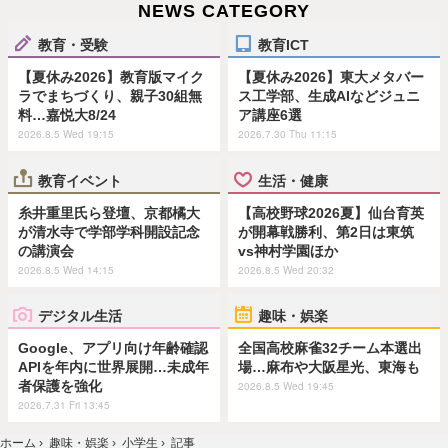
NEWS CATEGORY
教育・受験
教育ICT
【夏休み2026】教育版マイク
【夏休み2026】東大メタバー
ラでまちづくり、親子30組無
ス工学部、生成AIなどジュニ
料…嘉悦大8/24
ア講座6選
2026.8.5 Wed 19:15
2026.7.30 Thu 11:15
教育イベント
生活・健康
糸井重里氏ら登壇、京都橘大
【高校野球2026夏】仙台育英
が清水寺で学部学科開設記念
が開幕戦勝利、第2日は東筑
の講演会
vs神村学園ほか
2026.8.5 Wed 14:15
2026.8.5 Wed 20:32
デジタル生活
趣味・娯楽
Google、アプリ向け年齢確認
全国高校麻雀32チーム本選出
APIを年内に世界展開…未成年
場…麻布や大阪星光、東海も
者保護を強化
2026.8.5 Wed 19:45
2026.7.31 Fri 13:45
ホーム
›
趣味・娯楽
›
小学生
›
記事