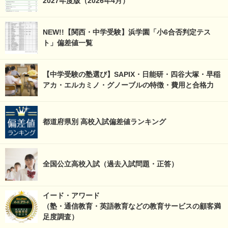
2027年度版（2026年4月）
NEW!!【関西・中学受験】浜学園「小6合否判定テス
ト」偏差値一覧
【中学受験の塾選び】SAPIX・日能研・四谷大塚・早稲
アカ・エルカミノ・グノーブルの特徴・費用と合格力
都道府県別 高校入試偏差値ランキング
全国公立高校入試（過去入試問題・正答）
イード・アワード
（塾・通信教育・英語教育などの教育サービスの顧客満
足度調査）