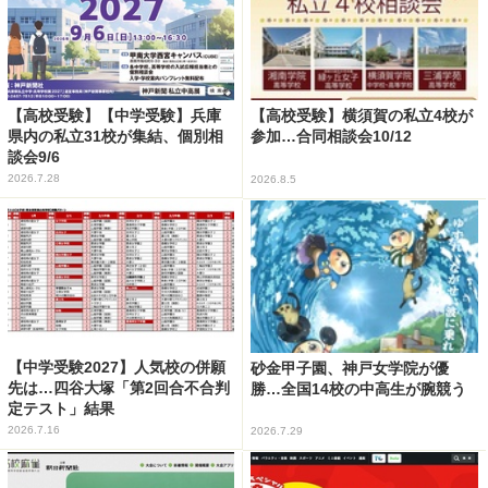
【高校受験】【中学受験】兵庫
【高校受験】横須賀の私立4校が
県内の私立31校が集結、個別相
参加…合同相談会10/12
談会9/6
2026.7.28
2026.8.5
【中学受験2027】人気校の併願
砂金甲子園、神戸女学院が優
先は…四谷大塚「第2回合不合判
勝…全国14校の中高生が腕競う
定テスト」結果
2026.7.16
2026.7.29