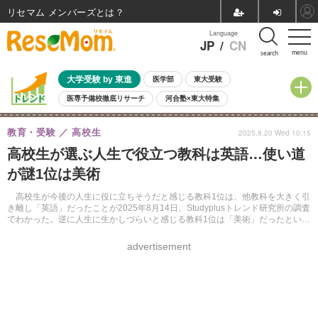
リセマム メンバーズ
Language
JP
/
CN
menu
search
大学受験 by 東進
医学部
東大受験
医専予備校徹底リサーチ
河合塾×東大特集
親子で考える大学選び
高校受験
中学受験
小学校受験
教育・受験
高校生
2025.8.20 Wed 10:15
共通テスト
夏休み
8月開催学校説明会・相談会
高校生が選ぶ人生で役立つ教科は英語…使い道
8月開催イベント・WS
全国公立高校 過去問
人気記事
が謎1位は美術
自由研究教材（小学生向け）
自由研究教材（中学生向け）
ランキング
高校生が今後の人生に役に立ちそうだと感じる教科1位は、他教科を大きく引
き離し「英語」だったことが2025年8月14日、Studyplusトレンド研究所の調査
でわかった。逆に人生に生かしづらいと感じる教科1位は「美術」だったとい
う。
advertisement