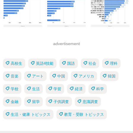
advertisement
高校生
英語4技能
国語
社会
理科
音楽
アート
中国
アメリカ
韓国
学校
生活
学習
経済
科学
金融
留学
子供調査
意識調査
生活・健康 トピックス
教育・受験 トピックス