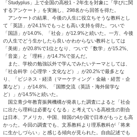
「Studyplus」上で全国の高校1・2年生を対象に「学びに関
するアンケート」を実施し、298名から回答を得た。
アンケートの結果、今後の人生に役立ちそうな教科とし
て「英語」が24.1%でもっとも高い支持を得た。ついで
「国語」が14.0%、「社会」が12.9%と続いた。一方、今後
の人生でどう生かしたら良いかわからない教科としては
「美術」が20.8%で1位となり、ついで「数学」が15.2%、
「音楽」と「理科」が14.7%で並んだ。
また、学校の勉強以外で学んでみたいテーマとしては、
「社会科学（心理学・文化など）」が20.2%で最多とな
り、「ビジネス・経済（マーケティング・金融・経営・企
業など）」が14.8%、「国際交流（英語・海外留学な
ど）」が14.5%と続いた。
国立青少年教育振興機構が発表した調査によると「社会
に出たら理科は必要なくなる」と考えている高校生の割合
は日本、アメリカ、中国、韓国の4か国で日本がもっとも高
かった。今回の調査でも、文系教科より理系教科が「将来
に生かしづらい」と感じる傾向が見られた。自由記述でも