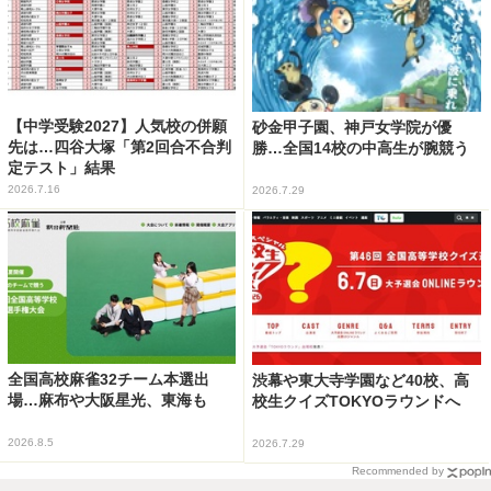
【中学受験2027】人気校の併願
砂金甲子園、神戸女学院が優
先は…四谷大塚「第2回合不合判
勝…全国14校の中高生が腕競う
定テスト」結果
2026.7.16
2026.7.29
全国高校麻雀32チーム本選出
渋幕や東大寺学園など40校、高
場…麻布や大阪星光、東海も
校生クイズTOKYOラウンドへ
2026.8.5
2026.7.29
Recommended by