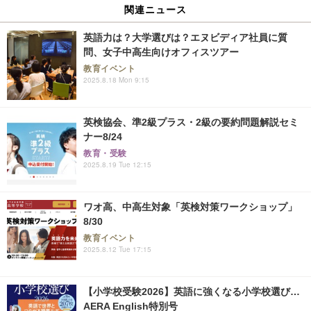
関連ニュース
英語力は？大学選びは？エヌビディア社員に質
問、女子中高生向けオフィスツアー
教育イベント
2025.8.18 Mon 9:15
英検協会、準2級プラス・2級の要約問題解説セミ
ナー8/24
教育・受験
2025.8.19 Tue 12:15
ワオ高、中高生対象「英検対策ワークショップ」
8/30
教育イベント
2025.8.12 Tue 17:15
【小学校受験2026】英語に強くなる小学校選び…
AERA English特別号