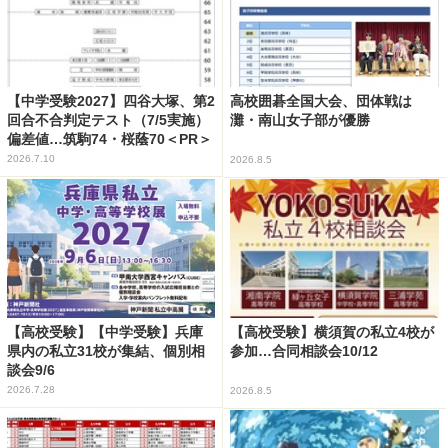
【中学受験2027】四谷大塚、第2
高校囲碁全国大会、団体戦は
回合不合判定テスト（7/5実施）
灘・南山女子部が優勝
偏差値…筑駒74・桜蔭70＜PR＞
2026.7.10
2026.8.5
【高校受験】【中学受験】兵庫
【高校受験】横須賀の私立4校が
県内の私立31校が集結、個別相
参加…合同相談会10/12
談会9/6
2026.7.28
2026.8.5