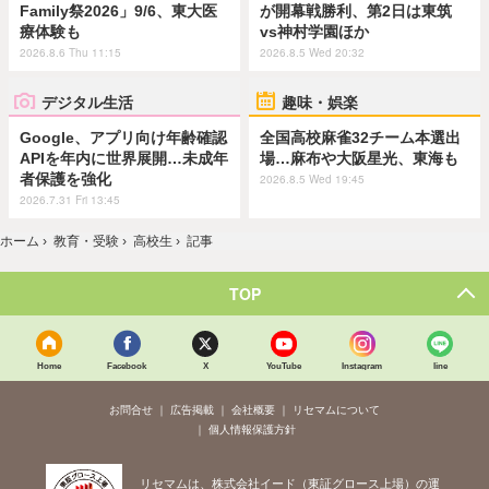
Family祭2026」9/6、東大医
が開幕戦勝利、第2日は東筑
療体験も
vs神村学園ほか
2026.8.6 Thu 11:15
2026.8.5 Wed 20:32
デジタル生活
趣味・娯楽
Google、アプリ向け年齢確認
全国高校麻雀32チーム本選出
APIを年内に世界展開…未成年
場…麻布や大阪星光、東海も
者保護を強化
2026.8.5 Wed 19:45
2026.7.31 Fri 13:45
ホーム
›
教育・受験
›
高校生
›
記事
TOP
Home
Facebook
X
YouTube
Instagram
line
お問合せ
広告掲載
会社概要
リセマムについて
個人情報保護方針
リセマムは、株式会社イード（東証グロース上場）の運