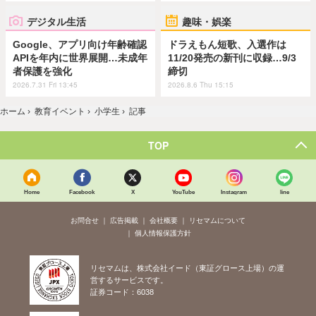
デジタル生活
趣味・娯楽
Google、アプリ向け年齢確認
ドラえもん短歌、入選作は
APIを年内に世界展開…未成年
11/20発売の新刊に収録…9/3
者保護を強化
締切
2026.7.31 Fri 13:45
2026.8.6 Thu 15:15
ホーム
›
教育イベント
›
小学生
›
記事
TOP
Home
Facebook
X
YouTube
Instagram
line
お問合せ
広告掲載
会社概要
リセマムについて
個人情報保護方針
リセマムは、株式会社イード（東証グロース上場）の運
営するサービスです。
証券コード：6038