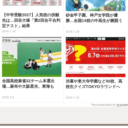
【中学受験2027】人気校の併願
砂金甲子園、神戸女学院が優
先は…四谷大塚「第2回合不合判
勝…全国14校の中高生が腕競う
定テスト」結果
2026.7.16
2026.7.29
全国高校麻雀32チーム本選出
渋幕や東大寺学園など40校、高
場…麻布や大阪星光、東海も
校生クイズTOKYOラウンドへ
2026.8.5
2026.7.29
Recommended by