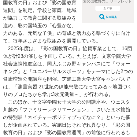
彩の国教育の日 リーフレット
国教育の日」および「彩の国教育
全 2 枚
週間」を制定。学校と家庭、地域
が協力して教育に関する取組みを
拡大写真
進め、彩の国埼玉の「心豊かな、
力のある、元気な子供」の育成と活力ある県づくりに向け
て、毎年さまざまな取組みを展開している。
2025年度は、「彩の国教育の日」協賛事業として、16団
体が計23の催しを企画している。たとえば、文京学院大学
社会連携推進室は、同大ふじみ野キャンパスにて「ウォー
キング」と「ユニバーサルスポーツ」をテーマにした2つの
健康増進公開講座を開催。芝浦工業大学大宮キャンパスで
は、「測量実習 21世紀の伊能忠敬になってみる～地図づく
りのプロたちから学ぶ3次元測量～」が行われる。
このほか、十文字学園女子大学の公開講座や、ウェスタ
川越の「ファミリーレクリエーション」、さいたま水族館
の特別展「ネイチャーポジティブってなに？」といった催
しが企画されている。実施日はそれぞれ異なり、「彩の国
教育の日」および「彩の国教育週間」の前後に行われるも