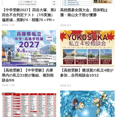
【中学受験2027】四谷大塚、第2
高校囲碁全国大会、団体戦は
回合不合判定テスト（7/5実施）
灘・南山女子部が優勝
偏差値…筑駒74・桜蔭70＜PR＞
2026.7.10
2026.8.5
【高校受験】【中学受験】兵庫
【高校受験】横須賀の私立4校が
県内の私立31校が集結、個別相
参加…合同相談会10/12
談会9/6
2026.7.28
2026.8.5