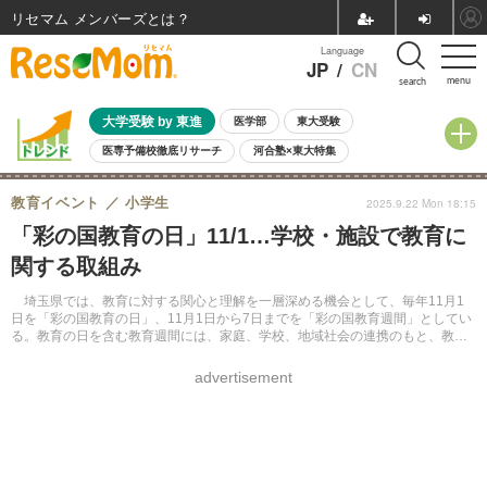
リセマム メンバーズ
Language
JP
/
CN
menu
search
大学受験 by 東進
医学部
東大受験
医専予備校徹底リサーチ
河合塾×東大特集
親子で考える大学選び
高校受験
中学受験
小学校受験
教育イベント
小学生
2025.9.22 Mon 18:15
共通テスト
夏休み
8月開催学校説明会・相談会
「彩の国教育の日」11/1…学校・施設で教育に
8月開催イベント・WS
全国公立高校 過去問
人気記事
関する取組み
自由研究教材（小学生向け）
自由研究教材（中学生向け）
ランキング
埼玉県では、教育に対する関心と理解を一層深める機会として、毎年11月1
日を「彩の国教育の日」、11月1日から7日までを「彩の国教育週間」としてい
る。教育の日を含む教育週間には、家庭、学校、地域社会の連携のもと、教育
に関するさまざまな取組みが行われる。
advertisement