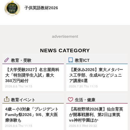
子供英語教材2026
advertisement
NEWS CATEGORY
教育・受験
教育ICT
【大学受験2027】名古屋商科
【夏休み2026】東大メタバー
大「特別奨学生入試」最大
ス工学部、生成AIなどジュニ
360万円給付
ア講座6選
2026.8.6 Thu 14:15
2026.7.30 Thu 11:15
教育イベント
生活・健康
4歳～小3対象「プレジデント
【高校野球2026夏】仙台育英
Family祭2026」9/6、東大医
が開幕戦勝利、第2日は東筑
療体験も
vs神村学園ほか
2026.8.6 Thu 11:15
2026.8.5 Wed 20:32