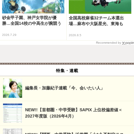
砂金甲子園、神戸女学院が優
全国高校麻雀32チーム本選出
勝…全国14校の中高生が腕競う
場…麻布や大阪星光、東海も
2026.7.29
2026.8.5
Recommended by
特集・連載
編集長・加藤紀子連載「今、会いたい人」
NEW!!【首都圏・中学受験】SAPIX 上位校偏差値＜
2027年度版（2026年4月）