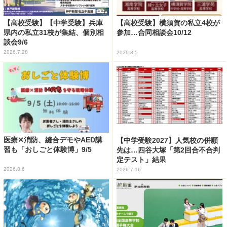
【高校受験】【中学受験】兵庫
【高校受験】横須賀の私立4校が
県内の私立31校が集結、個別相
参加…合同相談会10/12
談会9/6
2026.7.28
2026.8.5
医療✕消防、縫合デモやAED講
【中学受験2027】人気校の併願
習も「おしごと体験博」9/5
先は…四谷大塚「第2回合不合判
定テスト」結果
2026.8.6
2026.7.16