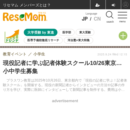
リセマム メンバーズ
Language
JP
/
CN
menu
search
大学受験 by 東進
医学部
東大受験
医専予備校徹底リサーチ
河合塾×東大特集
親子で考える大学選び
高校受験
中学受験
小学校受験
教育イベント
小学生
2025.9.24 Wed 12:15
共通テスト
夏休み
8月開催学校説明会・相談会
現役記者に学ぶ記者体験スクール10/26東京…
8月開催イベント・WS
全国公立高校 過去問
人気記事
小中学生募集
自由研究教材（小学生向け）
自由研究教材（中学生向け）
ランキング
プラスワン教育は2025年10月26日、東京都内で「現役の記者に学ぶ！記者体
験スクール」を開催する。現役の新聞記者からインタビューの方法や記事の作
り方を学び、実際に医師にインタビューして新聞記事を制作する。費用は小学
生1万9,800円、中学生2万5,300円。
advertisement