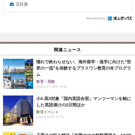
正社員
Sponsored by
関連ニュース
憧れで終わらせない、海外留学・進学に向けた"世
界の一流"を体験するプラスワン教育の冬プログラ
ム
教育・受験
2025.8.27 Wed 14:45
小4-高3対象「国内英語合宿」マンツーマンを軸に
した英語漬けの2日間ほか
教育イベント
2025.8.29 Fri 17:15