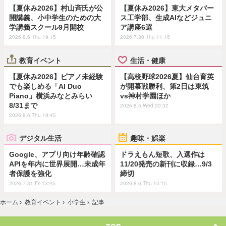
【夏休み2026】村山斉氏が公
【夏休み2026】東大メタバー
開講義、小中学生のための大
ス工学部、生成AIなどジュニ
学講義スクール9月開校
ア講座6選
2026.8.6 Thu 19:15
2026.7.30 Thu 11:15
教育イベント
生活・健康
【夏休み2026】ピアノ未経験
【高校野球2026夏】仙台育英
でも楽しめる「AI Duo
が開幕戦勝利、第2日は東筑
Piano」横浜みなとみらい
vs神村学園ほか
8/31まで
2026.8.5 Wed 20:32
2026.8.6 Thu 19:45
デジタル生活
趣味・娯楽
Google、アプリ向け年齢確認
ドラえもん短歌、入選作は
APIを年内に世界展開…未成年
11/20発売の新刊に収録…9/3
者保護を強化
締切
2026.7.31 Fri 13:45
2026.8.6 Thu 15:15
ホーム
›
教育イベント
›
小学生
›
記事