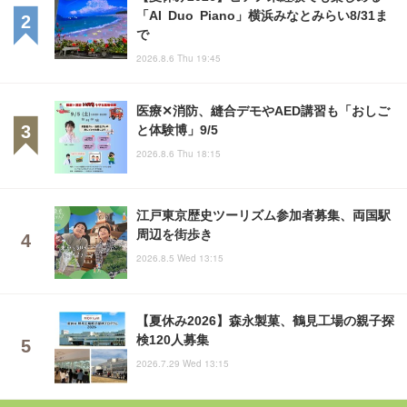
「AI Duo Piano」横浜みなとみらい8/31ま
で
2026.8.6 Thu 19:45
医療✕消防、縫合デモやAED講習も「おしご
と体験博」9/5
2026.8.6 Thu 18:15
江戸東京歴史ツーリズム参加者募集、両国駅
周辺を街歩き
2026.8.5 Wed 13:15
【夏休み2026】森永製菓、鶴見工場の親子探
検120人募集
2026.7.29 Wed 13:15