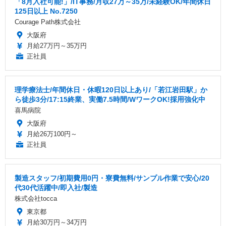
「8月入社可能!」/IT事務/月収27万～35万/未経験OK/年間休日
125日以上 No.7250
Courage Path株式会社
大阪府
月給27万円～35万円
正社員
理学療法士/年間休日・休暇120日以上あり/「若江岩田駅」か
ら徒歩3分/17:15終業、実働7.5時間/WワークOK!採用強化中
喜馬病院
大阪府
月給26万100円～
正社員
製造スタッフ/初期費用0円・寮費無料/サンプル作業で安心/20
代30代活躍中/即入社/製造
株式会社tocca
東京都
月給30万円～34万円