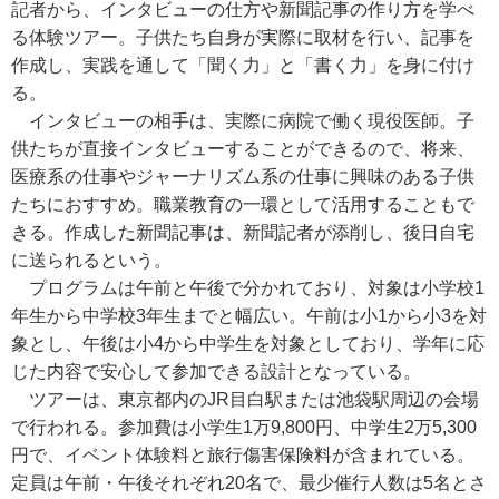
記者から、インタビューの仕方や新聞記事の作り方を学べ
る体験ツアー。子供たち自身が実際に取材を行い、記事を
作成し、実践を通して「聞く力」と「書く力」を身に付け
る。
インタビューの相手は、実際に病院で働く現役医師。子
供たちが直接インタビューすることができるので、将来、
医療系の仕事やジャーナリズム系の仕事に興味のある子供
たちにおすすめ。職業教育の一環として活用することもで
きる。作成した新聞記事は、新聞記者が添削し、後日自宅
に送られるという。
プログラムは午前と午後で分かれており、対象は小学校1
年生から中学校3年生までと幅広い。午前は小1から小3を対
象とし、午後は小4から中学生を対象としており、学年に応
じた内容で安心して参加できる設計となっている。
ツアーは、東京都内のJR目白駅または池袋駅周辺の会場
で行われる。参加費は小学生1万9,800円、中学生2万5,300
円で、イベント体験料と旅行傷害保険料が含まれている。
定員は午前・午後それぞれ20名で、最少催行人数は5名とさ