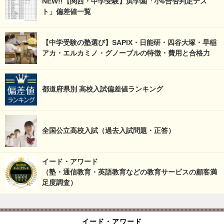
NEW!!【関西・中学受験】浜学園「小6合否判定テス
ト」偏差値一覧
【中学受験の塾選び】SAPIX・日能研・四谷大塚・早稲
アカ・エルカミノ・グノーブルの特徴・費用と合格力
都道府県別 高校入試偏差値ランキング
全国公立高校入試（過去入試問題・正答）
イード・アワード
（塾・通信教育・英語教育などの教育サービスの顧客満
足度調査）
イード・アワード