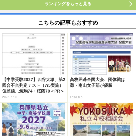
ランキングをもっと見る
こちらの記事もおすすめ
【中学受験2027】四谷大塚、第2
高校囲碁全国大会、団体戦は
回合不合判定テスト（7/5実施）
灘・南山女子部が優勝
偏差値…筑駒74・桜蔭70＜PR＞
2026.7.10
2026.8.5