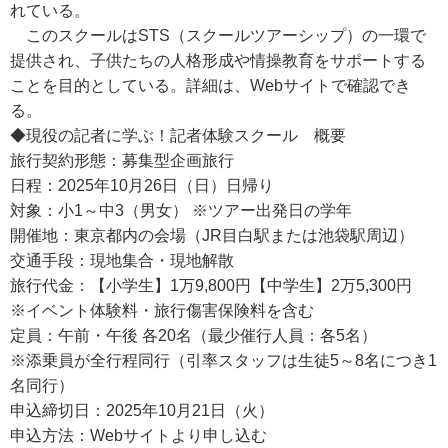
れている。
このスクールはSTS（スクールツアーシップ）の一環で
提供され、子供たちの人格形成や情操教育をサポートする
ことを目的としている。詳細は、Webサイトで確認でき
る。
◆現役の記者に学ぶ！記者体験スクール 概要
旅行契約形態：募集型企画旅行
日程：2025年10月26日（日）日帰り
対象：小1～中3（男女） ※ツアー出発日の学年
開催地：東京都内の会場（JR目白駅または池袋駅周辺）
交通手段：現地集合・現地解散
旅行代金：【小学生】1万9,800円【中学生】2万5,300円
※イベント体験料・旅行傷害保険料を含む
定員：午前・午後 各20名（最少催行人員：各5名）
※添乗員が全行程同行（引率スタッフは生徒5～8名につき1
名同行）
申込締切日：2025年10月21日（火）
申込方法：Webサイトより申し込む