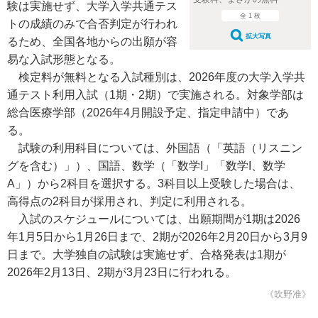
験は実施せず、大学入学共通テス
全 1 枚
トの成績のみで合否判定が行われ
拡大写真
るため、全国各地からの出願が容
易な入試形態となる。
検定料が無料となる入試種別は、2026年度の大学入学共
通テスト利用入試（1期・2期）で実施される。対象学部は
総合医療学部（2026年4月開設予定、指定申請中）であ
る。
試験の利用科目については、外国語（「英語（リスニン
グを含む）」）、国語、数学（「数学I」「数学I、数学
A」）から2科目を選択する。3科目以上受験した場合は、
高得点の2科目が採用され、判定に利用される。
入試のスケジュールについては、出願期間が1期は2026
年1月5日から1月26日まで、2期が2026年2月20日から3月9
日まで。大学独自の試験は実施せず、合格発表は1期が
2026年2月13日、2期が3月23日に行われる。
《吹野准》