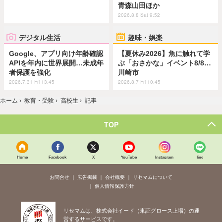
青森山田ほか
2026.8.8 Sat 9:52
デジタル生活
趣味・娯楽
Google、アプリ向け年齢確認
【夏休み2026】魚に触れて学
APIを年内に世界展開…未成年
ぶ「おさかな」イベント8/8…
者保護を強化
川崎市
2026.7.31 Fri 13:45
2026.8.7 Fri 10:45
ホーム
›
教育・受験
›
高校生
›
記事
TOP
Home
Facebook
X
YouTube
Instagram
line
お問合せ
広告掲載
会社概要
リセマムについて
個人情報保護方針
リセマムは、株式会社イード（東証グロース上場）の運
営するサービスです。