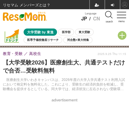
リセマム メンバーズ
Language
JP
/
CN
menu
search
大学受験 by 東進
医学部
東大受験
医専予備校徹底リサーチ
河合塾×東大特集
親子で考える大学選び
高校受験
中学受験
小学校受験
教育・受験
高校生
2025.9.25 Thu 11:15
共通テスト
夏休み
8月開催学校説明会・相談会
【大学受験2026】医療創生大、共通テストだけ
8月開催イベント・WS
全国公立高校 過去問
人気記事
で合否…受験料無料
自由研究教材（小学生向け）
自由研究教材（中学生向け）
ランキング
医療創生大学いわきキャンパスは、2026年度の大学入学共通テスト利用入試
において検定料を無料化した。これにより、受験生の経済的負担を軽減し、受
験機会を提供するとしている。同大学では、経済状況に左右されない受験環境
整備の施策として、この措置を講じたという。
advertisement