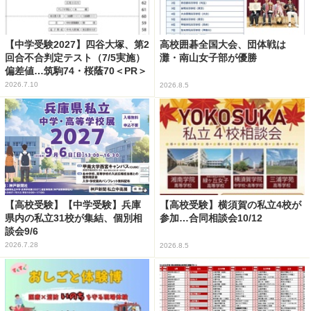
【中学受験2027】四谷大塚、第2
高校囲碁全国大会、団体戦は
回合不合判定テスト（7/5実施）
灘・南山女子部が優勝
偏差値…筑駒74・桜蔭70＜PR＞
2026.7.10
2026.8.5
【高校受験】【中学受験】兵庫
【高校受験】横須賀の私立4校が
県内の私立31校が集結、個別相
参加…合同相談会10/12
談会9/6
2026.7.28
2026.8.5