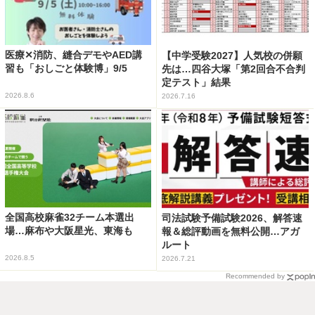
医療✕消防、縫合デモやAED講
【中学受験2027】人気校の併願
習も「おしごと体験博」9/5
先は…四谷大塚「第2回合不合判
定テスト」結果
2026.8.6
2026.7.16
全国高校麻雀32チーム本選出
司法試験予備試験2026、解答速
場…麻布や大阪星光、東海も
報＆総評動画を無料公開…アガ
ルート
2026.8.5
2026.7.21
Recommended by