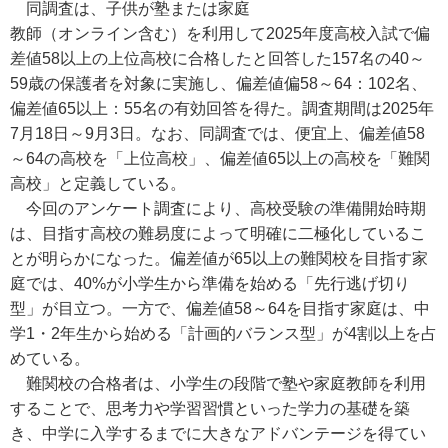
同調査は、子供が塾または家庭
教師（オンライン含む）を利用して2025年度高校入試で偏
差値58以上の上位高校に合格したと回答した157名の40～
59歳の保護者を対象に実施し、偏差値偏58～64：102名、
偏差値65以上：55名の有効回答を得た。調査期間は2025年
7月18日～9月3日。なお、同調査では、便宜上、偏差値58
～64の高校を「上位高校」、偏差値65以上の高校を「難関
高校」と定義している。
今回のアンケート調査により、高校受験の準備開始時期
は、目指す高校の難易度によって明確に二極化しているこ
とが明らかになった。偏差値が65以上の難関校を目指す家
庭では、40%が小学生から準備を始める「先行逃げ切り
型」が目立つ。一方で、偏差値58～64を目指す家庭は、中
学1・2年生から始める「計画的バランス型」が4割以上を占
めている。
難関校の合格者は、小学生の段階で塾や家庭教師を利用
することで、思考力や学習習慣といった学力の基礎を築
き、中学に入学するまでに大きなアドバンテージを得てい