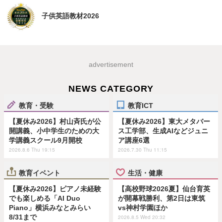
子供英語教材2026
advertisement
NEWS CATEGORY
教育・受験
教育ICT
【夏休み2026】村山斉氏が公
【夏休み2026】東大メタバー
開講義、小中学生のための大
ス工学部、生成AIなどジュニ
学講義スクール9月開校
ア講座6選
2026.8.6 Thu 19:15
2026.7.30 Thu 11:15
教育イベント
生活・健康
【夏休み2026】ピアノ未経験
【高校野球2026夏】仙台育英
でも楽しめる「AI Duo
が開幕戦勝利、第2日は東筑
Piano」横浜みなとみらい
vs神村学園ほか
8/31まで
2026.8.5 Wed 20:32