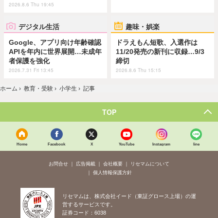
2026.8.6 Thu 19:45
デジタル生活
趣味・娯楽
Google、アプリ向け年齢確認
ドラえもん短歌、入選作は
APIを年内に世界展開…未成年
11/20発売の新刊に収録…9/3
者保護を強化
締切
2026.7.31 Fri 13:45
2026.8.6 Thu 15:15
ホーム
›
教育・受験
›
小学生
›
記事
TOP
Home
Facebook
X
YouTube
Instagram
line
お問合せ
広告掲載
会社概要
リセマムについて
個人情報保護方針
リセマムは、株式会社イード（東証グロース上場）の運
営するサービスです。
証券コード：6038