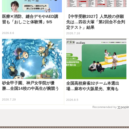
医療✕消防、縫合デモやAED講
【中学受験2027】人気校の併願
習も「おしごと体験博」9/5
先は…四谷大塚「第2回合不合判
定テスト」結果
2026.8.6
2026.7.16
砂金甲子園、神戸女学院が優
全国高校麻雀32チーム本選出
勝…全国14校の中高生が腕競う
場…麻布や大阪星光、東海も
2026.7.29
2026.8.5
Recommended by