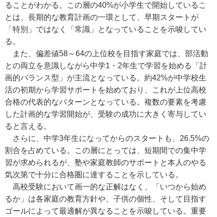
ることがわかる。この層の40%が小学生で開始しているこ
とは、長期的な教育計画の一環として、早期スタートが
「特別」ではなく「常識」となっていることを示唆してい
る。
また、偏差値58～64の上位校を目指す家庭では、部活動
との両立を意識しながら中学1・2年生で学習を始める「計
画的バランス型」が主流となっている。約42%が中学校生
活の初期から学習サポートを始めており、これが上位高校
合格の代表的なパターンとなっている。複数の要素を考慮
した計画的な学習開始が、受験の成功に大きく寄与してい
ると言える。
さらに、中学3年生になってからのスタートも、26.5%の
割合を占めている。この層にとっては、短期間での集中学
習が求められるが、塾や家庭教師のサポートと本人のやる
気次第で十分に合格圏に達することを示している。
高校受験において画一的な正解はなく、「いつから始め
るか」は各家庭の教育方針や、子供の個性、そして目指す
ゴールによって最適解が異なることを示唆している。重要