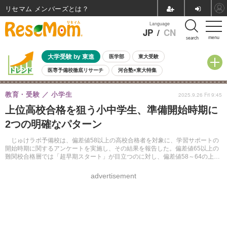
リセマム メンバーズ
Language
JP
/
CN
menu
search
大学受験 by 東進
医学部
東大受験
医専予備校徹底リサーチ
河合塾×東大特集
親子で考える大学選び
高校受験
中学受験
小学校受験
教育・受験
小学生
2025.9.26 Fri 9:45
共通テスト
夏休み
8月開催学校説明会・相談会
上位高校合格を狙う小中学生、準備開始時期に
8月開催イベント・WS
全国公立高校 過去問
人気記事
2つの明確なパターン
自由研究教材（小学生向け）
自由研究教材（中学生向け）
ランキング
じゅけラボ予備校は、偏差値58以上の高校合格者を対象に、学習サポートの
開始時期に関するアンケートを実施し、その結果を報告した。偏差値65以上の
難関校合格層では「超早期スタート」が目立つのに対し、偏差値58～64の上位
高校合格層では「中学からの計画的スタート」が主流であることが明らかにな
った。
advertisement