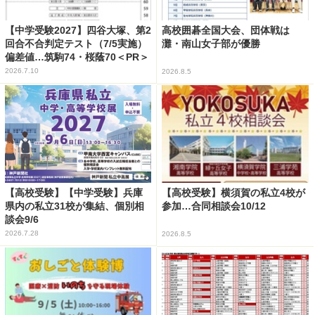
【中学受験2027】四谷大塚、第2
高校囲碁全国大会、団体戦は
回合不合判定テスト（7/5実施）
灘・南山女子部が優勝
偏差値…筑駒74・桜蔭70＜PR＞
2026.7.10
2026.8.5
【高校受験】【中学受験】兵庫
【高校受験】横須賀の私立4校が
県内の私立31校が集結、個別相
参加…合同相談会10/12
談会9/6
2026.7.28
2026.8.5