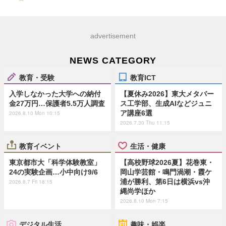
advertisement
NEWS CATEGORY
教育・受験
教育ICT
入学しなかった大学への納付
【夏休み2026】東大メタバー
金27万円…保護者5.5万人調査
ス工学部、生成AIなどジュニ
ア講座6選
2026.8.10 Mon 10:15
2026.7.30 Thu 11:15
教育イベント
生活・健康
東京都市大「科学体験教室」
【高校野球2026夏】花巻東・
24の実験企画…小中向け9/6
岡山学芸館・鳴門渦潮・霞ケ
浦が勝利、第6日は横浜vs沖
2026.8.7 Fri 18:15
縄尚学ほか
2026.8.10 Mon 7:15
デジタル生活
趣味・娯楽