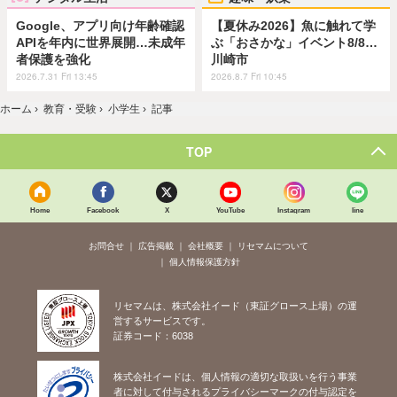
Google、アプリ向け年齢確認
【夏休み2026】魚に触れて学
APIを年内に世界展開…未成年
ぶ「おさかな」イベント8/8…
者保護を強化
川崎市
2026.7.31 Fri 13:45
2026.8.7 Fri 10:45
ホーム
›
教育・受験
›
小学生
›
記事
TOP
Home
Facebook
X
YouTube
Instagram
line
お問合せ
広告掲載
会社概要
リセマムについて
個人情報保護方針
リセマムは、株式会社イード（東証グロース上場）の運
営するサービスです。
証券コード：6038
株式会社イードは、個人情報の適切な取扱いを行う事業
者に対して付与されるプライバシーマークの付与認定を