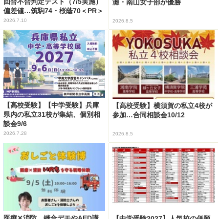
回合不合判定テスト（7/5実施）
灘・南山女子部が優勝
偏差値…筑駒74・桜蔭70＜PR＞
2026.7.10
2026.8.5
【高校受験】【中学受験】兵庫
【高校受験】横須賀の私立4校が
県内の私立31校が集結、個別相
参加…合同相談会10/12
談会9/6
2026.7.28
2026.8.5
医療✕消防、縫合デモやAED講
【中学受験2027】人気校の併願