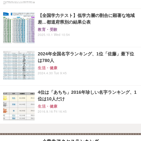
【全国学力テスト】低学力層の割合に顕著な地域
差…都道府県別の結果公表
教育・受験
2025.10.1 Wed 10:54
2024年全国名字ランキング、1位「佐藤」最下位
は780人
生活・健康
2024.4.30 Tue 9:45
4位は「あちち」2016年珍しい名字ランキング、1
位は10人だけ
生活・健康
2016.9.16 Fri 16:45
小学生アクセスランキング