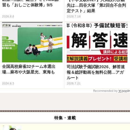
習も「おしごと体験博」9/5
先は…四谷大塚「第2回合不合判
定テスト」結果
2026.8.6
2026.7.16
全国高校麻雀32チーム本選出
司法試験予備試験2026、解答速
場…麻布や大阪星光、東海も
報＆総評動画を無料公開…アガ
ルート
2026.8.5
2026.7.21
Recommended by
特集・連載