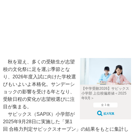
秋を迎え、多くの受験生が志望
校の文化祭に足を運ぶ季節とな
り、2026年度入試に向けた学校選
びもいよいよ本格化。サンデーシ
【中学受験2026】サピックス
ョックの影響を受ける年となり、
小学部 上位校偏差値＜2025
年9月＞
受験日程の変化が志望校選びに注
全 3 枚
目が集まる。
サピックス（SAPIX）小学部が
拡大写真
2025年9月28日に実施した「第1
回 合格力判定サピックスオープン」の結果をもとに集計し