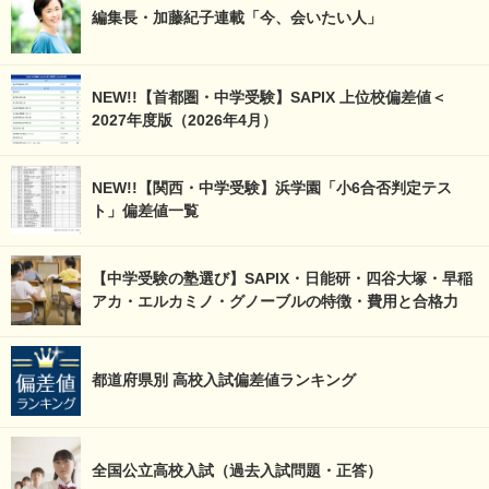
編集長・加藤紀子連載「今、会いたい人」
NEW!!【首都圏・中学受験】SAPIX 上位校偏差値＜
2027年度版（2026年4月）
NEW!!【関西・中学受験】浜学園「小6合否判定テス
ト」偏差値一覧
【中学受験の塾選び】SAPIX・日能研・四谷大塚・早稲
アカ・エルカミノ・グノーブルの特徴・費用と合格力
都道府県別 高校入試偏差値ランキング
全国公立高校入試（過去入試問題・正答）