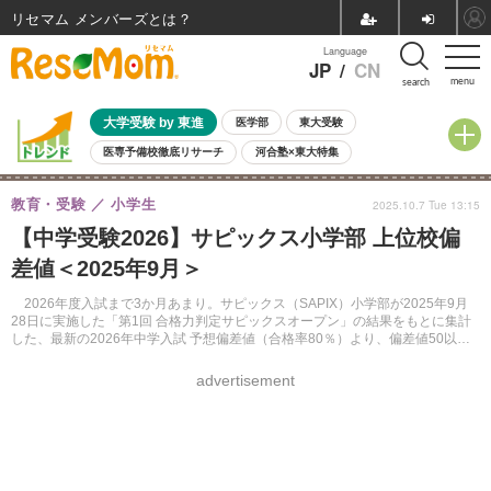
リセマム メンバーズ
Language
JP
/
CN
menu
search
大学受験 by 東進
医学部
東大受験
医専予備校徹底リサーチ
河合塾×東大特集
親子で考える大学選び
高校受験
中学受験
小学校受験
教育・受験
小学生
2025.10.7 Tue 13:15
共通テスト
夏休み
8月開催学校説明会・相談会
【中学受験2026】サピックス小学部 上位校偏
8月開催イベント・WS
全国公立高校 過去問
人気記事
差値＜2025年9月＞
自由研究教材（小学生向け）
自由研究教材（中学生向け）
ランキング
2026年度入試まで3か月あまり。サピックス（SAPIX）小学部が2025年9月
28日に実施した「第1回 合格力判定サピックスオープン」の結果をもとに集計
した、最新の2026年中学入試 予想偏差値（合格率80％）より、偏差値50以上
の学校名（男女別）・入試日・偏差値を紹介する。
advertisement