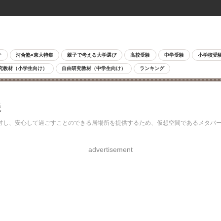
チ
河合塾×東大特集
親子で考える大学選び
高校受験
中学受験
小学校受
究教材（小学生向け）
自由研究教材（中学生向け）
ランキング
援
、安心して過ごすことのできる居場所を提供するため、仮想空間であるメタバース
advertisement