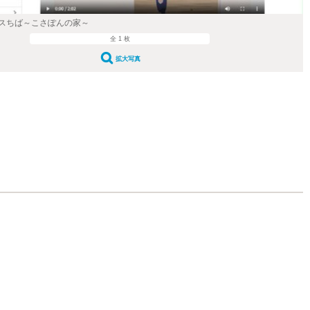
スちば～こさぽんの家～
全 1 枚
拡大写真