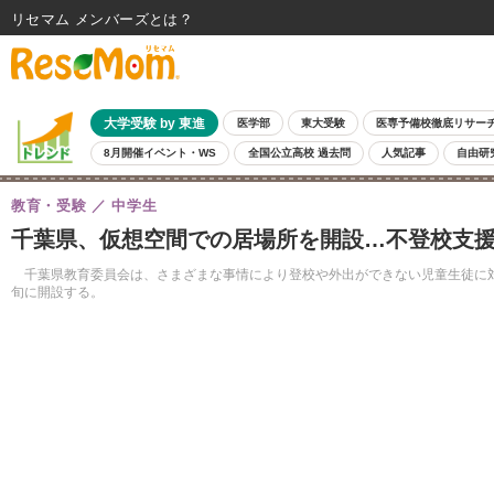
リセマム メンバーズ
大学受験 by 東進
医学部
東大受験
医専予備校徹底リサー
8月開催イベント・WS
全国公立高校 過去問
人気記事
自由研
教育・受験
中学生
千葉県、仮想空間での居場所を開設…不登校支
千葉県教育委員会は、さまざまな事情により登校や外出ができない児童生徒に対し
旬に開設する。