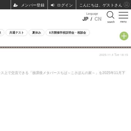
ログイン
こんにちは、ゲストさん
Language
JP
/
CN
menu
search
験
共通テスト
夏休み
8月開催学校説明会・相談会
2025.11.4 Tue 18:15
上で交流できる「放課後メタバースちば～こさぽんの家～」を2025年11月下