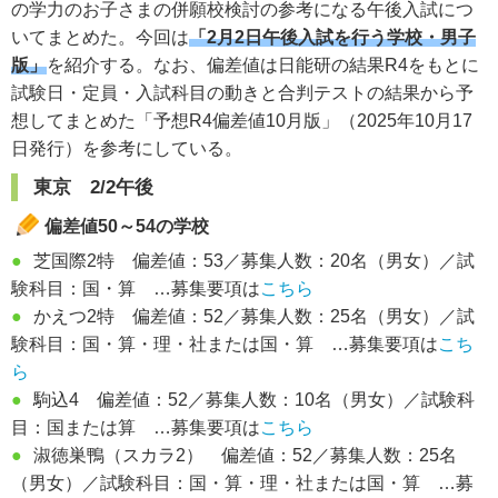
の学力のお子さまの併願校検討の参考になる午後入試につ
いてまとめた。今回は
「2月2日午後入試を行う学校・男子
版」
を紹介する。なお、偏差値は日能研の結果R4をもとに
試験日・定員・入試科目の動きと合判テストの結果から予
想してまとめた「予想R4偏差値10月版」（2025年10月17
日発行）を参考にしている。
東京 2/2午後
偏差値50～54の学校
●
芝国際2特 偏差値：53／募集人数：20名（男女）／試
験科目：国・算 …募集要項は
こちら
●
かえつ2特 偏差値：52／募集人数：25名（男女）／試
験科目：国・算・理・社または国・算 …募集要項は
こち
ら
●
駒込4 偏差値：52／募集人数：10名（男女）／試験科
目：国または算 …募集要項は
こちら
●
淑徳巣鴨（スカラ2） 偏差値：52／募集人数：25名
（男女）／試験科目：国・算・理・社または国・算 …募