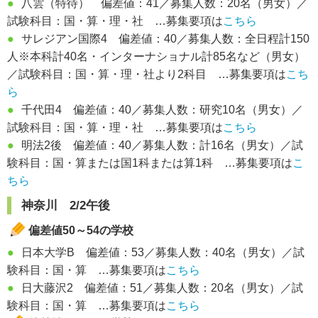
●
八雲（特待） 偏差値：41／募集人数：20名（男女）／
試験科目：国・算・理・社 …募集要項は
こちら
●
サレジアン国際4 偏差値：40／募集人数：全日程計150
人※本科計40名・インターナショナル計85名など（男女）
／試験科目：国・算・理・社より2科目 …募集要項は
こち
ら
●
千代田4 偏差値：40／募集人数：研究10名（男女）／
試験科目：国・算・理・社 …募集要項は
こちら
●
明法2後 偏差値：40／募集人数：計16名（男女）／試
験科目：国・算または国1科または算1科 …募集要項は
こ
ちら
神奈川 2/2午後
偏差値50～54の学校
●
日本大学B 偏差値：53／募集人数：40名（男女）／試
験科目：国・算 …募集要項は
こちら
●
日大藤沢2 偏差値：51／募集人数：20名（男女）／試
験科目：国・算 …募集要項は
こちら