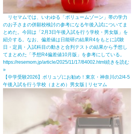
リセマムでは、いわゆる「ボリュームゾーン」帯の学力
のお子さまの併願校検討の参考になる午後入試についてま
とめた。今回は「2月3日午後入試を行う学校・男女版」を
紹介する。なお、偏差値は日能研の結果R4をもとに試験
日・定員・入試科目の動きと合判テストの結果から予想し
てまとめた「予想R4偏差値10月版」を参考にしている。
https://resemom.jp/article/2025/11/17/84002.html
続きを読む
»
【中学受験2026】ボリュゾにお勧め！東京・神奈川の2/4-5
午後入試を行う学校（まとめ）男女版 | リセマム