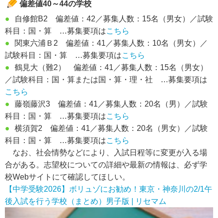
偏差値40～44の学校
●
自修館B2 偏差値：42／募集人数：15名（男女）／試験
科目：国・算 …募集要項は
こちら
●
関東六浦Ｂ2 偏差値：41／募集人数：10名（男女）／
試験科目：国・算 …募集要項は
こちら
●
鶴見大（難2） 偏差値：41／募集人数：15名（男女）
／試験科目：国・算または国・算・理・社 …募集要項は
こちら
●
藤嶺藤沢3 偏差値：41／募集人数：20名（男）／試験
科目：国・算 …募集要項は
こちら
●
横須賀2 偏差値：41／募集人数：20名（男女）／試験
科目：国・算 …募集要項は
こちら
なお、社会情勢などにより、入試日程等に変更が入る場
合がある。志望校についての詳細や最新の情報は、必ず学
校Webサイトにて確認してほしい。
【中学受験2026】ボリュゾにお勧め！東京・神奈川の2/1午
後入試を行う学校（まとめ）男子版 | リセマム