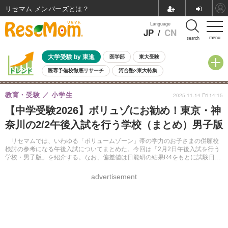
リセマム メンバーズ
Language
JP
/
CN
menu
search
大学受験 by 東進
医学部
東大受験
医専予備校徹底リサーチ
河合塾×東大特集
親子で考える大学選び
高校受験
中学受験
小学校受験
教育・受験
小学生
2025.11.14 Fri 14:15
共通テスト
夏休み
8月開催学校説明会・相談会
【中学受験2026】ボリュゾにお勧め！東京・神
8月開催イベント・WS
全国公立高校 過去問
人気記事
奈川の2/2午後入試を行う学校（まとめ）男子版
自由研究教材（小学生向け）
自由研究教材（中学生向け）
ランキング
リセマムでは、いわゆる「ボリュームゾーン」帯の学力のお子さまの併願校
検討の参考になる午後入試についてまとめた。今回は「2月2日午後入試を行う
学校・男子版」を紹介する。なお、偏差値は日能研の結果R4をもとに試験日・
定員・入試科目の動きと合判テストの結果から予想してまとめた「予想R4偏差
値10月版」を参考にしている。
advertisement