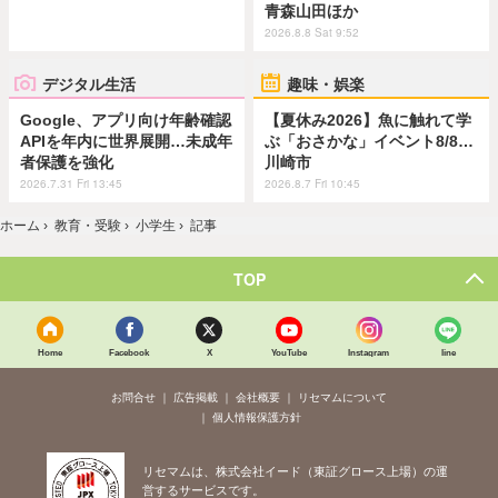
青森山田ほか
2026.8.8 Sat 9:52
デジタル生活
趣味・娯楽
Google、アプリ向け年齢確認
【夏休み2026】魚に触れて学
APIを年内に世界展開…未成年
ぶ「おさかな」イベント8/8…
者保護を強化
川崎市
2026.7.31 Fri 13:45
2026.8.7 Fri 10:45
ホーム
›
教育・受験
›
小学生
›
記事
TOP
Home
Facebook
X
YouTube
Instagram
line
お問合せ
広告掲載
会社概要
リセマムについて
個人情報保護方針
リセマムは、株式会社イード（東証グロース上場）の運
営するサービスです。