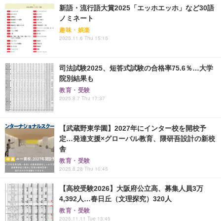
新語・流行語大賞2025「エッホエッホ」など30語
ノミネート
趣味・娯楽
2025.11.6 Thu 15:15
司法試験2025、短答式試験の合格率75.6％…大学
院別結果も
教育・受験
2025.8.7 Thu 17:37
【武蔵野東学園】2027年にインター校を開校予
定…発達支援×グローバル教育、隈研吾設計の新校
舎
教育・受験
2025.8.28 Thu 10:45
【高校受験2026】大阪府公立高、募集人員3万
4,392人…春日丘（文理探究）320人
教育・受験
2025.11.11 Tue 13:45