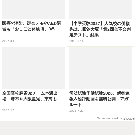
医療✕消防、縫合デモやAED講
【中学受験2027】人気校の併願
習も「おしごと体験博」9/5
先は…四谷大塚「第2回合不合判
定テスト」結果
2026.8.6
2026.7.16
全国高校麻雀32チーム本選出
司法試験予備試験2026、解答速
場…麻布や大阪星光、東海も
報＆総評動画を無料公開…アガ
ルート
2026.8.5
2026.7.21
Recommended by