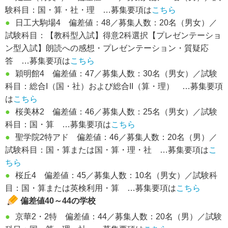
験科目：国・算・社・理 …募集要項は
こちら
●
日工大駒場4 偏差値：48／募集人数：20名（男女）／
試験科目：【教科型入試】得意2科選択【プレゼンテーショ
ン型入試】朗読への感想・プレゼンテーション・質疑応
答 …募集要項は
こちら
●
穎明館4 偏差値：47／募集人数：30名（男女）／試験
科目：総合I（国・社）および総合II（算・理） …募集要項
は
こちら
●
桜美林2 偏差値：46／募集人数：25名（男女）／試験
科目：国・算 …募集要項は
こちら
●
聖学院2特アド 偏差値：46／募集人数：20名（男）／
試験科目：国・算または国・算・理・社 …募集要項は
こ
ちら
●
桜丘4 偏差値：45／募集人数：10名（男女）／試験科
目：国・算または英検利用・算 …募集要項は
こちら
偏差値40～44の学校
●
京華2・2特 偏差値：44／募集人数：20名（男）／試験