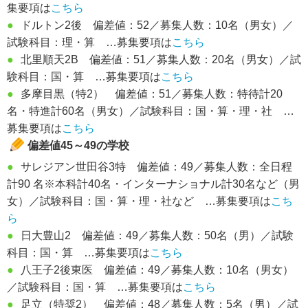
集要項は
こちら
●
ドルトン2後 偏差値：52／募集人数：10名（男女）／
試験科目：理・算 …募集要項は
こちら
●
北里順天2B 偏差値：51／募集人数：20名（男女）／試
験科目：国・算 …募集要項は
こちら
●
多摩目黒（特2） 偏差値：51／募集人数：特待計20
名・特進計60名（男女）／試験科目：国・算・理・社 …
募集要項は
こちら
偏差値45～49の学校
●
サレジアン世田谷3特 偏差値：49／募集人数：全日程
計90 名※本科計40名・インターナショナル計30名など（男
女）／試験科目：国・算・理・社など …募集要項は
こち
ら
●
日大豊山2 偏差値：49／募集人数：50名（男）／試験
科目：国・算 …募集要項は
こちら
●
八王子2後東医 偏差値：49／募集人数：10名（男女）
／試験科目：国・算 …募集要項は
こちら
●
足立（特奨2） 偏差値：48／募集人数：5名（男）／試