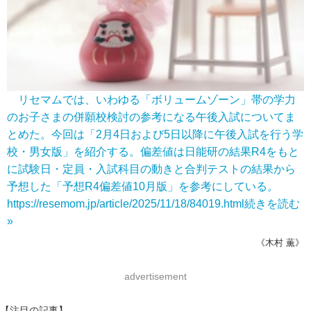
リセマムでは、いわゆる「ボリュームゾーン」帯の学力
のお子さまの併願校検討の参考になる午後入試についてま
とめた。今回は「2月4日および5日以降に午後入試を行う学
校・男女版」を紹介する。偏差値は日能研の結果R4をもと
に試験日・定員・入試科目の動きと合判テストの結果から
予想した「予想R4偏差値10月版」を参考にしている。
https://resemom.jp/article/2025/11/18/84019.html
続きを読む
»
《木村 薫》
advertisement
【注目の記事】