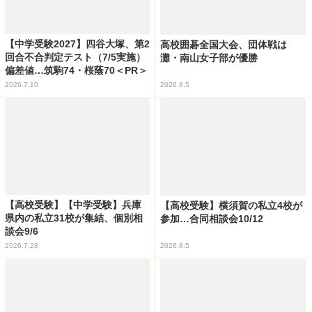
【中学受験2027】四谷大塚、第2
高校囲碁全国大会、団体戦は
回合不合判定テスト（7/5実施）
灘・南山女子部が優勝
偏差値…筑駒74・桜蔭70＜PR＞
2026.7.10
2026.8.5
【高校受験】【中学受験】兵庫
【高校受験】横須賀の私立4校が
県内の私立31校が集結、個別相
参加…合同相談会10/12
談会9/6
2026.7.28
2026.8.5