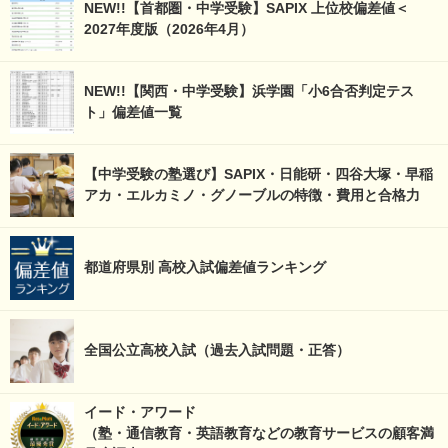
NEW!!【首都圏・中学受験】SAPIX 上位校偏差値＜
2027年度版（2026年4月）
NEW!!【関西・中学受験】浜学園「小6合否判定テス
ト」偏差値一覧
【中学受験の塾選び】SAPIX・日能研・四谷大塚・早稲
アカ・エルカミノ・グノーブルの特徴・費用と合格力
都道府県別 高校入試偏差値ランキング
全国公立高校入試（過去入試問題・正答）
イード・アワード
（塾・通信教育・英語教育などの教育サービスの顧客満