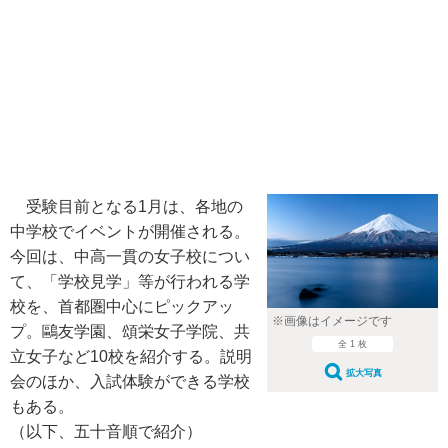
受験目前となる1月は、各地の
中学校でイベントが開催される。
今回は、中高一貫の女子校につい
て、「学校見学」等が行われる学
校を、首都圏中心にピックアッ
※画像はイメージです
プ。鷗友学園、頌栄女子学院、共
全 1 枚
立女子など10校を紹介する。説明
拡大写真
会のほか、入試体験ができる学校
もある。
（以下、五十音順で紹介）