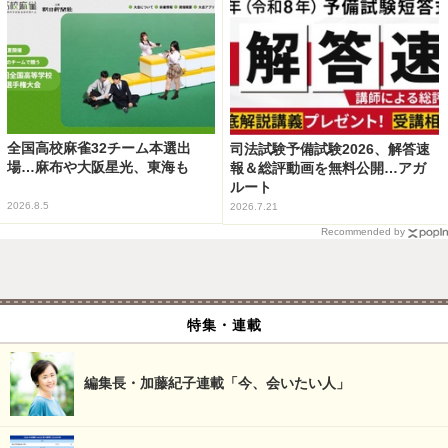
全国高校麻雀32チーム本選出
司法試験予備試験2026、解答速
場…麻布や大阪星光、東海も
報＆総評動画を無料公開…アガ
ルート
2026.8.5
2026.7.21
Recommended by
特集・連載
編集長・加藤紀子連載「今、会いたい人」