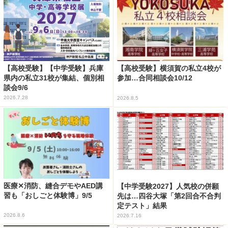
【高校受験】【中学受験】兵庫
【高校受験】横須賀の私立4校が
県内の私立31校が集結、個別相
参加…合同相談会10/12
談会9/6
2026.7.28
2026.8.5
医療✕消防、縫合デモやAED講
【中学受験2027】人気校の併願
習も「おしごと体験博」9/5
先は…四谷大塚「第2回合不合判
定テスト」結果
2026.8.6
2026.7.16