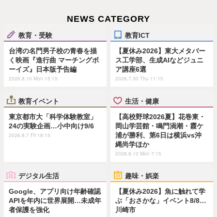
NEWS CATEGORY
教育・受験
教育ICT
台湾の名門男子校の青春を描
【夏休み2026】東大メタバー
く映画『進行曲 マーチングボ
ス工学部、生成AIなどジュニ
ーイズ』日本版予告編
ア講座6選
2026.8.10 Mon 15:15
2026.7.30 Thu 11:15
教育イベント
生活・健康
東京都市大「科学体験教室」
【高校野球2026夏】花巻東・
24の実験企画…小中向け9/6
岡山学芸館・鳴門渦潮・霞ケ
浦が勝利、第6日は横浜vs沖
2026.8.7 Fri 18:15
縄尚学ほか
2026.8.10 Mon 7:15
デジタル生活
趣味・娯楽
Google、アプリ向け年齢確認
【夏休み2026】魚に触れて学
APIを年内に世界展開…未成年
ぶ「おさかな」イベント8/8…
者保護を強化
川崎市