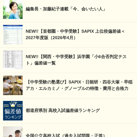
編集長・加藤紀子連載「今、会いたい人」
NEW!!【首都圏・中学受験】SAPIX 上位校偏差値＜
2027年度版（2026年4月）
NEW!!【関西・中学受験】浜学園「小6合否判定テス
ト」偏差値一覧
【中学受験の塾選び】SAPIX・日能研・四谷大塚・早稲
アカ・エルカミノ・グノーブルの特徴・費用と合格力
都道府県別 高校入試偏差値ランキング
全国公立高校入試（過去入試問題・正答）