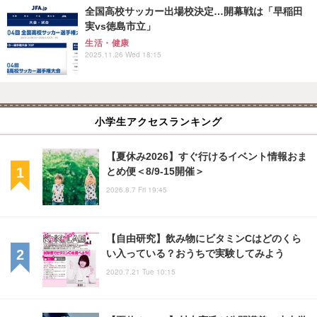
全国高校サッカー出場校決定…開幕戦は「早稲田
実vs徳島市立」
生活・健康
2025.11.26 Wed 18:15
小学生アクセスランキング
【夏休み2026】すぐ行けるイベント情報おま
とめ便＜8/9-15開催＞
2026.8.7 Fri 19:45
【自由研究】飲み物にビタミンCはどのくら
い入っている？おうちで実験してみよう
2020.7.21 Tue 10:15