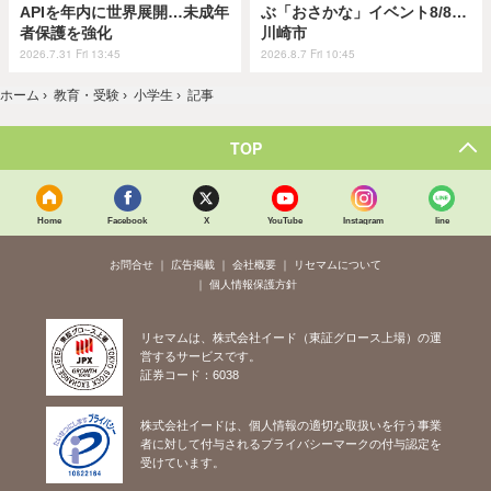
APIを年内に世界展開…未成年
ぶ「おさかな」イベント8/8…
者保護を強化
川崎市
2026.7.31 Fri 13:45
2026.8.7 Fri 10:45
ホーム
›
教育・受験
›
小学生
›
記事
TOP
Home
Facebook
X
YouTube
Instagram
line
お問合せ
広告掲載
会社概要
リセマムについて
個人情報保護方針
リセマムは、株式会社イード（東証グロース上場）の運
営するサービスです。
証券コード：6038
株式会社イードは、個人情報の適切な取扱いを行う事業
者に対して付与されるプライバシーマークの付与認定を
受けています。