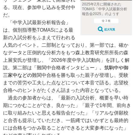
2025年2月に開催された
る。現在、参加申し込みを受付中
TOMAS「中学入試最新分析
報告会2025」のようす
だ。
全 3 枚
「中学入試最新分析報告会」
は、個別指導塾TOMASによる最
拡大写真
新の入試分析をふまえて行われる
人気のイベント。二部制となっており、第一部では、確か
なデータと圧倒的な分析力をもつ森上教育研究所所長の森
上展安氏が登壇し、「2026年度中学入試動向」を詳しく解
説。第二部は「難関中合格者インタビュー」。
筑駒中や御
三家中などの
難関中合格を勝ち取った親子が登壇し、受験
までの苦労や工夫した点などについて本音で語る。志望校
合格へのヒントがたくさん詰まった内容となっている。
過去の参加者からは、「最新の入試分析、概要を早い時
期につかむことができ、良かった」「親子で1年間、前向き
に取り組みたいと思える報告会だった」「リアルな併願校
と合否も提示していただき、一筋縄ではいかずとも最終的
には合格をつかみ取ることができると大変参考になった」