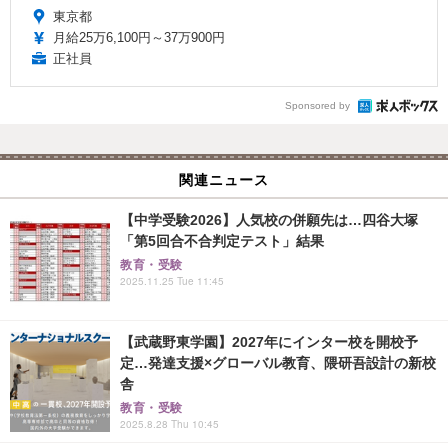
東京都
月給25万6,100円～37万900円
正社員
Sponsored by
関連ニュース
【中学受験2026】人気校の併願先は…四谷大塚
「第5回合不合判定テスト」結果
教育・受験
2025.11.25 Tue 11:45
【武蔵野東学園】2027年にインター校を開校予
定…発達支援×グローバル教育、隈研吾設計の新校
舎
教育・受験
2025.8.28 Thu 10:45