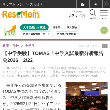
リセマム メンバーズ
Language
JP
/
CN
menu
search
大学受験 by 東進
医学部
東大受験
医専予備校徹底リサーチ
河合塾×東大特集
親子で考える大学選び
高校受験
中学受験
小学校受験
教育・受験
小学生
2026.1.13 Tue 9:15
PR
共通テスト
夏休み
8月開催学校説明会・相談会
【中学受験】TOMAS「中学入試最新分析報告
8月開催イベント・WS
全国公立高校 過去問
人気記事
会2026」2/22
自由研究教材（小学生向け）
自由研究教材（中学生向け）
ランキング
2026年2月22日、TOMAS主催「中学入試最新分析報告会2026」がハイアッ
トリージェンシー東京で開催される。最新の入試情報や、合格者の秘話などを
紹介する。参加無料。事前申込制。先着順。申込期限は2月16日午後3時。
毎年多くの参加者を集めている
TOMAS主催の年に1度のガイダン
ス「中学入試最新分析報告会」
が、2026年2月22日にハイアット
リージェンシー東京にて開催され