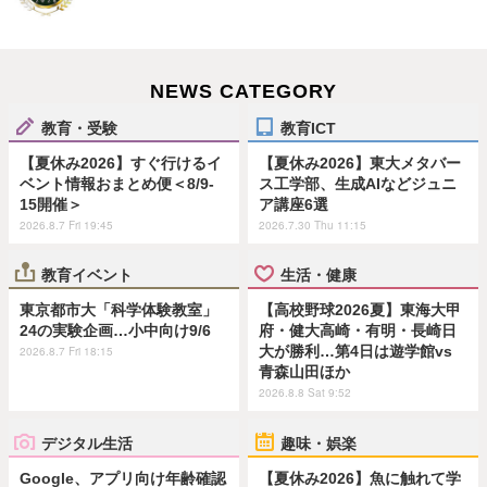
NEWS CATEGORY
教育・受験
教育ICT
【夏休み2026】すぐ行けるイ
【夏休み2026】東大メタバー
ベント情報おまとめ便＜8/9-
ス工学部、生成AIなどジュニ
15開催＞
ア講座6選
2026.8.7 Fri 19:45
2026.7.30 Thu 11:15
教育イベント
生活・健康
東京都市大「科学体験教室」
【高校野球2026夏】東海大甲
24の実験企画…小中向け9/6
府・健大高崎・有明・長崎日
大が勝利…第4日は遊学館vs
2026.8.7 Fri 18:15
青森山田ほか
2026.8.8 Sat 9:52
デジタル生活
趣味・娯楽
Google、アプリ向け年齢確認
【夏休み2026】魚に触れて学