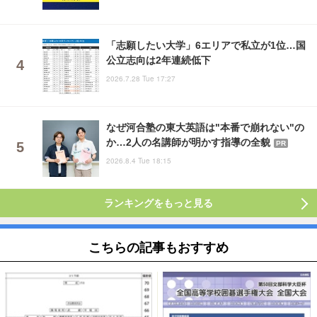
「志願したい大学」6エリアで私立が1位…国
公立志向は2年連続低下
2026.7.28 Tue 17:27
なぜ河合塾の東大英語は"本番で崩れない"の
か…2人の名講師が明かす指導の全貌
PR
2026.8.4 Tue 18:15
ランキングをもっと見る
こちらの記事もおすすめ