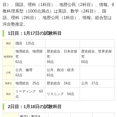
目）、国語、理科（1科目）、地歴公民（2科目）、情報。6
教科理系型（1000点満点）は英語、数学（2科目）、国
語、理科（2科目）、地歴公民（1科目）、情報。総合型は
河合塾推定。
1日目：1月17日の試験科目
国語 115点
国語
地理総合、地理探
歴史総合、日本史探
歴史総合、世界史探
究
究
究
地理歴史
62点
59点
60点
公共、倫理
公共、政治・経済
公民
62点
63点
地理総合 25点
歴史総合 24点
公共 27点
地歴公
リーディング 63
リスニング 54点
英語
点
2日目：1月18日の試験科目
数学I・数学A