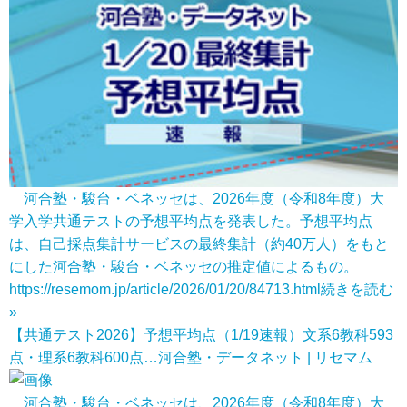
河合塾・駿台・ベネッセは、2026年度（令和8年度）大
学入学共通テストの予想平均点を発表した。予想平均点
は、自己採点集計サービスの最終集計（約40万人）をもと
にした河合塾・駿台・ベネッセの推定値によるもの。
https://resemom.jp/article/2026/01/20/84713.html
続きを読む
»
【共通テスト2026】予想平均点（1/19速報）文系6教科593
点・理系6教科600点…河合塾・データネット | リセマム
河合塾・駿台・ベネッセは、2026年度（令和8年度）大