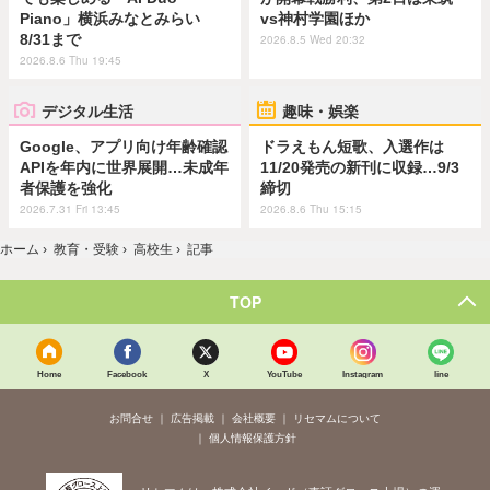
Piano」横浜みなとみらい
vs神村学園ほか
8/31まで
2026.8.5 Wed 20:32
2026.8.6 Thu 19:45
デジタル生活
趣味・娯楽
Google、アプリ向け年齢確認
ドラえもん短歌、入選作は
APIを年内に世界展開…未成年
11/20発売の新刊に収録…9/3
者保護を強化
締切
2026.7.31 Fri 13:45
2026.8.6 Thu 15:15
ホーム
›
教育・受験
›
高校生
›
記事
TOP
Home
Facebook
X
YouTube
Instagram
line
お問合せ
広告掲載
会社概要
リセマムについて
個人情報保護方針