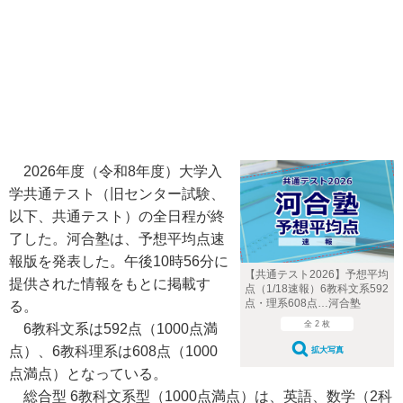
2026年度（令和8年度）大学入
学共通テスト（旧センター試験、
以下、共通テスト）の全日程が終
了した。河合塾は、予想平均点速
報版を発表した。午後10時56分に
【共通テスト2026】予想平均
提供された情報をもとに掲載す
点（1/18速報）6教科文系592
点・理系608点…河合塾
る。
全 2 枚
6教科文系は592点（1000点満
点）、6教科理系は608点（1000
拡大写真
点満点）となっている。
総合型 6教科文系型（1000点満点）は、英語、数学（2科