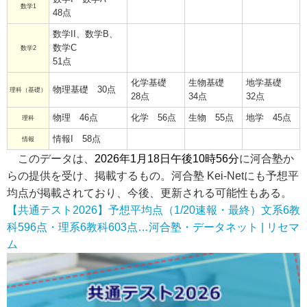
数学1
48点
数学II、数学B、
数学C
数学2
51点
化学基礎
生物基礎
地学基礎
物理基礎 30点
理科（基礎）
28点
34点
32点
物理 46点
化学 56点
生物 55点
地学 45点
理科
情報I 58点
情報
このデータは、
2026年1月18日午後10時56分
に河合塾か
らの提供を受け、掲載するもの。河合塾 Kei-Netにも予想平
均点が掲載されており、今後、更新される可能性もある。
【共通テスト2026】予想平均点（1/20速報・最終）文系6教
科596点・理系6教科603点…河合塾・データネット | リセマ
ム