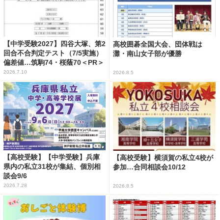
【中学受験2027】四谷大塚、第2
高校囲碁全国大会、団体戦は
回合不合判定テスト（7/5実施）
灘・南山女子部が優勝
偏差値…筑駒74・桜蔭70＜PR＞
2026.7.10
2026.8.5
【高校受験】【中学受験】兵庫
【高校受験】横須賀の私立4校が
県内の私立31校が集結、個別相
参加…合同相談会10/12
談会9/6
2026.7.28
2026.8.5