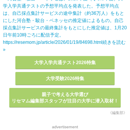
学入学共通テストの予想平均点を発表した。予想平均点
は、自己採点集計サービスの途中集計（約36万人）をもと
にした河合塾・駿台・ベネッセの推定値によるもの。自己
採点集計サービスの最終集計をもとにした推定値は、1月20
日午前10時ごろに配信予定。
https://resemom.jp/article/2026/01/19/84698.html
続きを読む
»
大学入学共通テスト2026特集
大学受験2026特集
親子で考える大学選び
リセマム編集部スタッフが注目の大学に潜入取材！
《編集部》
advertisement