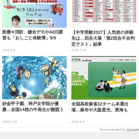
医療✕消防、縫合デモやAED講
【中学受験2027】人気校の併願
習も「おしごと体験博」9/5
先は…四谷大塚「第2回合不合判
定テスト」結果
2026.8.6
2026.7.16
砂金甲子園、神戸女学院が優
全国高校麻雀32チーム本選出
勝…全国14校の中高生が腕競う
場…麻布や大阪星光、東海も
2026.7.29
2026.8.5
Recommended by