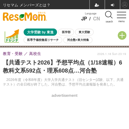
リセマム メンバーズ
Language
JP
/
CN
menu
search
大学受験 by 東進
医学部
東大受験
医専予備校徹底リサーチ
河合塾×東大特集
親子で考える大学選び
高校受験
中学受験
小学校受験
教育・受験
高校生
2026.1.18 Sun 23:19
共通テスト
夏休み
8月開催学校説明会・相談会
【共通テスト2026】予想平均点（1/18速報）6
8月開催イベント・WS
全国公立高校 過去問
人気記事
教科文系592点・理系608点…河合塾
自由研究教材（小学生向け）
自由研究教材（中学生向け）
ランキング
2026年度（令和8年度）大学入学共通テスト（旧センター試験、以下、共通
テスト）の全日程が終了した。河合塾は、予想平均点速報版を発表した。
advertisement