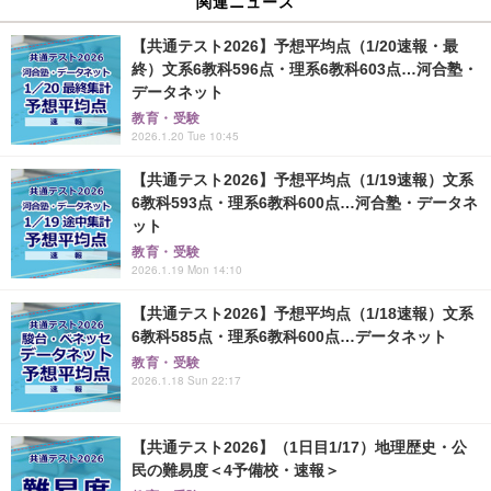
関連ニュース
【共通テスト2026】予想平均点（1/20速報・最
終）文系6教科596点・理系6教科603点…河合塾・
データネット
教育・受験
2026.1.20 Tue 10:45
【共通テスト2026】予想平均点（1/19速報）文系
6教科593点・理系6教科600点…河合塾・データネ
ット
教育・受験
2026.1.19 Mon 14:10
【共通テスト2026】予想平均点（1/18速報）文系
6教科585点・理系6教科600点…データネット
教育・受験
2026.1.18 Sun 22:17
【共通テスト2026】（1日目1/17）地理歴史・公
民の難易度＜4予備校・速報＞