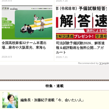
2026.8.6
2026.7.16
全国高校麻雀32チーム本選出
司法試験予備試験2026、解答速
場…麻布や大阪星光、東海も
報＆総評動画を無料公開…アガ
ルート
2026.8.5
2026.7.21
Recommended by
特集・連載
編集長・加藤紀子連載「今、会いたい人」