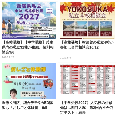
【高校受験】【中学受験】兵庫
【高校受験】横須賀の私立4校が
県内の私立31校が集結、個別相
参加…合同相談会10/12
談会9/6
2026.7.28
2026.8.5
医療✕消防、縫合デモやAED講
【中学受験2027】人気校の併願
習も「おしごと体験博」9/5
先は…四谷大塚「第2回合不合判
定テスト」結果