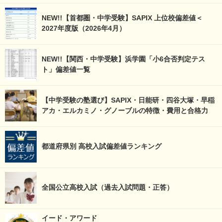
NEW!!【首都圏・中学受験】SAPIX 上位校偏差値＜
2027年度版（2026年4月）
NEW!!【関西・中学受験】浜学園「小6合否判定テス
ト」偏差値一覧
【中学受験の塾選び】SAPIX・日能研・四谷大塚・早稲
アカ・エルカミノ・グノーブルの特徴・費用と合格力
都道府県別 高校入試偏差値ランキング
全国公立高校入試（過去入試問題・正答）
イード・アワード