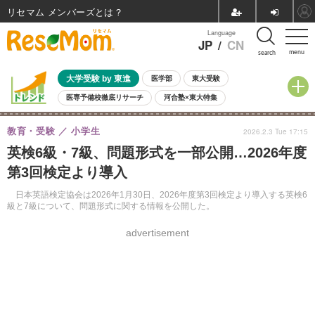
リセマム メンバーズ
Language
JP
/
CN
menu
search
大学受験 by 東進
医学部
東大受験
医専予備校徹底リサーチ
河合塾×東大特集
親子で考える大学選び
高校受験
中学受験
小学校受験
教育・受験
小学生
2026.2.3 Tue 17:15
共通テスト
夏休み
8月開催学校説明会・相談会
英検6級・7級、問題形式を一部公開…2026年度
8月開催イベント・WS
全国公立高校 過去問
人気記事
第3回検定より導入
自由研究教材（小学生向け）
自由研究教材（中学生向け）
ランキング
日本英語検定協会は2026年1月30日、2026年度第3回検定より導入する英検6
級と7級について、問題形式に関する情報を公開した。
advertisement