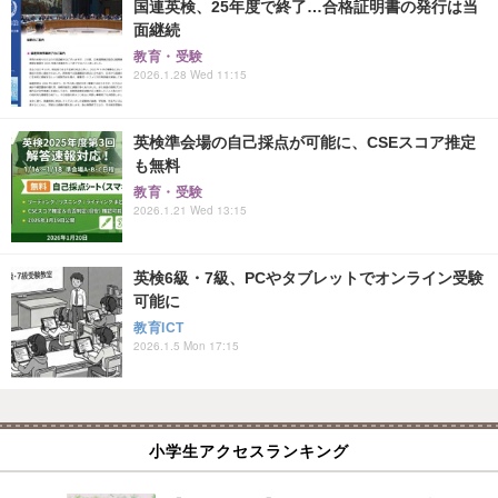
国連英検、25年度で終了…合格証明書の発行は当
面継続
教育・受験
2026.1.28 Wed 11:15
英検準会場の自己採点が可能に、CSEスコア推定
も無料
教育・受験
2026.1.21 Wed 13:15
英検6級・7級、PCやタブレットでオンライン受験
可能に
教育ICT
2026.1.5 Mon 17:15
小学生アクセスランキング