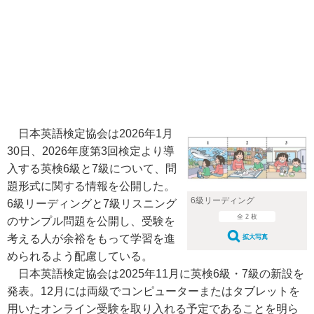
日本英語検定協会は2026年1月
30日、2026年度第3回検定より導
入する英検6級と7級について、問
題形式に関する情報を公開した。
6級リーディング
6級リーディングと7級リスニング
全 2 枚
のサンプル問題を公開し、受験を
考える人が余裕をもって学習を進
拡大写真
められるよう配慮している。
日本英語検定協会は2025年11月に英検6級・7級の新設を
発表。12月には両級でコンピューターまたはタブレットを
用いたオンライン受験を取り入れる予定であることを明ら