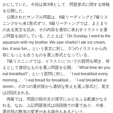
かにしていた。今回は第3弾として、問題形式に関する情報
を公開した。
公開されたサンプル問題は、6級リーディングと7級リス
ニングから各1形式ずつ。6級リーディングでは、まとまり
のある英文を読み、その内容を適切に表わすイラストを選
ぶ問題を紹介している。たとえば「On Sunday, I went to the
aquarium with my brother. We saw sharks! I ate ice cream,
too. It was fun.」という英文に対し、3つのイラストから内
容にもっとも合うものを選ぶ形式となっている。
7級リスニングでは、イラストについての質問を聞き、答
えとして適切なものを選ぶ問題を公開。「What time do you
eat breakfast?」という質問に対し、「I eat breakfast every
morning.」「I eat bread for breakfast.」「I eat breakfast at
seven.」の3つの選択肢から適切な答えを選ぶ形式だ。英文
は2回読まれる。
両級では、問題の指示文の漢字にルビをふる配慮がなさ
れる。なお、上記問題形式は現段階での案であり、今後、
選択肢の数等の変更がある場合もあるという。