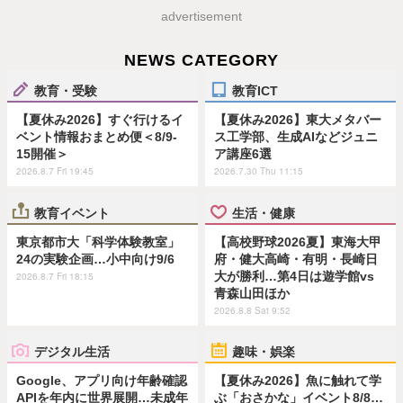
advertisement
NEWS CATEGORY
教育・受験
教育ICT
【夏休み2026】すぐ行けるイ
【夏休み2026】東大メタバー
ベント情報おまとめ便＜8/9-
ス工学部、生成AIなどジュニ
15開催＞
ア講座6選
2026.8.7 Fri 19:45
2026.7.30 Thu 11:15
教育イベント
生活・健康
東京都市大「科学体験教室」
【高校野球2026夏】東海大甲
24の実験企画…小中向け9/6
府・健大高崎・有明・長崎日
大が勝利…第4日は遊学館vs
2026.8.7 Fri 18:15
青森山田ほか
2026.8.8 Sat 9:52
デジタル生活
趣味・娯楽
Google、アプリ向け年齢確認
【夏休み2026】魚に触れて学
APIを年内に世界展開…未成年
ぶ「おさかな」イベント8/8…