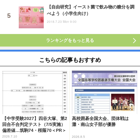
【自由研究】イースト菌で飲み物の糖分を調
べよう（小学生向け）
2018.7.23 Mon 9:00
ランキングをもっと見る
こちらの記事もおすすめ
【中学受験2027】四谷大塚、第2
高校囲碁全国大会、団体戦は
回合不合判定テスト（7/5実施）
灘・南山女子部が優勝
偏差値…筑駒74・桜蔭70＜PR＞
2026.7.10
2026.8.5