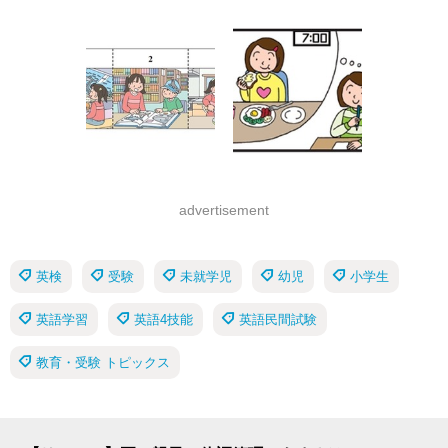
advertisement
英検
受験
未就学児
幼児
小学生
英語学習
英語4技能
英語民間試験
教育・受験 トピックス