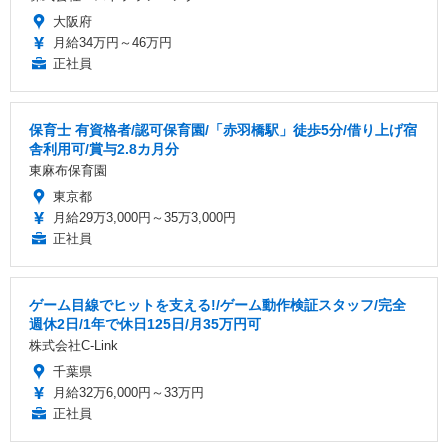
大阪府
月給34万円～46万円
正社員
保育士 有資格者/認可保育園/「赤羽橋駅」徒歩5分/借り上げ宿
舎利用可/賞与2.8カ月分
東麻布保育園
東京都
月給29万3,000円～35万3,000円
正社員
ゲーム目線でヒットを支える!/ゲーム動作検証スタッフ/完全
週休2日/1年で休日125日/月35万円可
株式会社C-Link
千葉県
月給32万6,000円～33万円
正社員