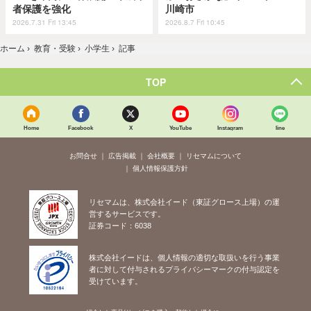
者保護を強化
川崎市
2026.7.31 Fri 13:45
2026.8.7 Fri 10:45
ホーム
›
教育・受験
›
小学生
›
記事
TOP
Home
Facebook
X
YouTube
Instagram
line
お問合せ
広告掲載
会社概要
リセマムについて
個人情報保護方針
リセマムは、株式会社イード（東証グロース上場）の運
営するサービスです。
証券コード：6038
株式会社イードは、個人情報の適切な取扱いを行う事業
者に対して付与されるプライバシーマークの付与認定を
受けています。