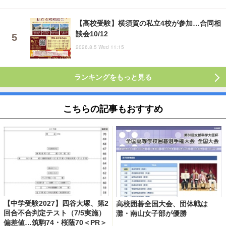
【高校受験】横須賀の私立4校が参加…合同相
談会10/12
2026.8.5 Wed 11:15
ランキングをもっと見る
こちらの記事もおすすめ
【中学受験2027】四谷大塚、第2
高校囲碁全国大会、団体戦は
回合不合判定テスト（7/5実施）
灘・南山女子部が優勝
偏差値…筑駒74・桜蔭70＜PR＞