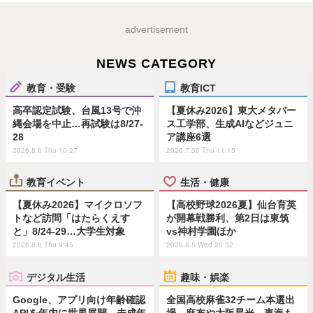
advertisement
NEWS CATEGORY
教育・受験
教育ICT
高卒認定試験、台風13号で沖
【夏休み2026】東大メタバー
縄会場を中止…再試験は8/27-
ス工学部、生成AIなどジュニ
28
ア講座6選
2026.8.6 Thu 10:27
2026.7.30 Thu 11:15
教育イベント
生活・健康
【夏休み2026】マイクロソフ
【高校野球2026夏】仙台育英
トなど訪問「はたらくえす
が開幕戦勝利、第2日は東筑
と」8/24-29…大学生対象
vs神村学園ほか
2026.8.6 Thu 9:45
2026.8.5 Wed 20:32
デジタル生活
趣味・娯楽
Google、アプリ向け年齢確認
全国高校麻雀32チーム本選出
APIを年内に世界展開…未成年
場…麻布や大阪星光、東海も