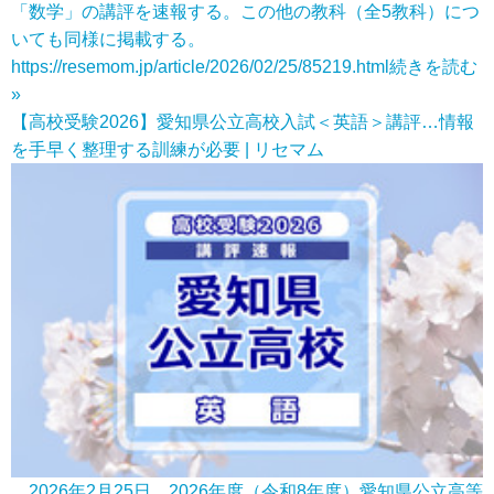
「数学」の講評を速報する。この他の教科（全5教科）につ
いても同様に掲載する。
https://resemom.jp/article/2026/02/25/85219.html
続きを読む
»
【高校受験2026】愛知県公立高校入試＜英語＞講評…情報
を手早く整理する訓練が必要 | リセマム
2026年2月25日、2026年度（令和8年度）愛知県公立高等