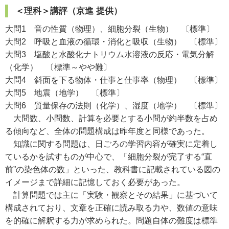
＜理科＞講評（京進 提供）
大問1 音の性質（物理）、細胞分裂（生物） 〔標準〕
大問2 呼吸と血液の循環・消化と吸収（生物） 〔標準〕
大問3 塩酸と水酸化ナトリウム水溶液の反応・電気分解
（化学） 〔標準～やや難〕
大問4 斜面を下る物体・仕事と仕事率（物理） 〔標準〕
大問5 地震（地学） 〔標準〕
大問6 質量保存の法則（化学）、湿度（地学） 〔標準〕
大問数、小問数、計算を必要とする小問が約半数を占め
る傾向など、全体の問題構成は昨年度と同様であった。
知識に関する問題は、日ごろの学習内容が確実に定着し
ているかを試すものが中心で、「細胞分裂が完了する“直
前”の染色体の数」といった、教科書に記載されている図の
イメージまで詳細に記憶しておく必要があった。
計算問題では主に「実験・観察とその結果」に基づいて
構成されており、文章を正確に読み取る力や、数値の意味
を的確に解釈する力が求められた。問題自体の難度は標準