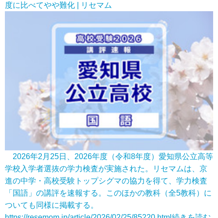
度に比べてやや難化 | リセマム
2026年2月25日、2026年度（令和8年度）愛知県公立高等
学校入学者選抜の学力検査が実施された。リセマムは、京
進の中学・高校受験トップシグマの協力を得て、学力検査
「国語」の講評を速報する。このほかの教科（全5教科）に
ついても同様に掲載する。
https://resemom.jp/article/2026/02/25/85220.html
続きを読む