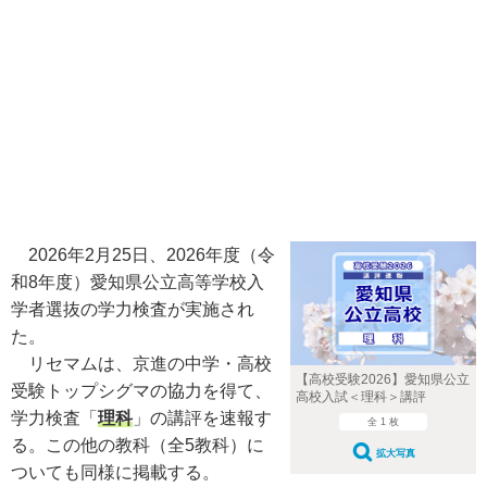
2026年2月25日、2026年度（令
和8年度）愛知県公立高等学校入
学者選抜の学力検査が実施され
た。
リセマムは、京進の中学・高校
【高校受験2026】愛知県公立
受験トップシグマの協力を得て、
高校入試＜理科＞講評
学力検査「
理科
」の講評を速報す
全 1 枚
る。この他の教科（全5教科）に
拡大写真
ついても同様に掲載する。