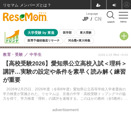
リセマム メンバーズ
Language
JP
/
CN
menu
search
大学受験 by 東進
医学部
東大受験
医専予備校徹底リサーチ
河合塾×東大特集
親子で考える大学選び
高校受験
中学受験
小学校受験
教育・受験
中学生
2026.2.25 Wed 19:24
共通テスト
夏休み
8月開催学校説明会・相談会
【高校受験2026】愛知県公立高校入試＜理科＞
8月開催イベント・WS
全国公立高校 過去問
人気記事
講評…実験の設定や条件を素早く読み解く練習
自由研究教材（小学生向け）
自由研究教材（中学生向け）
ランキング
が重要
2026年2月25日、2026年度（令和8年度）愛知県公立高等学校入学者選抜の
学力検査が実施された。リセマムは、京進の中学・高校受験トップシグマの協
力を得て、学力検査「理科」の講評を速報する。このほかの教科（全5教科）に
ついても同様に掲載する。
advertisement