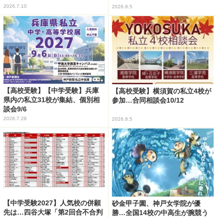
2026.7.10
2026.8.5
【高校受験】【中学受験】兵庫
【高校受験】横須賀の私立4校が
県内の私立31校が集結、個別相
参加…合同相談会10/12
談会9/6
2026.7.28
2026.8.5
【中学受験2027】人気校の併願
砂金甲子園、神戸女学院が優
先は…四谷大塚「第2回合不合判
勝…全国14校の中高生が腕競う