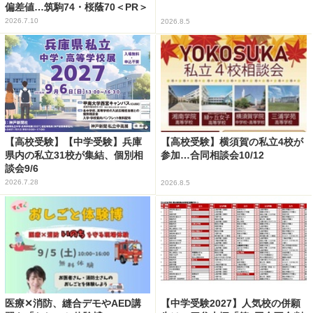
偏差値…筑駒74・桜蔭70＜PR＞
2026.7.10
2026.8.5
【高校受験】【中学受験】兵庫
【高校受験】横須賀の私立4校が
県内の私立31校が集結、個別相
参加…合同相談会10/12
談会9/6
2026.7.28
2026.8.5
医療✕消防、縫合デモやAED講
【中学受験2027】人気校の併願