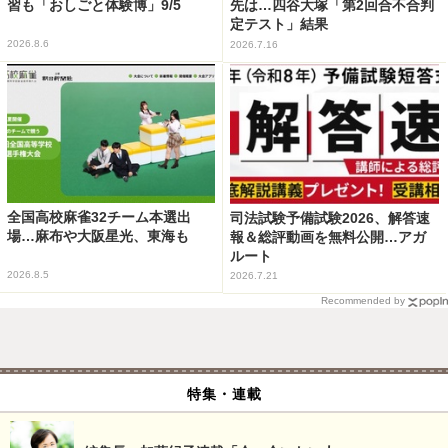
習も「おしごと体験博」9/5
先は…四谷大塚「第2回合不合判
定テスト」結果
2026.8.6
2026.7.16
全国高校麻雀32チーム本選出
司法試験予備試験2026、解答速
場…麻布や大阪星光、東海も
報＆総評動画を無料公開…アガ
ルート
2026.8.5
2026.7.21
Recommended by
特集・連載