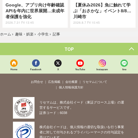
Google、アプリ向け年齢確認
【夏休み2026】魚に触れて学
APIを年内に世界展開…未成年
ぶ「おさかな」イベント8/8…
者保護を強化
川崎市
2026.7.31 Fri 13:45
2026.8.7 Fri 10:45
ホーム
›
趣味・娯楽
›
小学生
›
記事
TOP
Home
Facebook
X
YouTube
Instagram
line
お問合せ
広告掲載
会社概要
リセマムについて
個人情報保護方針
リセマムは、株式会社イード（東証グロース上場）の運
営するサービスです。
証券コード：6038
株式会社イードは、個人情報の適切な取扱いを行う事業
者に対して付与されるプライバシーマークの付与認定を
受けています。