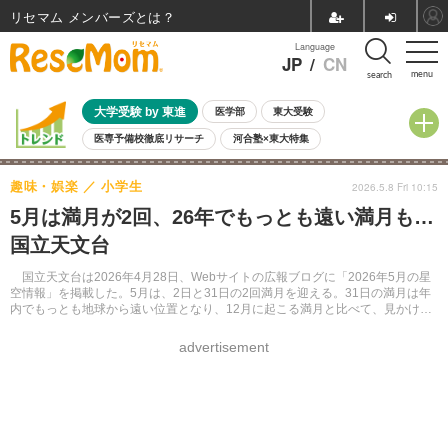
リセマム メンバーズ
Language
JP
/
CN
menu
search
大学受験 by 東進
医学部
東大受験
医専予備校徹底リサーチ
河合塾×東大特集
親子で考える大学選び
高校受験
中学受験
小学校受験
趣味・娯楽
小学生
2026.5.8 Fri 10:15
共通テスト
夏休み
8月開催学校説明会・相談会
5月は満月が2回、26年でもっとも遠い満月も…
8月開催イベント・WS
全国公立高校 過去問
人気記事
国立天文台
自由研究教材（小学生向け）
自由研究教材（中学生向け）
ランキング
国立天文台は2026年4月28日、Webサイトの広報ブログに「2026年5月の星
空情報」を掲載した。5月は、2日と31日の2回満月を迎える。31日の満月は年
内でもっとも地球から遠い位置となり、12月に起こる満月と比べて、見かけの
大きさが1割ほど小さくなるという。
advertisement