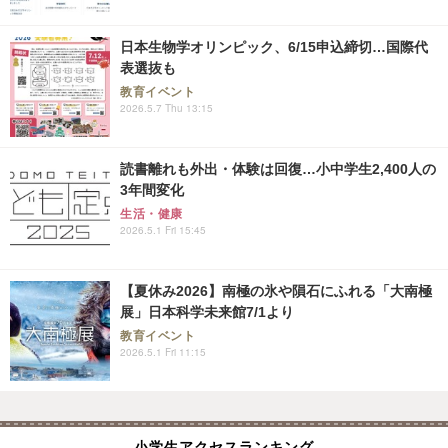
日本生物学オリンピック、6/15申込締切…国際代
表選抜も
教育イベント
2026.5.7 Thu 13:15
読書離れも外出・体験は回復…小中学生2,400人の
3年間変化
生活・健康
2026.5.1 Fri 15:45
【夏休み2026】南極の氷や隕石にふれる「大南極
展」日本科学未来館7/1より
教育イベント
2026.5.1 Fri 11:15
小学生アクセスランキング