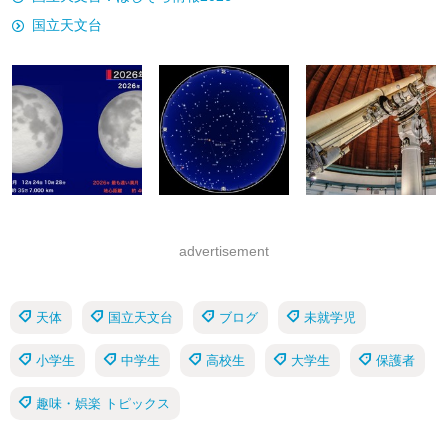
国立天文台
advertisement
天体
国立天文台
ブログ
未就学児
小学生
中学生
高校生
大学生
保護者
趣味・娯楽 トピックス