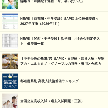
編集長・加藤紀子連載「今、会いたい人」
NEW!!【首都圏・中学受験】SAPIX 上位校偏差値＜
2027年度版（2026年4月）
NEW!!【関西・中学受験】浜学園「小6合否判定テス
ト」偏差値一覧
【中学受験の塾選び】SAPIX・日能研・四谷大塚・早稲
アカ・エルカミノ・グノーブルの特徴・費用と合格力
都道府県別 高校入試偏差値ランキング
全国公立高校入試（過去入試問題・正答）