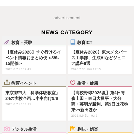
advertisement
NEWS CATEGORY
教育・受験
教育ICT
【夏休み2026】すぐ行けるイ
【夏休み2026】東大メタバー
ベント情報おまとめ便＜8/9-
ス工学部、生成AIなどジュニ
15開催＞
ア講座6選
2026.8.7 Fri 19:45
2026.7.30 Thu 11:15
教育イベント
生活・健康
東京都市大「科学体験教室」
【高校野球2026夏】第4日青
24の実験企画…小中向け9/6
森山田・東日大昌平・大分
商・英明が勝利、第5日は花巻
2026.8.7 Fri 18:15
東vs新田ほか
2026.8.9 Sun 9:15
デジタル生活
趣味・娯楽