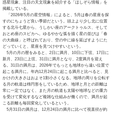
惑星現象、注目の天文現象を紹介する「ほしぞら情報」を
掲載している。
「2026年5月の星空情報」によると、5月は春の星座を探
すのにちょうど良い季節だという。頭上より少し北に位置
する北斗七星から、うしかい座のアークトゥルス、そして
おとめ座のスピカへ。ゆるやかな弧を描く星の並びは「春
の大曲線」と呼ばれており、空の中に線を延ばすようにた
どっていくと、星座を見つけやすいという。
5月の月の暦をみると、2日に満月、10日に下弦、17日に
新月、23日に上弦、31日に満月となり、2度満月を迎え
る。31日の満月は、2026年でもっとも地球から遠い位置で
起こる満月に。年内12月24日に起こる満月と比べると、見
かけの大きさはおよそ1割小さくなる。地球の周りを公転す
る月の軌道は楕円形をしているため、地球と月との距離は
常に一定ではなく、また月の軌道も太陽や地球などの重力
を受けて変化するなど複雑な仕組みが働くので、満月が起
こる距離も毎回変化しているという。
5月31日の満月は、12月24日の満月に比べて視直径が約