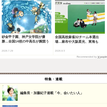
砂金甲子園、神戸女学院が優
全国高校麻雀32チーム本選出
勝…全国14校の中高生が腕競う
場…麻布や大阪星光、東海も
2026.7.29
2026.8.5
Recommended by
特集・連載
編集長・加藤紀子連載「今、会いたい人」