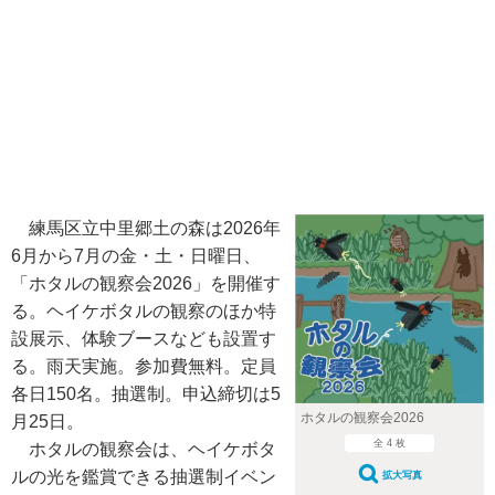
練馬区立中里郷土の森は2026年
6月から7月の金・土・日曜日、
「ホタルの観察会2026」を開催す
る。ヘイケボタルの観察のほか特
設展示、体験ブースなども設置す
る。雨天実施。参加費無料。定員
各日150名。抽選制。申込締切は5
ホタルの観察会2026
月25日。
全 4 枚
ホタルの観察会は、ヘイケボタ
ルの光を鑑賞できる抽選制イベン
拡大写真