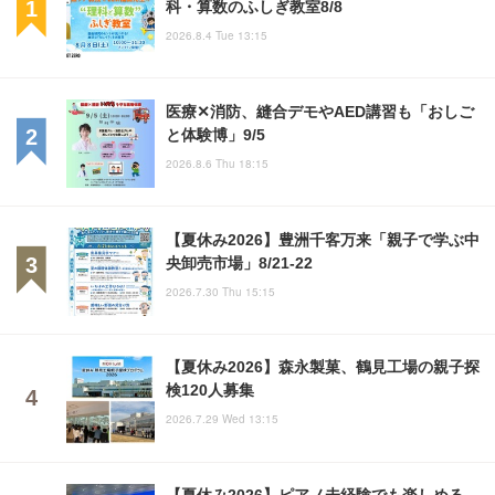
科・算数のふしぎ教室8/8
2026.8.4 Tue 13:15
医療✕消防、縫合デモやAED講習も「おしご
と体験博」9/5
2026.8.6 Thu 18:15
【夏休み2026】豊洲千客万来「親子で学ぶ中
央卸売市場」8/21-22
2026.7.30 Thu 15:15
【夏休み2026】森永製菓、鶴見工場の親子探
検120人募集
2026.7.29 Wed 13:15
【夏休み2026】ピアノ未経験でも楽しめる