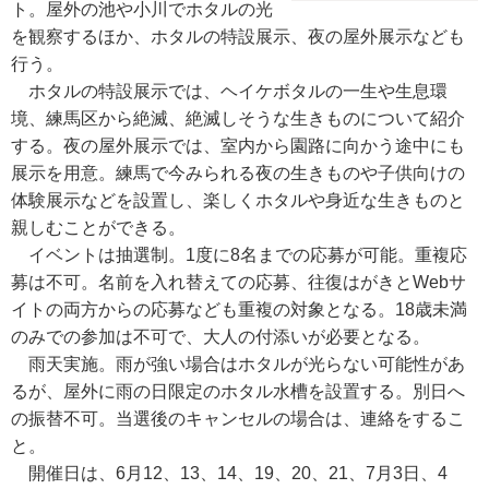
ト。屋外の池や小川でホタルの光
を観察するほか、ホタルの特設展示、夜の屋外展示なども
行う。
ホタルの特設展示では、ヘイケボタルの一生や生息環
境、練馬区から絶滅、絶滅しそうな生きものについて紹介
する。夜の屋外展示では、室内から園路に向かう途中にも
展示を用意。練馬で今みられる夜の生きものや子供向けの
体験展示などを設置し、楽しくホタルや身近な生きものと
親しむことができる。
イベントは抽選制。1度に8名までの応募が可能。重複応
募は不可。名前を入れ替えての応募、往復はがきとWebサ
イトの両方からの応募なども重複の対象となる。18歳未満
のみでの参加は不可で、大人の付添いが必要となる。
雨天実施。雨が強い場合はホタルが光らない可能性があ
るが、屋外に雨の日限定のホタル水槽を設置する。別日へ
の振替不可。当選後のキャンセルの場合は、連絡をするこ
と。
開催日は、6月12、13、14、19、20、21、7月3日、4