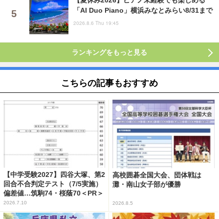
「AI Duo Piano」横浜みなとみらい8/31まで
2026.8.6 Thu 19:45
ランキングをもっと見る
こちらの記事もおすすめ
【中学受験2027】四谷大塚、第2
高校囲碁全国大会、団体戦は
回合不合判定テスト（7/5実施）
灘・南山女子部が優勝
偏差値…筑駒74・桜蔭70＜PR＞
2026.7.10
2026.8.5