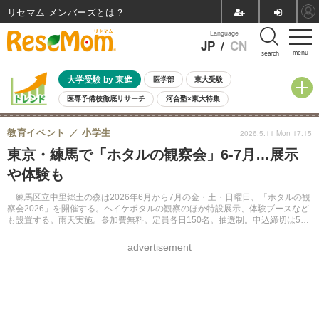
リセマム メンバーズ
Language
JP
/
CN
menu
search
大学受験 by 東進
医学部
東大受験
医専予備校徹底リサーチ
河合塾×東大特集
親子で考える大学選び
高校受験
中学受験
小学校受験
教育イベント
小学生
2026.5.11 Mon 17:15
共通テスト
夏休み
8月開催学校説明会・相談会
東京・練馬で「ホタルの観察会」6-7月…展示
8月開催イベント・WS
全国公立高校 過去問
人気記事
や体験も
自由研究教材（小学生向け）
自由研究教材（中学生向け）
ランキング
練馬区立中里郷土の森は2026年6月から7月の金・土・日曜日、「ホタルの観
察会2026」を開催する。ヘイケボタルの観察のほか特設展示、体験ブースなど
も設置する。雨天実施。参加費無料。定員各日150名。抽選制。申込締切は5月
25日。
advertisement