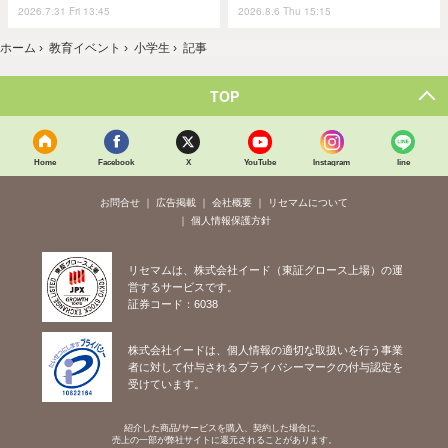
2026.7.31 Fri 13:45
2026.8.6 Thu 15:15
ホーム
›
教育イベント
›
小学生
›
記事
TOP
Home
Facebook
X
YouTube
Instagram
line
お問合せ
広告掲載
会社概要
リセマムについて
個人情報保護方針
リセマムは、株式会社イード（東証グロース上場）の運
営するサービスです。
証券コード：6038
株式会社イードは、個人情報の適切な取扱いを行う事業
者に対して付与されるプライバシーマークの付与認定を
受けています。
紹介した商品/サービスを購入、契約した場合に、
売上の一部が弊社サイトに還元されることがあります。