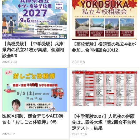
【高校受験】【中学受験】兵庫
【高校受験】横須賀の私立4校が
県内の私立31校が集結、個別相
参加…合同相談会10/12
談会9/6
2026.7.28
2026.8.5
医療✕消防、縫合デモやAED講
【中学受験2027】人気校の併願
習も「おしごと体験博」9/5
先は…四谷大塚「第2回合不合判
定テスト」結果
2026.8.6
2026.7.16