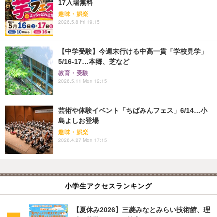
17入場無料
趣味・娯楽
2026.5.8 Fri 19:15
【中学受験】今週末行ける中高一貫「学校見学」
5/16-17…本郷、芝など
教育・受験
2026.5.11 Mon 12:15
芸術や体験イベント「ちばみんフェス」6/14…小
島よしお登場
趣味・娯楽
2026.4.27 Mon 17:15
小学生アクセスランキング
【夏休み2026】三菱みなとみらい技術館、理