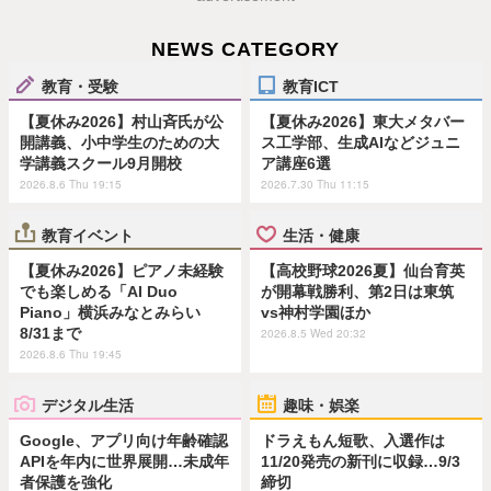
NEWS CATEGORY
教育・受験
教育ICT
【夏休み2026】村山斉氏が公
【夏休み2026】東大メタバー
開講義、小中学生のための大
ス工学部、生成AIなどジュニ
学講義スクール9月開校
ア講座6選
2026.8.6 Thu 19:15
2026.7.30 Thu 11:15
教育イベント
生活・健康
【夏休み2026】ピアノ未経験
【高校野球2026夏】仙台育英
でも楽しめる「AI Duo
が開幕戦勝利、第2日は東筑
Piano」横浜みなとみらい
vs神村学園ほか
8/31まで
2026.8.5 Wed 20:32
2026.8.6 Thu 19:45
デジタル生活
趣味・娯楽
Google、アプリ向け年齢確認
ドラえもん短歌、入選作は
APIを年内に世界展開…未成年
11/20発売の新刊に収録…9/3
者保護を強化
締切