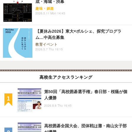
成・海城・渋幕
趣味・娯楽
2026.5.11 Mon 14:45
【夏休み2026】東大×ポルシェ、探究プログラ
ム…中高生募集
教育イベント
2026.5.7 Thu 19:15
高校生アクセスランキング
第50回「高校囲碁選手権」春日部・桜蔭が個
人優勝
2026.8.6 Thu 16:45
高校囲碁全国大会、団体戦は灘・南山女子部
が優勝