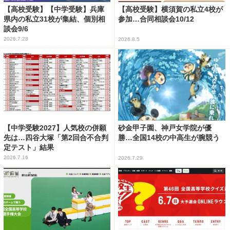
【高校受験】【中学受験】兵庫
【高校受験】横須賀の私立4校が
県内の私立31校が集結、個別相
参加…合同相談会10/12
談会9/6
2026.7.28
2026.8.5
【中学受験2027】人気校の併願
砂金甲子園、神戸女学院が優
先は…四谷大塚「第2回合不合判
勝…全国14校の中高生が腕競う
定テスト」結果
2026.7.16
2026.7.29