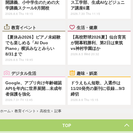
開講義、小中学生のための大
ス工学部、生成AIなどジュニ
学講義スクール9月開校
ア講座6選
2026.8.6 Thu 19:15
2026.7.30 Thu 11:15
教育イベント
生活・健康
【夏休み2026】ピアノ未経験
【高校野球2026夏】仙台育英
でも楽しめる「AI Duo
が開幕戦勝利、第2日は東筑
Piano」横浜みなとみらい
vs神村学園ほか
8/31まで
2026.8.5 Wed 20:32
2026.8.6 Thu 19:45
デジタル生活
趣味・娯楽
Google、アプリ向け年齢確認
ドラえもん短歌、入選作は
APIを年内に世界展開…未成年
11/20発売の新刊に収録…9/3
者保護を強化
締切
2026.7.31 Fri 13:45
2026.8.6 Thu 15:15
ホーム
›
教育イベント
›
高校生
›
記事
TOP