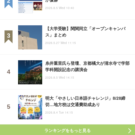
2026.8.5 Wed 10:40
【大学受験】関関同立「オープンキャンパ
ス」まとめ
2026.5.27 Wed 11:15
糸井重里氏ら登壇、京都橘大が清水寺で学部
学科開設記念の講演会
2026.8.5 Wed 14:15
明大「やさしい日本語チャレンジ」8/28締
切…地方校は交通費助成あり
2026.8.4 Tue 14:15
ランキングをもっと見る