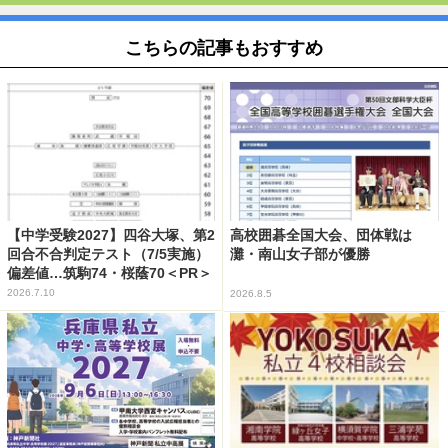
こちらの記事もおすすめ
【中学受験2027】四谷大塚、第2
高校囲碁全国大会、団体戦は
回合不合判定テスト（7/5実施）
灘・南山女子部が優勝
偏差値…筑駒74・桜蔭70＜PR＞
2026.7.10
2026.8.5