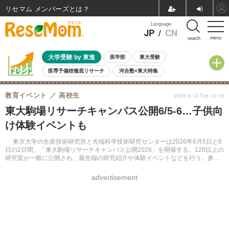
リセマム メンバーズ
Language
JP
/
CN
menu
search
大学受験 by 東進
医学部
東大受験
医専予備校徹底リサーチ
河合塾×東大特集
親子で考える大学選び
高校受験
中学受験
小学校受験
教育イベント
高校生
2026.5.12 Tue 12:15
共通テスト
夏休み
8月開催学校説明会・相談会
東大駒場リサーチキャンパス公開6/5-6…子供向
8月開催イベント・WS
全国公立高校 過去問
人気記事
け体験イベントも
自由研究教材（小学生向け）
自由研究教材（中学生向け）
ランキング
東京大学の生産技術研究所と先端科学技術研究センターは2026年6月5日と6
日の2日間、「東大駒場リサーチキャンパス公開2026」を開催する。120以上の
研究室が一般に公開され、最先端の研究紹介や体験イベントなどを行う。参加
無料。オンラインでの来場事前登録を呼びかけている。
advertisement