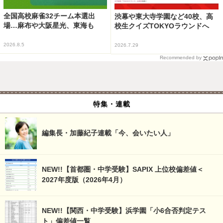
全国高校麻雀32チーム本選出
渋幕や東大寺学園など40校、高
場…麻布や大阪星光、東海も
校生クイズTOKYOラウンドへ
2026.8.5
2026.7.29
Recommended by
特集・連載
編集長・加藤紀子連載「今、会いたい人」
NEW!!【首都圏・中学受験】SAPIX 上位校偏差値＜
2027年度版（2026年4月）
NEW!!【関西・中学受験】浜学園「小6合否判定テス
ト」偏差値一覧