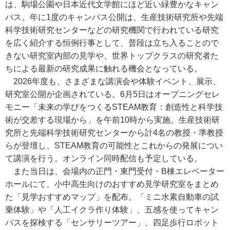
は、駒場公園や日本近代文学館にほど近い緑豊かなキャン
パス。年に1度のキャンパス公開は、生産技術研究所や先端
科学技術研究センターなどの研究機関で行われている研究
を広く紹介する恒例行事として、普段は立ち入ることので
きない研究室内部の見学や、世界トップクラスの研究者た
ちによる最新の研究成果に触れる機会となっている。
2026年度も、さまざまな講演会や体験イベント、展示、
研究室公開が企画されている。6月5日はオープニングセレ
モニー「未来の学びをつくるSTEAM教育：創造性と科学技
術が交差する現場から」を午前10時から実施。生産技術研
究所と先端科学技術研究センターから計4名の教授・準教授
らが登壇し、STEAM教育の可能性とこれからの発展につい
て講演を行う。オンライン同時配信も予定している。
また当日は、会場内の正門・東門受付・B棟エレベーター
ホールにて、小中高生向けのおすすめ見学研究室をまとめ
た「見学おすすめマップ」を配布。「ミニ水素自動車の試
乗体験」や「人工イクラ作り体験」、五感を使ってキャン
パスを探検する「センサリーツアー」、四足歩行ロボット