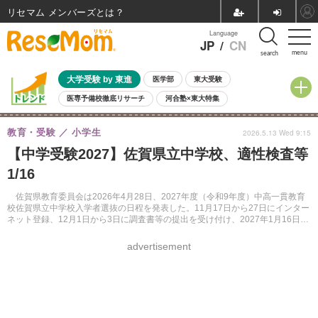
リセマム メンバーズ
Language
JP
/
CN
menu
search
大学受験 by 東進
医学部
東大受験
医専予備校徹底リサーチ
河合塾×東大特集
親子で考える大学選び
高校受験
中学受験
小学校受験
教育・受験
小学生
2026.5.13 Wed 9:15
共通テスト
夏休み
8月開催学校説明会・相談会
【中学受験2027】佐賀県立中学校、適性検査等
8月開催イベント・WS
全国公立高校 過去問
人気記事
1/16
自由研究教材（小学生向け）
自由研究教材（中学生向け）
ランキング
佐賀県教育委員会は2026年4月28日、2027年度（令和9年度）中高一貫教育
校佐賀県立中学校入学者選抜の日程を発表した。11月17日から27日にインター
ネット登録、12月1日から3日に調査書等の提出を受け付け、2027年1月16日に
適性検査等を実施する。
advertisement