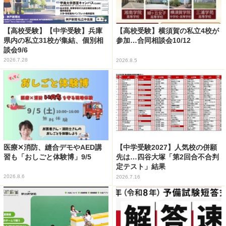
【高校受験】【中学受験】兵庫
【高校受験】横須賀の私立4校が
県内の私立31校が集結、個別相
参加…合同相談会10/12
談会9/6
2026.7.28
2026.8.5
医療✕消防、縫合デモやAED講
【中学受験2027】人気校の併願
習も「おしごと体験博」9/5
先は…四谷大塚「第2回合不合判
定テスト」結果
2026.8.6
2026.7.16