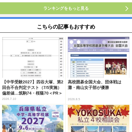
ランキングをもっと見る
こちらの記事もおすすめ
【中学受験2027】四谷大塚、第2
高校囲碁全国大会、団体戦は
回合不合判定テスト（7/5実施）
灘・南山女子部が優勝
偏差値…筑駒74・桜蔭70＜PR＞
2026.7.10
2026.8.5