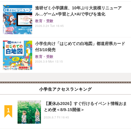
進研ゼミ小学講座、10年ぶり大規模リニューア
ル…ゲーム×学習と人×AIで学びを進化
教育・受験
2026.3.24 Tue 16:45
小学生向け「はじめての白地図」都道府県カード
付3/10発売
教育・受験
2026.3.9 Mon 13:15
小学生アクセスランキング
【夏休み2026】すぐ行けるイベント情報おま
とめ便＜8/9-15開催＞
2026.8.7 Fri 19:45