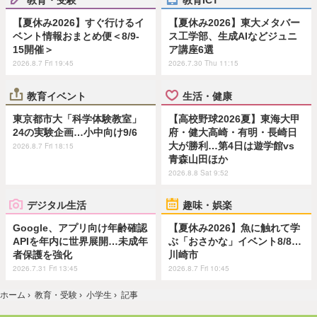
【夏休み2026】すぐ行けるイ
【夏休み2026】東大メタバー
ベント情報おまとめ便＜8/9-
ス工学部、生成AIなどジュニ
15開催＞
ア講座6選
2026.8.7 Fri 19:45
2026.7.30 Thu 11:15
教育イベント
生活・健康
東京都市大「科学体験教室」
【高校野球2026夏】東海大甲
24の実験企画…小中向け9/6
府・健大高崎・有明・長崎日
大が勝利…第4日は遊学館vs
2026.8.7 Fri 18:15
青森山田ほか
2026.8.8 Sat 9:52
デジタル生活
趣味・娯楽
Google、アプリ向け年齢確認
【夏休み2026】魚に触れて学
APIを年内に世界展開…未成年
ぶ「おさかな」イベント8/8…
者保護を強化
川崎市
2026.7.31 Fri 13:45
2026.8.7 Fri 10:45
ホーム
›
教育・受験
›
小学生
›
記事