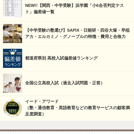
NEW!!【関西・中学受験】浜学園「小6合否判定テス
ト」偏差値一覧
【中学受験の塾選び】SAPIX・日能研・四谷大塚・早稲
アカ・エルカミノ・グノーブルの特徴・費用と合格力
都道府県別 高校入試偏差値ランキング
全国公立高校入試（過去入試問題・正答）
イード・アワード
（塾・通信教育・英語教育などの教育サービスの顧客満
足度調査）