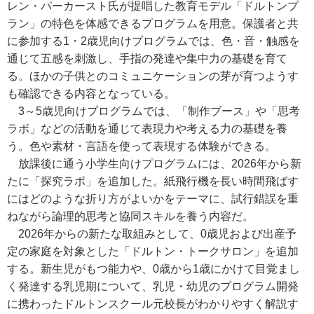
レン・パーカースト氏が提唱した教育モデル「ドルトンプ
ラン」の特色を体感できるプログラムを用意。保護者と共
に参加する1・2歳児向けプログラムでは、色・音・触感を
通じて五感を刺激し、手指の発達や集中力の基礎を育て
る。ほかの子供とのコミュニケーションの芽が育つようす
も確認できる内容となっている。
3～5歳児向けプログラムでは、「制作ブース」や「思考
ラボ」などの活動を通じて表現力や考える力の基礎を養
う。色や素材・言語を使って表現する体験ができる。
放課後に通う小学生向けプログラムには、2026年から新
たに「探究ラボ」を追加した。紙飛行機を長い時間飛ばす
にはどのような折り方がよいかをテーマに、試行錯誤を重
ねながら論理的思考と協同スキルを養う内容だ。
2026年からの新たな取組みとして、0歳児および出産予
定の家庭を対象とした「ドルトン・トークサロン」を追加
する。新生児がもつ能力や、0歳から1歳にかけて目覚まし
く発達する乳児期について、乳児・幼児のプログラム開発
に携わったドルトンスクール元校長がわかりやすく解説す