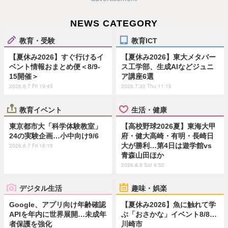
NEWS CATEGORY
教育・受験
教育ICT
【夏休み2026】すぐ行けるイ
【夏休み2026】東大メタバー
ベント情報おまとめ便＜8/9-
ス工学部、生成AIなどジュニ
15開催＞
ア講座6選
2026.8.7 Fri 19:45
2026.7.30 Thu 11:15
教育イベント
生活・健康
東京都市大「科学体験教室」
【高校野球2026夏】東海大甲
24の実験企画…小中向け9/6
府・健大高崎・有明・長崎日
大が勝利…第4日は遊学館vs
2026.8.7 Fri 18:15
青森山田ほか
2026.8.8 Sat 9:52
デジタル生活
趣味・娯楽
Google、アプリ向け年齢確認
【夏休み2026】魚に触れて学
APIを年内に世界展開…未成年
ぶ「おさかな」イベント8/8…
者保護を強化
川崎市