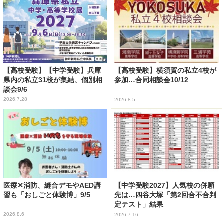
【高校受験】【中学受験】兵庫
【高校受験】横須賀の私立4校が
県内の私立31校が集結、個別相
参加…合同相談会10/12
談会9/6
2026.7.28
2026.8.5
医療✕消防、縫合デモやAED講
【中学受験2027】人気校の併願
習も「おしごと体験博」9/5
先は…四谷大塚「第2回合不合判
定テスト」結果
2026.8.6
2026.7.16