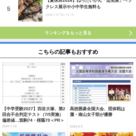
【夏休み2026】ねったいかん「昆虫展」ヘラ
クレス展示や小中学生無料も
2026.7.9 Thu 13:15
ランキングをもっと見る
こちらの記事もおすすめ
【中学受験2027】四谷大塚、第2
高校囲碁全国大会、団体戦は
回合不合判定テスト（7/5実施）
灘・南山女子部が優勝
偏差値…筑駒74・桜蔭70＜PR＞
2026.7.10
2026.8.5