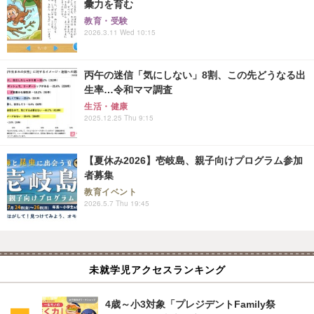
彙力を育む
教育・受験
2026.3.11 Wed 10:15
丙午の迷信「気にしない」8割、この先どうなる出
生率…令和ママ調査
生活・健康
2025.12.25 Thu 9:15
【夏休み2026】壱岐島、親子向けプログラム参加
者募集
教育イベント
2026.5.7 Thu 19:45
未就学児アクセスランキング
4歳～小3対象「プレジデントFamily祭