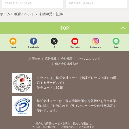
2026.7.31 Fri 13:45
2026.8.7 Fri 10:45
ホーム
›
教育イベント
›
未就学児
›
記事
TOP
Home
Facebook
X
YouTube
Instagram
line
お問合せ
広告掲載
会社概要
リセマムについて
個人情報保護方針
リセマムは、株式会社イード（東証グロース上場）の運
営するサービスです。
証券コード：6038
株式会社イードは、個人情報の適切な取扱いを行う事業
者に対して付与されるプライバシーマークの付与認定を
受けています。
紹介した商品/サービスを購入、契約した場合に、
売上の一部が弊社サイトに還元されることがあります。