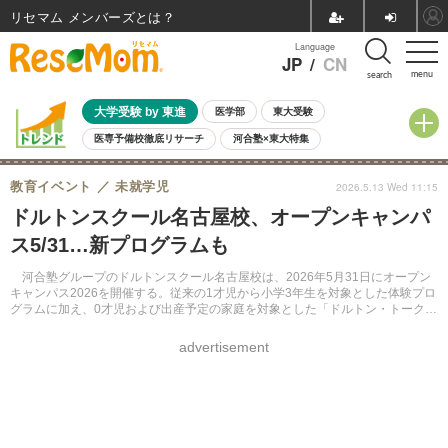
リセマム メンバーズ
Language
JP
/
CN
menu
search
大学受験 by 東進
医学部
東大受験
医専予備校徹底リサーチ
河合塾×東大特集
親子で考える大学選び
高校受験
中学受験
小学校受験
教育イベント
未就学児
2026.5.13 Wed 11:15
共通テスト
夏休み
8月開催学校説明会・相談会
ドルトンスクール名古屋校、オープンキャンパ
8月開催イベント・WS
全国公立高校 過去問
人気記事
ス5/31…新プログラムも
自由研究教材（小学生向け）
自由研究教材（中学生向け）
ランキング
河合塾グループのドルトンスクール名古屋校は、2026年5月31日にオープン
キャンパス2026を開催する。従来の1才児から小学3年生を対象とした体験プロ
グラムに加え、0才児および出産予定の家庭を対象とした「ドルトン・トークサ
ロン」を新たに実施する。参加費は無料。
advertisement