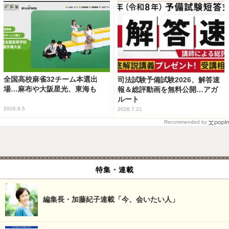
全国高校麻雀32チーム本選出
司法試験予備試験2026、解答速
場…麻布や大阪星光、東海も
報＆総評動画を無料公開…アガ
ルート
2026.8.5
2026.7.21
Recommended by
特集・連載
編集長・加藤紀子連載「今、会いたい人」