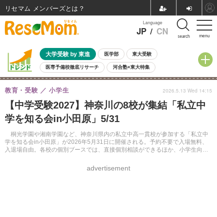
リセマム メンバーズ
Language
JP
/
CN
menu
search
大学受験 by 東進
医学部
東大受験
医専予備校徹底リサーチ
河合塾×東大特集
親子で考える大学選び
高校受験
中学受験
小学校受験
教育・受験
小学生
2026.5.13 Wed 14:15
共通テスト
夏休み
8月開催学校説明会・相談会
【中学受験2027】神奈川の8校が集結「私立中
8月開催イベント・WS
全国公立高校 過去問
人気記事
学を知る会in小田原」5/31
自由研究教材（小学生向け）
自由研究教材（中学生向け）
ランキング
桐光学園や湘南学園など、神奈川県内の私立中高一貫校が参加する「私立中
学を知る会in小田原」が2026年5月31日に開催される。予約不要で入場無料、
入退場自由。各校の個別ブースでは、直接個別相談ができるほか、小学生向け
の体験コーナーが企画されている。
advertisement