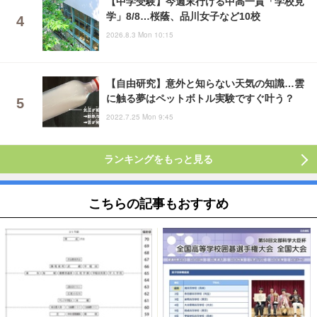
【中学受験】今週末行ける中高一貫「学校見
学」8/8…桜蔭、品川女子など10校
2026.8.3 Mon 10:15
【自由研究】意外と知らない天気の知識…雲
に触る夢はペットボトル実験ですぐ叶う？
2022.7.25 Mon 9:45
ランキングをもっと見る
こちらの記事もおすすめ