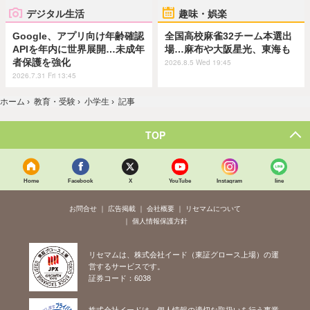
デジタル生活
趣味・娯楽
Google、アプリ向け年齢確認
全国高校麻雀32チーム本選出
APIを年内に世界展開…未成年
場…麻布や大阪星光、東海も
者保護を強化
2026.8.5 Wed 19:45
2026.7.31 Fri 13:45
ホーム
›
教育・受験
›
小学生
›
記事
TOP
Home
Facebook
X
YouTube
Instagram
line
お問合せ
広告掲載
会社概要
リセマムについて
個人情報保護方針
リセマムは、株式会社イード（東証グロース上場）の運
営するサービスです。
証券コード：6038