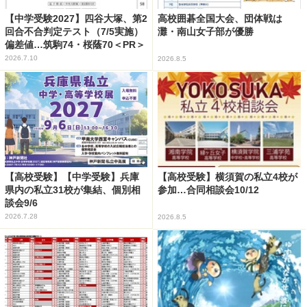
【中学受験2027】四谷大塚、第2
高校囲碁全国大会、団体戦は
回合不合判定テスト（7/5実施）
灘・南山女子部が優勝
偏差値…筑駒74・桜蔭70＜PR＞
2026.7.10
2026.8.5
【高校受験】【中学受験】兵庫
【高校受験】横須賀の私立4校が
県内の私立31校が集結、個別相
参加…合同相談会10/12
談会9/6
2026.7.28
2026.8.5