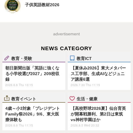
子供英語教材2026
advertisement
NEWS CATEGORY
教育・受験
教育ICT
朝日新聞出版「英語に強くな
【夏休み2026】東大メタバー
る小学校選び2027」209校収
ス工学部、生成AIなどジュニ
録
ア講座6選
2026.8.6 Thu 13:15
2026.7.30 Thu 11:15
教育イベント
生活・健康
4歳～小3対象「プレジデント
【高校野球2026夏】仙台育英
Family祭2026」9/6、東大医
が開幕戦勝利、第2日は東筑
療体験も
vs神村学園ほか
2026.8.6 Thu 11:15
2026.8.5 Wed 20:32