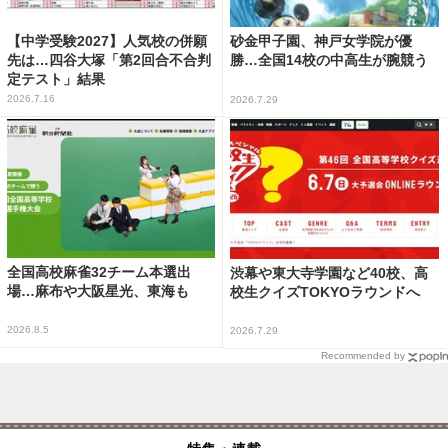
【中学受験2027】人気校の併願
砂金甲子園、神戸女学院が優
先は…四谷大塚「第2回合不合判
勝…全国14校の中高生が腕競う
定テスト」結果
2026.7.16
2026.7.29
全国高校麻雀32チーム本選出
渋幕や東大寺学園など40校、高
場…麻布や大阪星光、東海も
校生クイズTOKYOラウンドへ
2026.8.5
2026.7.29
Recommended by
特集・連載