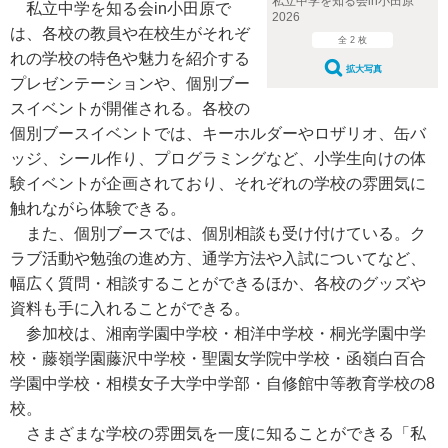
私立中学を知る会in小田原
私立中学を知る会in小田原で
2026
は、各校の教員や在校生がそれぞ
全 2 枚
れの学校の特色や魅力を紹介する
拡大写真
プレゼンテーションや、個別ブー
スイベントが開催される。各校の
個別ブースイベントでは、キーホルダーやロザリオ、缶バ
ッジ、シール作り、プログラミングなど、小学生向けの体
験イベントが企画されており、それぞれの学校の雰囲気に
触れながら体験できる。
また、個別ブースでは、個別相談も受け付けている。ク
ラブ活動や勉強の進め方、通学方法や入試についてなど、
幅広く質問・相談することができるほか、各校のグッズや
資料も手に入れることができる。
参加校は、湘南学園中学校・相洋中学校・桐光学園中学
校・藤嶺学園藤沢中学校・聖園女学院中学校・函嶺白百合
学園中学校・相模女子大学中学部・自修館中等教育学校の8
校。
さまざまな学校の雰囲気を一度に知ることができる「私