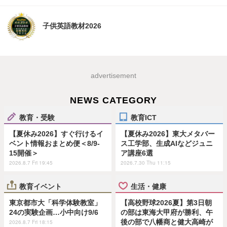
子供英語教材2026
advertisement
NEWS CATEGORY
教育・受験
教育ICT
【夏休み2026】すぐ行けるイ
【夏休み2026】東大メタバー
ベント情報おまとめ便＜8/9-
ス工学部、生成AIなどジュニ
15開催＞
ア講座6選
2026.8.7 Fri 19:45
2026.7.30 Thu 11:15
教育イベント
生活・健康
東京都市大「科学体験教室」
【高校野球2026夏】第3日朝
24の実験企画…小中向け9/6
の部は東海大甲府が勝利、午
後の部で八幡商と健大高崎が
2026.8.7 Fri 18:15