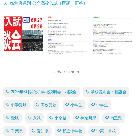
都道府県別 公立高校入試［問題・正答］
advertisement
2026年6月開催の学校説明会・相談会
学校説明会・相談会
中学受験
高校受験
小学生
中学生
受験
入試
東京都
神奈川県
埼玉県
千葉県
愛知県
私立中学校
中高一貫校