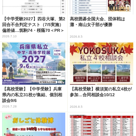
【中学受験2027】四谷大塚、第2
高校囲碁全国大会、団体戦は
回合不合判定テスト（7/5実施）
灘・南山女子部が優勝
偏差値…筑駒74・桜蔭70＜PR＞
2026.7.10
2026.8.5
【高校受験】【中学受験】兵庫
【高校受験】横須賀の私立4校が
県内の私立31校が集結、個別相
参加…合同相談会10/12
談会9/6
2026.7.28
2026.8.5