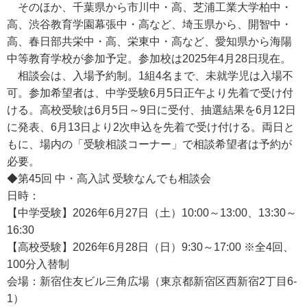
そのほか、千葉県から市川中・高、芝浦工業大学柏中・
高、渋谷教育学園幕張中・高など、埼玉県から、開智中・
高、春日部共栄中・高、栄東中・高など、愛知県から海陽
中等教育学校が参加予定。参加校は2025年4月28日現在。
相談会は、入場予約制。1組4名まで、未就学児は入場不
可。参加希望者は、中学受験6月5日正午より先着で受け付
ける。高校受験は6月5日～9日に受付、抽選結果を6月12日
に発表、6月13日より2次申込を先着で受け付ける。両日と
もに、場内の「受験相談コーナー」で相談希望者は予約が
必要。
◆第45回 中・高入試 受験なんでも相談会
日時：
【中学受験】2026年6月27日（土）10:00～13:00、13:30～
16:30
【高校受験】2026年6月28日（日）9:30～17:00 ※全4回、
100分入替制
会場：新宿住友ビル三角広場（東京都新宿区西新宿2丁目6-
1）