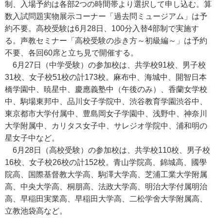
制、入場予約は各部2つの時間帯より選択して申し込む。算
数入試問題実物展示コーナー「過去問ミュージアム」は予
約不要。高校受験は6月28日、100分入替4部制で実施す
る。声教セミナー「高校受験の歩き方～初級編～」は予約
不要、各回60席と立ち見で開催する。
6月27日（中学受験）の参加校は、共学校91校、男子校
31校、女子校51校の計173校。麻布中、海城中、開智日本
橋学園中、暁星中、慶應義塾中（午後のみ）、香蘭女学校
中、駒場東邦中、品川女子学院中、渋谷教育学園渋谷中、
東京都市大学付属中、豊島岡女子学園中、浅野中、神奈川
大学附属中、カリタス女子中、サレジオ学院中、浦和明の
星女子中など。
6月28日（高校受験）の参加校は、共学校110校、男子校
16校、女子校26校の計152校。青山学院高、錦城高、國學
院高、国際基督教大学高、駒澤大学高、芝浦工業大学附属
高、中央大学高、桐朋高、法政大学高、明治大学付属明治
高、早稲田実業高、早稲田大学高、二松学舍大学附属高、
立教池袋高など。