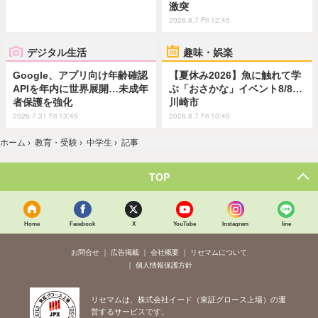
激突
2026.8.7 Fri 12:45
デジタル生活
趣味・娯楽
Google、アプリ向け年齢確認
【夏休み2026】魚に触れて学
APIを年内に世界展開…未成年
ぶ「おさかな」イベント8/8…
者保護を強化
川崎市
2026.7.31 Fri 13:45
2026.8.7 Fri 10:45
ホーム
›
教育・受験
›
中学生
›
記事
TOP
Home
Facebook
X
YouTube
Instagram
line
お問合せ
広告掲載
会社概要
リセマムについて
個人情報保護方針
リセマムは、株式会社イード（東証グロース上場）の運
営するサービスです。