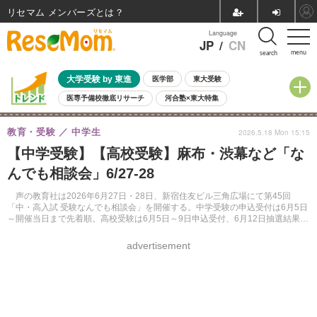
リセマム メンバーズ
Language
JP
/
CN
menu
search
大学受験 by 東進
医学部
東大受験
医専予備校徹底リサーチ
河合塾×東大特集
親子で考える大学選び
高校受験
中学受験
小学校受験
教育・受験
中学生
2026.5.18 Mon 15:15
共通テスト
夏休み
8月開催学校説明会・相談会
【中学受験】【高校受験】麻布・渋幕など「な
8月開催イベント・WS
全国公立高校 過去問
人気記事
んでも相談会」6/27-28
自由研究教材（小学生向け）
自由研究教材（中学生向け）
ランキング
声の教育社は2026年6月27日・28日、新宿住友ビル三角広場にて第45回
「中・高入試 受験なんでも相談会」を開催する。中学受験の申込受付は6月5日
～開催当日まで先着順。高校受験は6月5日～9日申込受付、6月12日抽選結果発
表。13日正午から2次申込を先着で受け付ける。
advertisement