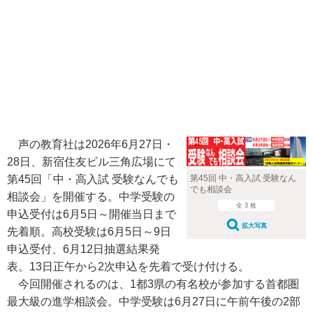
声の教育社は2026年6月27日・
28日、新宿住友ビル三角広場にて
第45回「中・高入試 受験なんでも
第45回 中・高入試 受験なん
でも相談会
相談会」を開催する。中学受験の
全 3 枚
申込受付は6月5日～開催当日まで
拡大写真
先着順。高校受験は6月5日～9日
申込受付、6月12日抽選結果発
表。13日正午から2次申込を先着で受け付ける。
今回開催されるのは、1都3県の有名校が参加する首都圏
最大級の進学相談会。中学受験は6月27日に午前午後の2部