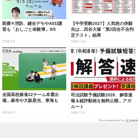
医療✕消防、縫合デモやAED講
【中学受験2027】人気校の併願
習も「おしごと体験博」9/5
先は…四谷大塚「第2回合不合判
定テスト」結果
2026.8.6
2026.7.16
全国高校麻雀32チーム本選出
司法試験予備試験2026、解答速
場…麻布や大阪星光、東海も
報＆総評動画を無料公開…アガ
ルート
2026.8.5
2026.7.21
Recommended by