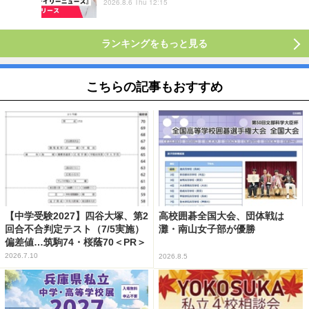
2026.8.6 Thu 12:15
ランキングをもっと見る
こちらの記事もおすすめ
【中学受験2027】四谷大塚、第2
高校囲碁全国大会、団体戦は
回合不合判定テスト（7/5実施）
灘・南山女子部が優勝
偏差値…筑駒74・桜蔭70＜PR＞
2026.7.10
2026.8.5