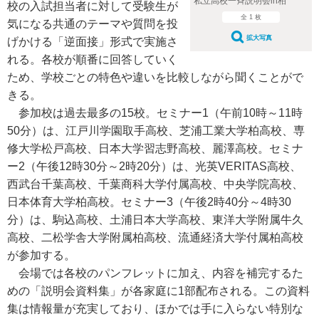
私立高校一斉説明会in柏
校の入試担当者に対して受験生が
全 1 枚
気になる共通のテーマや質問を投
拡大写真
げかける「逆面接」形式で実施さ
れる。各校が順番に回答していく
ため、学校ごとの特色や違いを比較しながら聞くことがで
きる。
参加校は過去最多の15校。セミナー1（午前10時～11時
50分）は、江戸川学園取手高校、芝浦工業大学柏高校、専
修大学松戸高校、日本大学習志野高校、麗澤高校。セミナ
ー2（午後12時30分～2時20分）は、光英VERITAS高校、
西武台千葉高校、千葉商科大学付属高校、中央学院高校、
日本体育大学柏高校。セミナー3（午後2時40分～4時30
分）は、駒込高校、土浦日本大学高校、東洋大学附属牛久
高校、二松学舎大学附属柏高校、流通経済大学付属柏高校
が参加する。
会場では各校のパンフレットに加え、内容を補完するた
めの「説明会資料集」が各家庭に1部配布される。この資料
集は情報量が充実しており、ほかでは手に入らない特別な