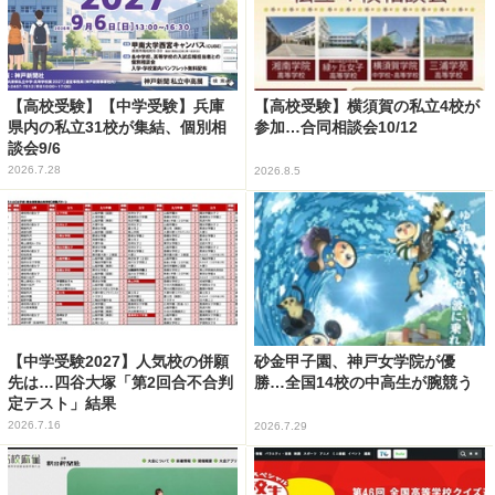
【高校受験】【中学受験】兵庫
【高校受験】横須賀の私立4校が
県内の私立31校が集結、個別相
参加…合同相談会10/12
談会9/6
2026.7.28
2026.8.5
【中学受験2027】人気校の併願
砂金甲子園、神戸女学院が優
先は…四谷大塚「第2回合不合判
勝…全国14校の中高生が腕競う
定テスト」結果
2026.7.16
2026.7.29