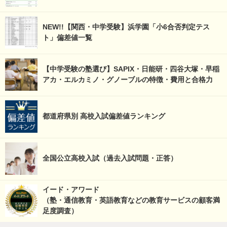
NEW!!【関西・中学受験】浜学園「小6合否判定テス
ト」偏差値一覧
【中学受験の塾選び】SAPIX・日能研・四谷大塚・早稲
アカ・エルカミノ・グノーブルの特徴・費用と合格力
都道府県別 高校入試偏差値ランキング
全国公立高校入試（過去入試問題・正答）
イード・アワード
（塾・通信教育・英語教育などの教育サービスの顧客満
足度調査）