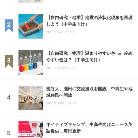
【自由研究・地学】地震の液状化現象を再現
しよう（中学生向け）
2018.7.24 Tue 10:15
【自由研究・物理】温まりやすい色 or 冷め
やすい色は？（中学生向け）
2018.7.25 Wed 17:15
龍谷大、瀬田に交流拠点を開設…中高生や地
域住民へ開放
2026.8.5 Wed 15:15
ネイティブキャンプ、中高生向けニュース英
語提供…毎日更新