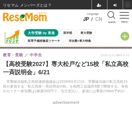
リセマム メンバーズ
Language
JP
/
CN
menu
search
大学受験 by 東進
医学部
東大受験
医専予備校徹底リサーチ
河合塾×東大特集
親子で考える大学選び
高校受験
中学受験
小学校受験
教育・受験
中学生
2026.5.20 Wed 9:15
共通テスト
夏休み
8月開催学校説明会・相談会
【高校受験2027】専大松戸など15校「私立高校
8月開催イベント・WS
全国公立高校 過去問
人気記事
一斉説明会」6/21
自由研究教材（小学生向け）
自由研究教材（中学生向け）
ランキング
常磐線沿線私立高校連絡協議会は2026年6月21日、常磐線沿線の私立高校15
校が参加する「私立高校一斉説明会in柏」を柏商工会議所4階で開催する。各校
のセミナー参加費は1家庭500円で、当日支払い。参加には事前のWeb予約が必
要となる。
advertisement