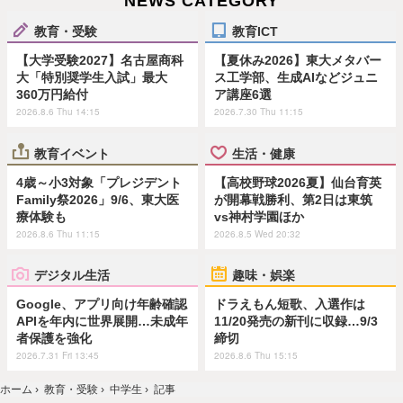
NEWS CATEGORY
教育・受験
教育ICT
【大学受験2027】名古屋商科
【夏休み2026】東大メタバー
大「特別奨学生入試」最大
ス工学部、生成AIなどジュニ
360万円給付
ア講座6選
2026.8.6 Thu 14:15
2026.7.30 Thu 11:15
教育イベント
生活・健康
4歳～小3対象「プレジデント
【高校野球2026夏】仙台育英
Family祭2026」9/6、東大医
が開幕戦勝利、第2日は東筑
療体験も
vs神村学園ほか
2026.8.6 Thu 11:15
2026.8.5 Wed 20:32
デジタル生活
趣味・娯楽
Google、アプリ向け年齢確認
ドラえもん短歌、入選作は
APIを年内に世界展開…未成年
11/20発売の新刊に収録…9/3
者保護を強化
締切
2026.7.31 Fri 13:45
2026.8.6 Thu 15:15
ホーム
›
教育・受験
›
中学生
›
記事