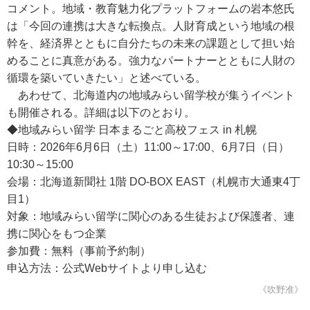
コメント。地域・教育魅力化プラットフォームの岩本悠氏
は「今回の連携は大きな転換点。人財育成という地域の根
幹を、経済界とともに自分たちの未来の課題として担い始
めることに真意がある。強力なパートナーとともに人財の
循環を築いていきたい」と述べている。
あわせて、北海道内の地域みらい留学校が集うイベント
も開催される。詳細は以下のとおり。
◆地域みらい留学 日本まるごと高校フェス in 札幌
日時：2026年6月6日（土）11:00～17:00、6月7日（日）
10:30～15:00
会場：北海道新聞社 1階 DO-BOX EAST（札幌市大通東4丁
目1）
対象：地域みらい留学に関心のある生徒および保護者、連
携に関心をもつ企業
参加費：無料（事前予約制）
申込方法：公式Webサイトより申し込む
《吹野准》