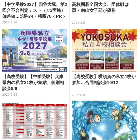
【中学受験2027】四谷大塚、第2
高校囲碁全国大会、団体戦は
回合不合判定テスト（7/5実施）
灘・南山女子部が優勝
偏差値…筑駒74・桜蔭70＜PR＞
2026.7.10
2026.8.5
【高校受験】【中学受験】兵庫
【高校受験】横須賀の私立4校が
県内の私立31校が集結、個別相
参加…合同相談会10/12
談会9/6
2026.7.28
2026.8.5