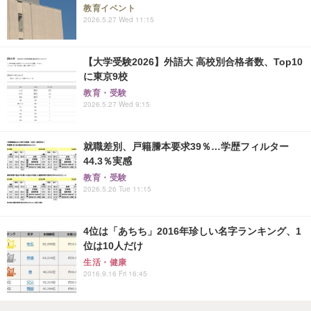
教育イベント
2026.5.27 Wed 11:15
【大学受験2026】外語大 高校別合格者数、Top10
に東京9校
教育・受験
2026.5.27 Wed 9:15
就職差別、戸籍謄本要求39％…学歴フィルター
44.3％実感
教育・受験
2026.5.26 Tue 11:15
4位は「あちち」2016年珍しい名字ランキング、1
位は10人だけ
生活・健康
2016.9.16 Fri 16:45