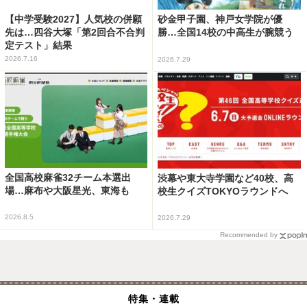
【中学受験2027】人気校の併願
砂金甲子園、神戸女学院が優
先は…四谷大塚「第2回合不合判
勝…全国14校の中高生が腕競う
定テスト」結果
2026.7.16
2026.7.29
全国高校麻雀32チーム本選出
渋幕や東大寺学園など40校、高
場…麻布や大阪星光、東海も
校生クイズTOKYOラウンドへ
2026.8.5
2026.7.29
Recommended by
特集・連載