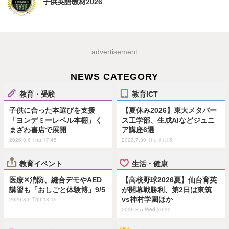
子供英語教材2026
advertisement
NEWS CATEGORY
教育・受験
教育ICT
子供に合った本選びを支援
【夏休み2026】東大メタバー
「ヨンデミーレベル本棚」く
ス工学部、生成AIなどジュニ
まざわ書店で展開
ア講座6選
2026.8.6 Thu 17:45
2026.7.30 Thu 11:15
教育イベント
生活・健康
医療✕消防、縫合デモやAED
【高校野球2026夏】仙台育英
講習も「おしごと体験博」9/5
が開幕戦勝利、第2日は東筑
vs神村学園ほか
2026.8.6 Thu 18:15
2026.8.5 Wed 20:32