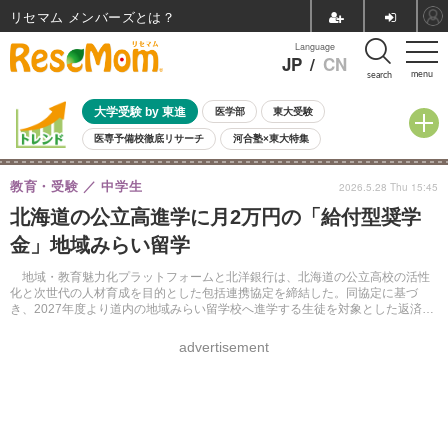
リセマム メンバーズ
Language
JP
/
CN
menu
search
大学受験 by 東進
医学部
東大受験
医専予備校徹底リサーチ
河合塾×東大特集
親子で考える大学選び
高校受験
中学受験
小学校受験
教育・受験
中学生
2026.5.28 Thu 15:45
共通テスト
夏休み
8月開催学校説明会・相談会
北海道の公立高進学に月2万円の「給付型奨学
8月開催イベント・WS
全国公立高校 過去問
人気記事
金」地域みらい留学
自由研究教材（小学生向け）
自由研究教材（中学生向け）
ランキング
地域・教育魅力化プラットフォームと北洋銀行は、北海道の公立高校の活性
化と次世代の人材育成を目的とした包括連携協定を締結した。同協定に基づ
き、2027年度より道内の地域みらい留学校へ進学する生徒を対象とした返済不
要の給付型奨学金「北海道地域みらい留学奨学金」を新設。経済面など多方面
から若者を支援する。
advertisement