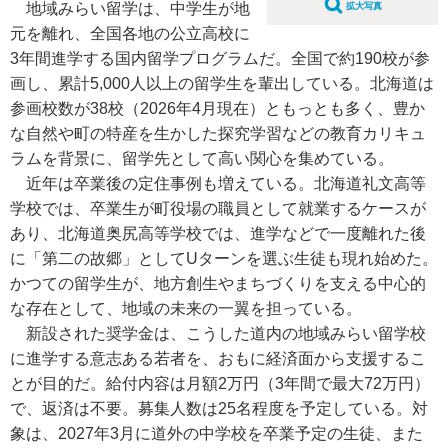
地域みらい留学は、中学生が地
拡大写真
元を離れ、全国各地の公立高校に
3年間進学する国内留学プログラムだ。全国で約190校が参
画し、累計5,000人以上の留学生を輩出している。北海道は
参画校数が38校（2026年4月現在）ともっとも多く、豊か
な自然や町の特産を生かした探究学習などの教育カリキュ
ラムを背景に、留学先として高い関心を集めている。
近年は卒業後の定住事例も増えている。北海道礼文高等
学校では、卒業生が町役場の職員として就業するケースが
あり、北海道奥尻高等学校では、進学などで一度離れた後
に「第二の故郷」としてUターンを選ぶ生徒も現れ始めた。
かつての留学生が、地方創生やまちづくりを支える中心的
な存在として、地域の未来の一翼を担っている。
新設された奨学金は、こうした道内の地域みらい留学校
に進学する意志ある若者を、おもに経済面から支援するこ
とが目的だ。給付内容は月額2万円（3年間で最大72万円）
で、返済は不要。募集人数は25名程度を予定している。対
象は、2027年3月に道外の中学校を卒業予定の生徒、また