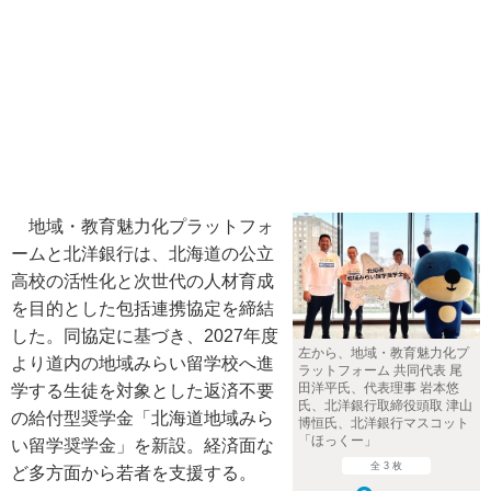
地域・教育魅力化プラットフォ
ームと北洋銀行は、北海道の公立
高校の活性化と次世代の人材育成
を目的とした包括連携協定を締結
した。同協定に基づき、2027年度
左から、地域・教育魅力化プ
より道内の地域みらい留学校へ進
ラットフォーム 共同代表 尾
田洋平氏、代表理事 岩本悠
学する生徒を対象とした返済不要
氏、北洋銀行取締役頭取 津山
の給付型奨学金「北海道地域みら
博恒氏、北洋銀行マスコット
「ほっくー」
い留学奨学金」を新設。経済面な
全 3 枚
ど多方面から若者を支援する。