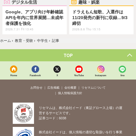
デジタル生活
趣味・娯楽
Google、アプリ向け年齢確認
ドラえもん短歌、入選作は
APIを年内に世界展開…未成年
11/20発売の新刊に収録…9/3
者保護を強化
締切
2026.7.31 Fri 13:45
2026.8.6 Thu 15:15
ホーム
›
教育・受験
›
中学生
›
記事
TOP
Home
Facebook
X
YouTube
Instagram
line
お問合せ
広告掲載
会社概要
リセマムについて
個人情報保護方針
リセマムは、株式会社イード（東証グロース上場）の運
営するサービスです。
証券コード：6038
株式会社イードは、個人情報の適切な取扱いを行う事業