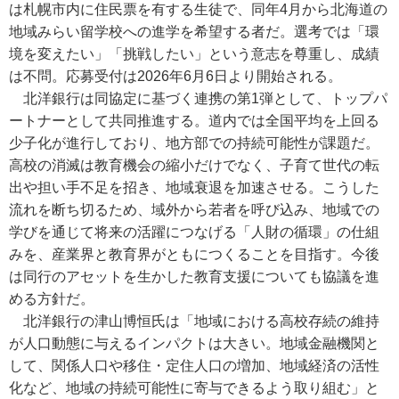
は札幌市内に住民票を有する生徒で、同年4月から北海道の
地域みらい留学校への進学を希望する者だ。選考では「環
境を変えたい」「挑戦したい」という意志を尊重し、成績
は不問。応募受付は2026年6月6日より開始される。
北洋銀行は同協定に基づく連携の第1弾として、トップパ
ートナーとして共同推進する。道内では全国平均を上回る
少子化が進行しており、地方部での持続可能性が課題だ。
高校の消滅は教育機会の縮小だけでなく、子育て世代の転
出や担い手不足を招き、地域衰退を加速させる。こうした
流れを断ち切るため、域外から若者を呼び込み、地域での
学びを通じて将来の活躍につなげる「人財の循環」の仕組
みを、産業界と教育界がともにつくることを目指す。今後
は同行のアセットを生かした教育支援についても協議を進
める方針だ。
北洋銀行の津山博恒氏は「地域における高校存続の維持
が人口動態に与えるインパクトは大きい。地域金融機関と
して、関係人口や移住・定住人口の増加、地域経済の活性
化など、地域の持続可能性に寄与できるよう取り組む」と