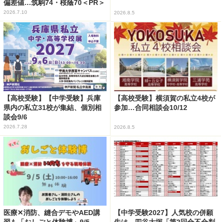
偏差値…筑駒74・桜蔭70＜PR＞
2026.7.10
2026.8.5
【高校受験】【中学受験】兵庫
【高校受験】横須賀の私立4校が
県内の私立31校が集結、個別相
参加…合同相談会10/12
談会9/6
2026.7.28
2026.8.5
医療✕消防、縫合デモやAED講
【中学受験2027】人気校の併願
習も「おしごと体験博」9/5