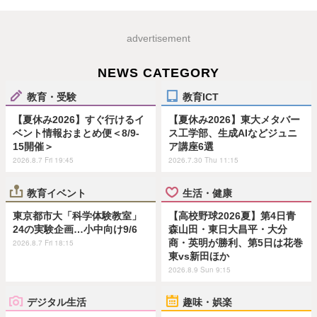
advertisement
NEWS CATEGORY
教育・受験
教育ICT
【夏休み2026】すぐ行けるイ
【夏休み2026】東大メタバー
ベント情報おまとめ便＜8/9-
ス工学部、生成AIなどジュニ
15開催＞
ア講座6選
2026.8.7 Fri 19:45
2026.7.30 Thu 11:15
教育イベント
生活・健康
東京都市大「科学体験教室」
【高校野球2026夏】第4日青
24の実験企画…小中向け9/6
森山田・東日大昌平・大分
商・英明が勝利、第5日は花巻
2026.8.7 Fri 18:15
東vs新田ほか
2026.8.9 Sun 9:15
デジタル生活
趣味・娯楽