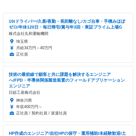
10tドライバー/久喜/夜勤・長距離なし/カゴ台車・手積みほぼ
ゼロ/年休120日・毎日帰宅/賞与年3回・東証プライム上場G
株式会社丸和運輸機関
埼玉県
月給34万円～40万円
正社員
技術の最前線で顧客と共に課題を解決するエンジニア
へ/FPD・半導体関係製造装置のフィールドアプリケーション
エンジニア
日総工産株式会社
神奈川県
年収400万円～
正社員 / 契約社員 / 派遣社員
HP作成のエンジニア/自社HPの保守・運用補助/未経験歓迎/土