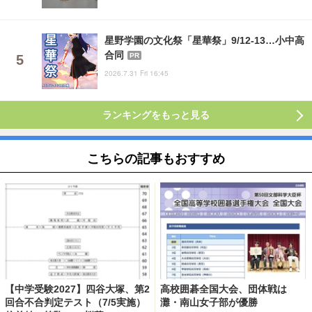
星野学園の文化祭「星華祭」9/12-13…小中高
合同
PR
2026.7.31 Fri 16:45
ランキングをもっと見る
こちらの記事もおすすめ
【中学受験2027】四谷大塚、第2
高校囲碁全国大会、団体戦は
回合不合判定テスト（7/5実施）
灘・南山女子部が優勝