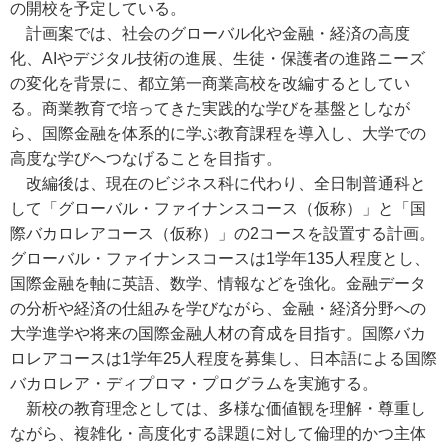
の開校を予定している。
計画案では、社会のグローバル化や金融・経済の高度
化、AIやデジタル技術の進展、生徒・保護者の進路ニーズ
の変化を背景に、都立第一商業高校を改編するとしてい
る。商業教育で培ってきた実践的な学びを基盤としなが
ら、国際金融を体系的に学ぶ教育課程を導入し、大学での
高度な学びへつなげることを目指す。
改編後は、現在のビジネス科に代わり、全日制普通科と
して「グローバル・ファイナンスコース（仮称）」と「国
際バカロレアコース（仮称）」の2コースを設置する計画。
グローバル・ファイナンスコースは1学年135人程度とし、
国際金融を軸に英語、数学、情報などを強化。金融データ
の分析や経済の仕組みを学びながら、金融・経済分野への
大学進学や将来の国際金融人材の育成を目指す。国際バカ
ロレアコースは1学年25人程度を募集し、日本語による国際
バカロレア・ディプロマ・プログラムを実施する。
新校の教育理念としては、多様な価値観を理解・尊重し
ながら、複雑化・高度化する課題に対して倫理的かつ主体