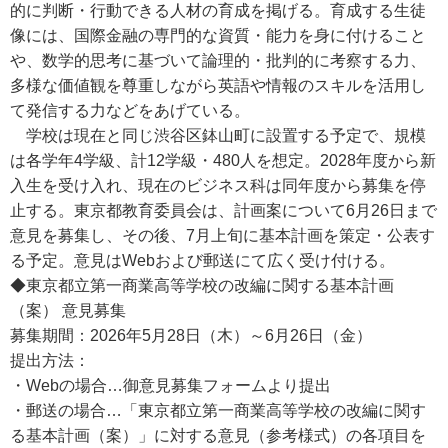
的に判断・行動できる人材の育成を掲げる。育成する生徒
像には、国際金融の専門的な資質・能力を身に付けること
や、数学的思考に基づいて論理的・批判的に考察する力、
多様な価値観を尊重しながら英語や情報のスキルを活用し
て発信する力などをあげている。
学校は現在と同じ渋谷区鉢山町に設置する予定で、規模
は各学年4学級、計12学級・480人を想定。2028年度から新
入生を受け入れ、現在のビジネス科は同年度から募集を停
止する。東京都教育委員会は、計画案について6月26日まで
意見を募集し、その後、7月上旬に基本計画を策定・公表す
る予定。意見はWebおよび郵送にて広く受け付ける。
◆東京都立第一商業高等学校の改編に関する基本計画
（案） 意見募集
募集期間：2026年5月28日（木）～6月26日（金）
提出方法：
・Webの場合…御意見募集フォームより提出
・郵送の場合…「東京都立第一商業高等学校の改編に関す
る基本計画（案）」に対する意見（参考様式）の各項目を