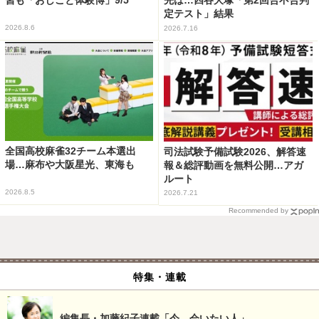
先は…四谷大塚「第2回合不合判
定テスト」結果
2026.8.6
2026.7.16
全国高校麻雀32チーム本選出
司法試験予備試験2026、解答速
場…麻布や大阪星光、東海も
報＆総評動画を無料公開…アガ
ルート
2026.8.5
2026.7.21
Recommended by
特集・連載
編集長・加藤紀子連載「今、会いたい人」