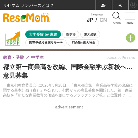
リセマム メンバーズ
Language
JP
/
CN
menu
search
大学受験 by 東進
医学部
東大受験
医専予備校徹底リサーチ
河合塾×東大特集
親子で考える大学選び
高校受験
中学受験
小学校受験
教育・受験
中学生
2026.5.29 Fri 11:45
共通テスト
夏休み
8月開催学校説明会・相談会
都立第一商業高を改編、国際金融学ぶ新校へ…
8月開催イベント・WS
全国公立高校 過去問
人気記事
意見募集
自由研究教材（小学生向け）
自由研究教材（中学生向け）
ランキング
東京都教育委員会は2026年5月28日、「東京都立第一商業高等学校の改編に
関する基本計画（案）」を公表し、都民からの意見募集を開始した。第一商業
高校を「新たな商業教育の価値を創出するフラッグシップ校」と位置付け、国
際金融教育と国際バカロレア教育を取り入れた新校へ改編する計画について意
見を求める。
advertisement