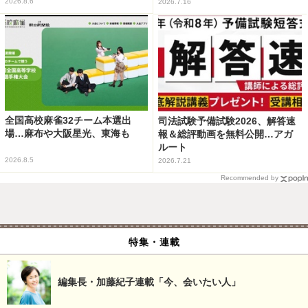
2026.8.6
2026.7.16
全国高校麻雀32チーム本選出
司法試験予備試験2026、解答速
場…麻布や大阪星光、東海も
報＆総評動画を無料公開…アガ
ルート
2026.8.5
2026.7.21
Recommended by
特集・連載
編集長・加藤紀子連載「今、会いたい人」