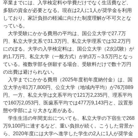
卒業までには、入学検定料や学費だけでなく生活費など、
多額の資金が必要となる。現在は2人に1人が奨学金を利用
しており、家計負担の軽減に向けた制度理解が不可欠とな
っている。
大学受験にかかる費用の平均は、国公立大学で27.7万
円、私立大学文系で31.3万円、私立大学理系では32.2万円
にのぼる。大学の入学検定料は、国公立大学（2次試験）が
約1.7万円、私立大学（一般方式）が約3万～3.5万円となっ
ている。複数学部を併願する場合、受験料だけで数十万円
の出費は避けられない。
入学までにかかる費用（2025年度初年度納付金）は、国
立大学が81万7,800円、公立大学（地域内平均）が76万889
円。一方、私立大学は文系平均で121万2,235円、理系平均
で160万2,053円、医歯系平均では477万9,143円と、設置形
態や学部により大きな差がある。
学生生活の年間支出についても、私立大学の下宿生で268
万9,100円に達するなど、重い負担が続く。こうした背景か
ら、2020年度には大学へ進学した学生の2人に1人が奨学金