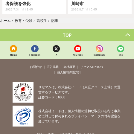
者保護を強化
川崎市
2026.7.31 Fri 13:45
2026.8.7 Fri 10:45
ホーム
›
教育・受験
›
高校生
›
記事
TOP
Home
Facebook
X
YouTube
Instagram
line
お問合せ
広告掲載
会社概要
リセマムについて
個人情報保護方針
リセマムは、株式会社イード（東証グロース上場）の運
営するサービスです。
証券コード：6038
株式会社イードは、個人情報の適切な取扱いを行う事業
者に対して付与されるプライバシーマークの付与認定を
受けています。