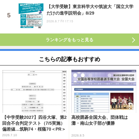
【大学受験】東京科学大や筑波大「国立大学
だけの進学説明会」8/29
2026.8.7 Fri 17:15
ランキングをもっと見る
こちらの記事もおすすめ
【中学受験2027】四谷大塚、第2
高校囲碁全国大会、団体戦は
回合不合判定テスト（7/5実施）
灘・南山女子部が優勝
偏差値…筑駒74・桜蔭70＜PR＞
2026.7.10
2026.8.5