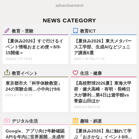
advertisement
NEWS CATEGORY
教育・受験
教育ICT
【夏休み2026】すぐ行けるイ
【夏休み2026】東大メタバー
ベント情報おまとめ便＜8/9-
ス工学部、生成AIなどジュニ
15開催＞
ア講座6選
2026.8.7 Fri 19:45
2026.7.30 Thu 11:15
教育イベント
生活・健康
東京都市大「科学体験教室」
【高校野球2026夏】東海大甲
24の実験企画…小中向け9/6
府・健大高崎・有明・長崎日
大が勝利…第4日は遊学館vs
2026.8.7 Fri 18:15
青森山田ほか
2026.8.8 Sat 9:52
デジタル生活
趣味・娯楽
Google、アプリ向け年齢確認
【夏休み2026】魚に触れて学
APIを年内に世界展開…未成年
ぶ「おさかな」イベント8/8…