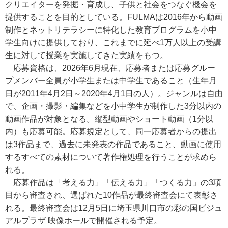
クリエイターを発掘・育成し、子供と社会をつなぐ機会を
提供することを目的としている。FULMAは2016年から動画
制作とネットリテラシーに特化した教育プログラムを小中
学生向けに提供しており、これまでに延べ1万人以上の受講
生に対して授業を実施してきた実績をもつ。
応募資格は、2026年6月現在、応募者または応募グルー
プメンバー全員が小学生または中学生であること（生年月
日が2011年4月2日～2020年4月1日の人）。ジャンルは自由
で、企画・撮影・編集などを小中学生が制作した3分以内の
動画作品が対象となる。縦型動画やショート動画（1分以
内）も応募可能。応募規定として、同一応募者からの提出
は3作品まで、過去に未発表の作品であること、動画に使用
するすべての素材について著作権処理を行うことが求めら
れる。
応募作品は「考える力」「伝える力」「つくる力」の3項
目から審査され、選ばれた10作品が最終審査会にて表彰さ
れる。最終審査会は12月5日に埼玉県川口市の彩の国ビジュ
アルプラザ 映像ホールで開催される予定。