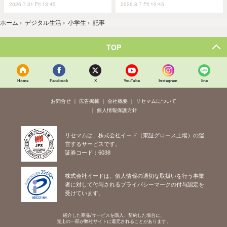
2026.7.31 Fri 13:45
2026.8.7 Fri 10:45
ホーム
›
デジタル生活
›
小学生
›
記事
TOP
Home
Facebook
X
YouTube
Instagram
line
お問合せ
広告掲載
会社概要
リセマムについて
個人情報保護方針
リセマムは、株式会社イード（東証グロース上場）の運
営するサービスです。
証券コード：6038
株式会社イードは、個人情報の適切な取扱いを行う事業
者に対して付与されるプライバシーマークの付与認定を
受けています。
紹介した商品/サービスを購入、契約した場合に、
売上の一部が弊社サイトに還元されることがあります。