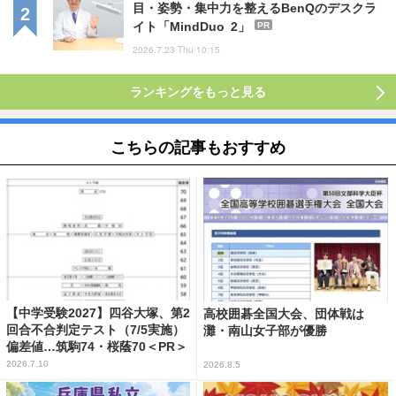
目・姿勢・集中力を整えるBenQのデスクラ
イト「MindDuo 2」
PR
2026.7.23 Thu 10:15
ランキングをもっと見る
こちらの記事もおすすめ
【中学受験2027】四谷大塚、第2
高校囲碁全国大会、団体戦は
回合不合判定テスト（7/5実施）
灘・南山女子部が優勝
偏差値…筑駒74・桜蔭70＜PR＞
2026.7.10
2026.8.5