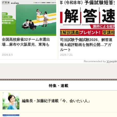
全国高校麻雀32チーム本選出
司法試験予備試験2026、解答速
場…麻布や大阪星光、東海も
報＆総評動画を無料公開…アガ
ルート
2026.8.5
2026.7.21
Recommended by
特集・連載
編集長・加藤紀子連載「今、会いたい人」