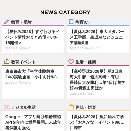
NEWS CATEGORY
教育・受験
教育ICT
【夏休み2026】すぐ行けるイ
【夏休み2026】東大メタバー
ベント情報おまとめ便＜8/9-
ス工学部、生成AIなどジュニ
15開催＞
ア講座6選
2026.8.7 Fri 19:45
2026.7.30 Thu 11:15
教育イベント
生活・健康
東京都市大「科学体験教室」
【高校野球2026夏】第3日東
24の実験企画…小中向け9/6
海大甲府・健大高崎・有明・
長崎日大が勝利…第4日は遊学
2026.8.7 Fri 18:15
館vs青森山田ほか
2026.8.8 Sat 9:52
デジタル生活
趣味・娯楽
Google、アプリ向け年齢確認
【夏休み2026】魚に触れて学
APIを年内に世界展開…未成年
ぶ「おさかな」イベント8/8…
者保護を強化
川崎市