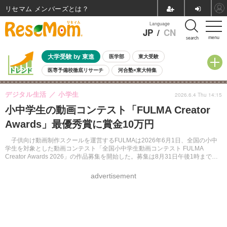
リセマム メンバーズ
Language
JP
/
CN
menu
search
大学受験 by 東進
医学部
東大受験
医専予備校徹底リサーチ
河合塾×東大特集
親子で考える大学選び
高校受験
中学受験
小学校受験
デジタル生活
小学生
2026.6.4 Thu 14:15
共通テスト
夏休み
8月開催学校説明会・相談会
小中学生の動画コンテスト「FULMA Creator
8月開催イベント・WS
全国公立高校 過去問
人気記事
Awards」最優秀賞に賞金10万円
自由研究教材（小学生向け）
自由研究教材（中学生向け）
ランキング
子供向け動画制作スクールを運営するFULMAは2026年6月1日、全国の小中
学生を対象とした動画コンテスト「全国小中学生動画コンテスト FULMA
Creator Awards 2026」の作品募集を開始した。募集は8月31日午後1時まで。
最優秀賞には賞金10万円が贈られる。
advertisement