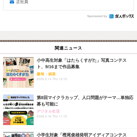
正社員
Sponsored by
関連ニュース
小中高生対象「はたらくすがた」写真コンテス
ト、9/16まで作品募集
趣味・娯楽
2026.5.14 Thu 13:15
第8回マイクラカップ、人口問題がテーマ…単独応
募も可能に
デジタル生活
2026.4.16 Thu 11:15
小学生対象「樫尾俊雄発明アイディアコンテス