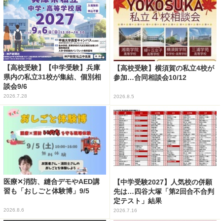
【高校受験】【中学受験】兵庫
【高校受験】横須賀の私立4校が
県内の私立31校が集結、個別相
参加…合同相談会10/12
談会9/6
2026.7.28
2026.8.5
医療✕消防、縫合デモやAED講
【中学受験2027】人気校の併願
習も「おしごと体験博」9/5
先は…四谷大塚「第2回合不合判
定テスト」結果
2026.8.6
2026.7.16