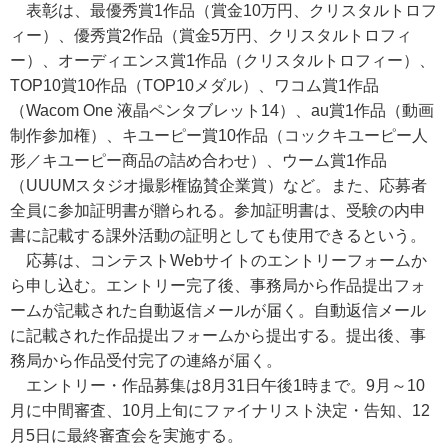
表彰は、最優秀賞1作品（賞金10万円、クリスタルトロフ
ィー）、優秀賞2作品（賞金5万円、クリスタルトロフィ
ー）、オーディエンス賞1作品（クリスタルトロフィー）、
TOP10賞10作品（TOP10メダル）、ワコム賞1作品
（Wacom One 液晶ペンタブレット14）、au賞1作品（動画
制作参加権）、キユーピー賞10作品（コックキユーピー人
形／キユーピー商品の詰め合わせ）、ウーム賞1作品
（UUUMスタジオ撮影権協賛企業賞）など。また、応募者
全員に参加証明書が贈られる。参加証明書は、受験の内申
書に記載する課外活動の証明としても使用できるという。
応募は、コンテストWebサイトのエントリーフォームか
ら申し込む。エントリー完了後、事務局から作品提出フォ
ームが記載された自動返信メールが届く。自動返信メール
に記載された作品提出フォームから提出する。提出後、事
務局から作品受付完了の連絡が届く。
エントリー・作品募集は8月31日午後1時まで。9月～10
月に中間審査、10月上旬にファイナリスト決定・告知、12
月5日に最終審査会を実施する。