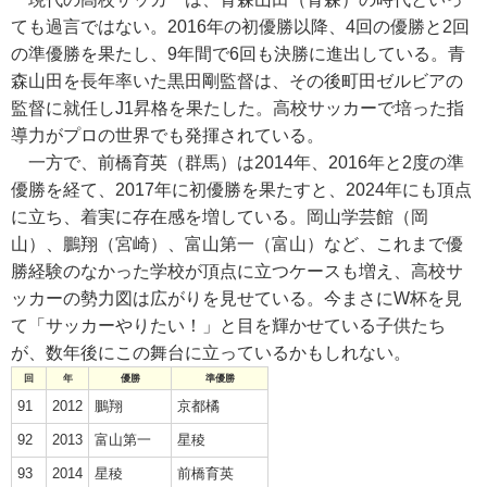
ても過言ではない。2016年の初優勝以降、4回の優勝と2回
の準優勝を果たし、9年間で6回も決勝に進出している。青
森山田を長年率いた黒田剛監督は、その後町田ゼルビアの
監督に就任しJ1昇格を果たした。高校サッカーで培った指
導力がプロの世界でも発揮されている。
一方で、前橋育英（群馬）は2014年、2016年と2度の準
優勝を経て、2017年に初優勝を果たすと、2024年にも頂点
に立ち、着実に存在感を増している。岡山学芸館（岡
山）、鵬翔（宮崎）、富山第一（富山）など、これまで優
勝経験のなかった学校が頂点に立つケースも増え、高校サ
ッカーの勢力図は広がりを見せている。今まさにW杯を見
て「サッカーやりたい！」と目を輝かせている子供たち
が、数年後にこの舞台に立っているかもしれない。
回
年
優勝
準優勝
91
2012
鵬翔
京都橘
92
2013
富山第一
星稜
93
2014
星稜
前橋育英