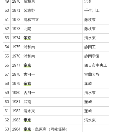
49
1970
藤枝東
浜名
50
1971
習志野
壬生川工
51
1972
浦和市立
藤枝東
52
1973
北陽
藤枝東
53
1974
帝京
清水東
54
1975
浦和南
静岡工
55
1976
浦和南
静岡学園
56
1977
帝京
四日市中央工
57
1978
古河一
室蘭大谷
58
1979
帝京
韮崎
59
1980
古河一
清水東
60
1981
武南
韮崎
61
1982
清水東
韮崎
62
1983
帝京
清水東
63
1984
帝京
・島原商（両校優勝）