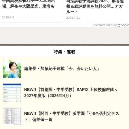
全国高校麻雀32チーム本選出
司法試験予備試験2026、解答速
場…麻布や大阪星光、東海も
報＆総評動画を無料公開…アガ
ルート
2026.8.5
2026.7.21
Recommended by
特集・連載
編集長・加藤紀子連載「今、会いたい人」
NEW!!【首都圏・中学受験】SAPIX 上位校偏差値＜
2027年度版（2026年4月）
NEW!!【関西・中学受験】浜学園「小6合否判定テス
ト」偏差値一覧