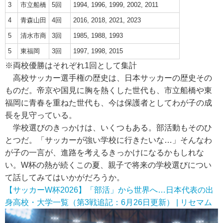
3
市立船橋
5回
1994, 1996, 1999, 2002, 2011
4
青森山田
4回
2016, 2018, 2021, 2023
5
清水市商
3回
1985, 1988, 1993
5
東福岡
3回
1997, 1998, 2015
※両校優勝はそれぞれ1回として集計
高校サッカー選手権の歴史は、日本サッカーの歴史その
ものだ。帝京や国見に胸を熱くした世代も、市立船橋や東
福岡に青春を重ねた世代も、今は保護者としてわが子の成
長を見守っている。
学校選びのきっかけは、いくつもある。部活動もそのひ
とつだ。「サッカーが強い学校に行きたいな…」そんなわ
が子の一言が、進路を考えるきっかけになるかもしれな
い。W杯の熱が続くこの夏、親子で将来の学校選びについ
て話してみてはいかがだろうか。
【サッカーW杯2026】「部活」から世界へ…日本代表の出
身高校・大学一覧（第3戦追記：6月26日更新） | リセマム