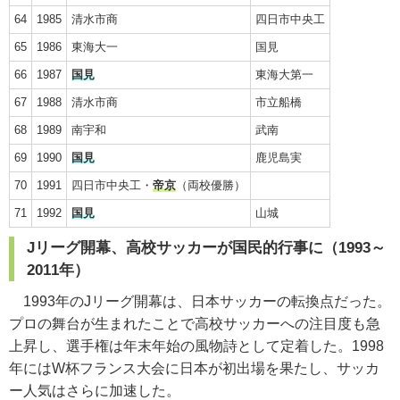
64
1985
清水市商
四日市中央工
65
1986
東海大一
国見
66
1987
国見
東海大第一
67
1988
清水市商
市立船橋
68
1989
南宇和
武南
69
1990
国見
鹿児島実
70
1991
四日市中央工・
帝京
（両校優勝）
71
1992
国見
山城
Jリーグ開幕、高校サッカーが国民的行事に（1993～
2011年）
1993年のJリーグ開幕は、日本サッカーの転換点だった。
プロの舞台が生まれたことで高校サッカーへの注目度も急
上昇し、選手権は年末年始の風物詩として定着した。1998
年にはW杯フランス大会に日本が初出場を果たし、サッカ
ー人気はさらに加速した。