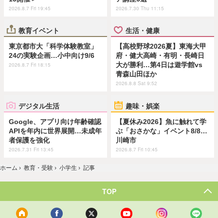
2026.8.7 Fri 19:45
2026.7.30 Thu 11:15
教育イベント
生活・健康
東京都市大「科学体験教室」
【高校野球2026夏】東海大甲
24の実験企画…小中向け9/6
府・健大高崎・有明・長崎日
大が勝利…第4日は遊学館vs
2026.8.7 Fri 18:15
青森山田ほか
2026.8.8 Sat 9:52
デジタル生活
趣味・娯楽
Google、アプリ向け年齢確認
【夏休み2026】魚に触れて学
APIを年内に世界展開…未成年
ぶ「おさかな」イベント8/8…
者保護を強化
川崎市
2026.7.31 Fri 13:45
2026.8.7 Fri 10:45
ホーム
›
教育・受験
›
小学生
›
記事
TOP