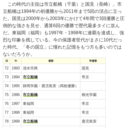
この時代の主役は市立船橋（千葉）と国見（長崎）。市
立船橋は1994年の初優勝から2011年まで5回の頂点に立っ
た。国見は2000年から2003年にかけて4年間で3回優勝と圧
倒的な強さを見せ、通算6回の優勝で歴代最多タイに並ん
だ。東福岡（福岡）も1997年・1998年に連覇を達成し、強
烈な印象を残している。今の保護者世代がまさに10代だっ
た時代。「冬の国立」に憧れた記憶をもつ方も多いのでは
ないだろうか。
回
年
優勝
準優勝
72
1993
清水市商
国見
73
1994
市立船橋
帝京
74
1995
静岡学園・鹿児島実（両校優勝）
75
1996
市立船橋
桐光学園
76
1997
東福岡
帝京
77
1998
東福岡
帝京
78
1999
市立船橋
鹿児島実