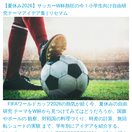
【夏休み2026】サッカーW杯熱狂の今！小学生向け自由研
究テーマアイデア集 | リセマム
FIFAワールドカップ2026の熱気が続く今、夏休みの自由
研究 テーマをW杯から見つけてみてはどうだろうか。国旗
やボールの 観察、対戦国の料理づくり、時差の計算、無回
転シュートの実験 まで、学年別にアイデアを紹介する。