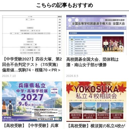
こちらの記事もおすすめ
【中学受験2027】四谷大塚、第2
高校囲碁全国大会、団体戦は
回合不合判定テスト（7/5実施）
灘・南山女子部が優勝
偏差値…筑駒74・桜蔭70＜PR＞
2026.7.10
2026.8.5
【高校受験】【中学受験】兵庫
【高校受験】横須賀の私立4校が