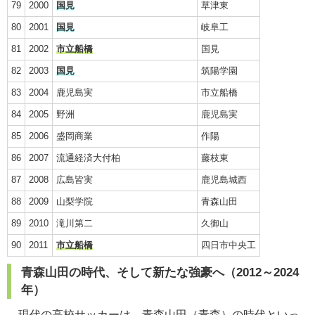
79
2000
国見
草津東
80
2001
国見
岐阜工
81
2002
市立船橋
国見
82
2003
国見
筑陽学園
83
2004
鹿児島実
市立船橋
84
2005
野洲
鹿児島実
85
2006
盛岡商業
作陽
86
2007
流通経済大付柏
藤枝東
87
2008
広島皆実
鹿児島城西
88
2009
山梨学院
青森山田
89
2010
滝川第二
久御山
90
2011
市立船橋
四日市中央工
青森山田の時代、そして新たな強豪へ（2012～2024
年）
現代の高校サッカーは、青森山田（青森）の時代といっ