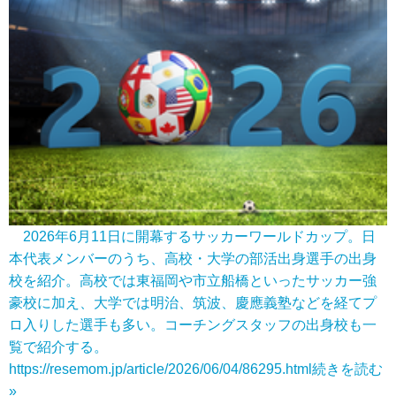
2026年6月11日に開幕するサッカーワールドカップ。日
本代表メンバーのうち、高校・大学の部活出身選手の出身
校を紹介。高校では東福岡や市立船橋といったサッカー強
豪校に加え、大学では明治、筑波、慶應義塾などを経てプ
ロ入りした選手も多い。コーチングスタッフの出身校も一
覧で紹介する。
https://resemom.jp/article/2026/06/04/86295.html
続きを読む
»