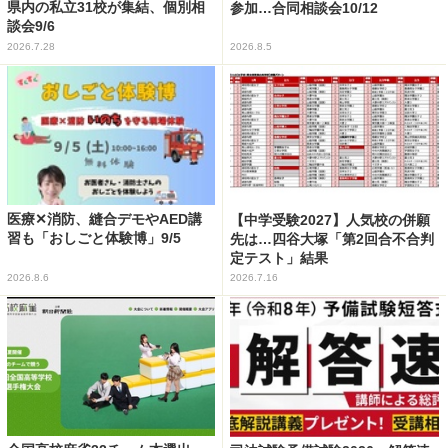
県内の私立31校が集結、個別相
参加…合同相談会10/12
談会9/6
2026.7.28
2026.8.5
医療✕消防、縫合デモやAED講
【中学受験2027】人気校の併願
習も「おしごと体験博」9/5
先は…四谷大塚「第2回合不合判
定テスト」結果
2026.8.6
2026.7.16