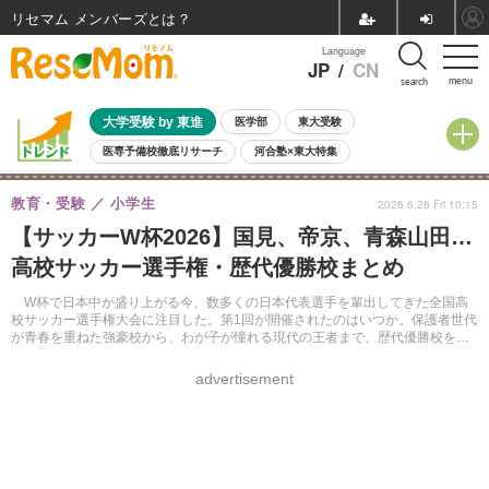
リセマム メンバーズ
Language
JP
/
CN
menu
search
大学受験 by 東進
医学部
東大受験
医専予備校徹底リサーチ
河合塾×東大特集
親子で考える大学選び
高校受験
中学受験
小学校受験
教育・受験
小学生
2026.6.26 Fri 10:15
共通テスト
夏休み
8月開催学校説明会・相談会
【サッカーW杯2026】国見、帝京、青森山田…
8月開催イベント・WS
全国公立高校 過去問
人気記事
高校サッカー選手権・歴代優勝校まとめ
自由研究教材（小学生向け）
自由研究教材（中学生向け）
ランキング
W杯で日本中が盛り上がる今、数多くの日本代表選手を輩出してきた全国高
校サッカー選手権大会に注目した。第1回が開催されたのはいつか。保護者世代
が青春を重ねた強豪校から、わが子が憧れる現代の王者まで、歴代優勝校を時
代別に振り返る。
advertisement