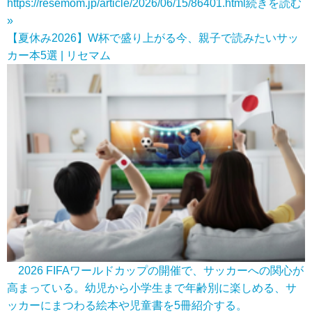
https://resemom.jp/article/2026/06/15/86401.html
続きを読む
»
【夏休み2026】W杯で盛り上がる今、親子で読みたいサッ
カー本5選 | リセマム
2026 FIFAワールドカップの開催で、サッカーへの関心が
高まっている。幼児から小学生まで年齢別に楽しめる、サ
ッカーにまつわる絵本や児童書を5冊紹介する。