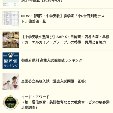
2027年度版（2026年4月）
NEW!!【関西・中学受験】浜学園「小6合否判定テス
ト」偏差値一覧
【中学受験の塾選び】SAPIX・日能研・四谷大塚・早稲
アカ・エルカミノ・グノーブルの特徴・費用と合格力
都道府県別 高校入試偏差値ランキング
全国公立高校入試（過去入試問題・正答）
イード・アワード
（塾・通信教育・英語教育などの教育サービスの顧客満
足度調査）