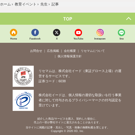
ホーム
›
教育イベント
›
先生
›
記事
TOP
Home
Facebook
X
YouTube
Instagram
line
お問合せ
広告掲載
会社概要
リセマムについて
個人情報保護方針
リセマムは、株式会社イード（東証グロース上場）の運
営するサービスです。
証券コード：6038
株式会社イードは、個人情報の適切な取扱いを行う事業
者に対して付与されるプライバシーマークの付与認定を
受けています。
紹介した商品/サービスを購入、契約した場合に、
売上の一部が弊社サイトに還元されることがあります。
当サイトに掲載の記事・見出し・写真・画像の無断転載を禁じます。
Copyright © 2026 IID, Inc.