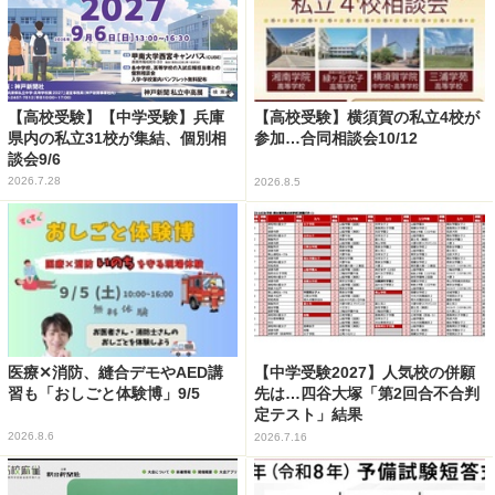
【高校受験】【中学受験】兵庫
【高校受験】横須賀の私立4校が
県内の私立31校が集結、個別相
参加…合同相談会10/12
談会9/6
2026.7.28
2026.8.5
医療✕消防、縫合デモやAED講
【中学受験2027】人気校の併願
習も「おしごと体験博」9/5
先は…四谷大塚「第2回合不合判
定テスト」結果
2026.8.6
2026.7.16