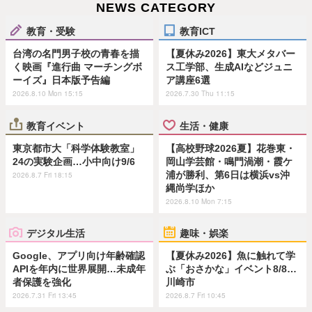
NEWS CATEGORY
教育・受験
教育ICT
台湾の名門男子校の青春を描
【夏休み2026】東大メタバー
く映画『進行曲 マーチングボ
ス工学部、生成AIなどジュニ
ーイズ』日本版予告編
ア講座6選
2026.8.10 Mon 15:15
2026.7.30 Thu 11:15
教育イベント
生活・健康
東京都市大「科学体験教室」
【高校野球2026夏】花巻東・
24の実験企画…小中向け9/6
岡山学芸館・鳴門渦潮・霞ケ
浦が勝利、第6日は横浜vs沖
2026.8.7 Fri 18:15
縄尚学ほか
2026.8.10 Mon 7:15
デジタル生活
趣味・娯楽
Google、アプリ向け年齢確認
【夏休み2026】魚に触れて学
APIを年内に世界展開…未成年
ぶ「おさかな」イベント8/8…
者保護を強化
川崎市
2026.7.31 Fri 13:45
2026.8.7 Fri 10:45