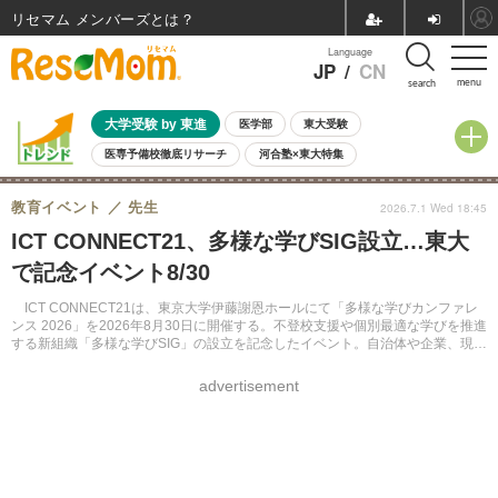
リセマム メンバーズ
Language
JP
/
CN
menu
search
大学受験 by 東進
医学部
東大受験
医専予備校徹底リサーチ
河合塾×東大特集
親子で考える大学選び
高校受験
中学受験
小学校受験
教育イベント
先生
2026.7.1 Wed 18:45
共通テスト
夏休み
8月開催学校説明会・相談会
ICT CONNECT21、多様な学びSIG設立…東大
8月開催イベント・WS
全国公立高校 過去問
人気記事
で記念イベント8/30
自由研究教材（小学生向け）
自由研究教材（中学生向け）
ランキング
ICT CONNECT21は、東京大学伊藤謝恩ホールにて「多様な学びカンファレ
ンス 2026」を2026年8月30日に開催する。不登校支援や個別最適な学びを推進
する新組織「多様な学びSIG」の設立を記念したイベント。自治体や企業、現場
が連携し、子供ひとりひとりの認知特性に応じた学びの環境作りを目指す。
advertisement