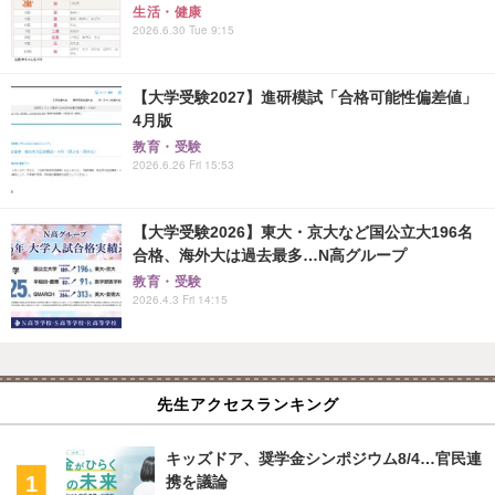
生活・健康
2026.6.30 Tue 9:15
【大学受験2027】進研模試「合格可能性偏差値」
4月版
教育・受験
2026.6.26 Fri 15:53
【大学受験2026】東大・京大など国公立大196名
合格、海外大は過去最多…N高グループ
教育・受験
2026.4.3 Fri 14:15
先生アクセスランキング
キッズドア、奨学金シンポジウム8/4…官民連
携を議論