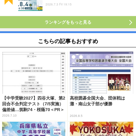
2026.7.3 Fri 19:15
ランキングをもっと見る
こちらの記事もおすすめ
【中学受験2027】四谷大塚、第2
高校囲碁全国大会、団体戦は
回合不合判定テスト（7/5実施）
灘・南山女子部が優勝
偏差値…筑駒74・桜蔭70＜PR＞
2026.7.10
2026.8.5