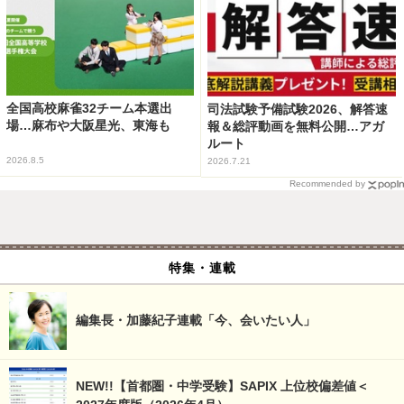
全国高校麻雀32チーム本選出
司法試験予備試験2026、解答速
場…麻布や大阪星光、東海も
報＆総評動画を無料公開…アガ
ルート
2026.8.5
2026.7.21
Recommended by
特集・連載
編集長・加藤紀子連載「今、会いたい人」
NEW!!【首都圏・中学受験】SAPIX 上位校偏差値＜