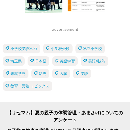
advertisement
小学校受験2027
小学校受験
私立小学校
埼玉県
日本語
英語学習
英語4技能
未就学児
幼児
入試
受験
教育・受験 トピックス
【リセマム】夏の親子の体調管理・あまさけについての
アンケート