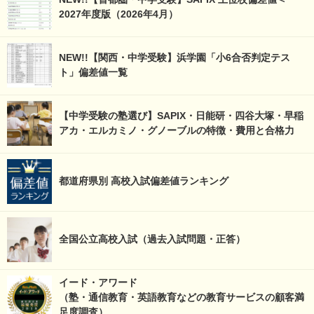
2027年度版（2026年4月）
NEW!!【関西・中学受験】浜学園「小6合否判定テス
ト」偏差値一覧
【中学受験の塾選び】SAPIX・日能研・四谷大塚・早稲
アカ・エルカミノ・グノーブルの特徴・費用と合格力
都道府県別 高校入試偏差値ランキング
全国公立高校入試（過去入試問題・正答）
イード・アワード
（塾・通信教育・英語教育などの教育サービスの顧客満
足度調査）