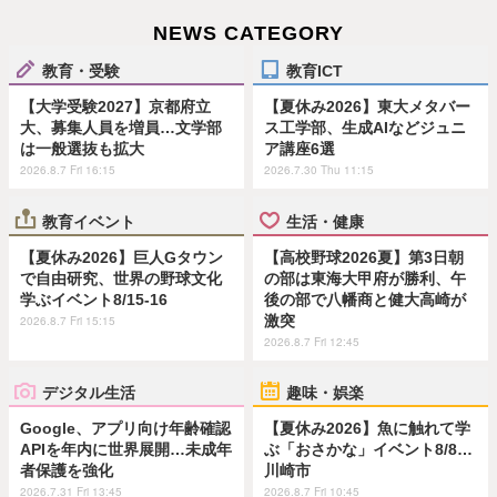
NEWS CATEGORY
教育・受験
教育ICT
【大学受験2027】京都府立
【夏休み2026】東大メタバー
大、募集人員を増員…文学部
ス工学部、生成AIなどジュニ
は一般選抜も拡大
ア講座6選
2026.8.7 Fri 16:15
2026.7.30 Thu 11:15
教育イベント
生活・健康
【夏休み2026】巨人Gタウン
【高校野球2026夏】第3日朝
で自由研究、世界の野球文化
の部は東海大甲府が勝利、午
学ぶイベント8/15-16
後の部で八幡商と健大高崎が
激突
2026.8.7 Fri 15:15
2026.8.7 Fri 12:45
デジタル生活
趣味・娯楽
Google、アプリ向け年齢確認
【夏休み2026】魚に触れて学
APIを年内に世界展開…未成年
ぶ「おさかな」イベント8/8…
者保護を強化
川崎市
2026.7.31 Fri 13:45
2026.8.7 Fri 10:45