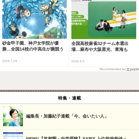
砂金甲子園、神戸女学院が優
全国高校麻雀32チーム本選出
勝…全国14校の中高生が腕競う
場…麻布や大阪星光、東海も
2026.7.29
2026.8.5
Recommended by
特集・連載
編集長・加藤紀子連載「今、会いたい人」
NEW!!【首都圏・中学受験】SAPIX 上位校偏差値＜