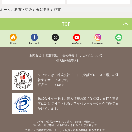
ホーム
›
教育・受験
›
未就学児
›
記事
TOP
Home
Facebook
X
YouTube
Instagram
line
お問合せ
広告掲載
会社概要
リセマムについて
個人情報保護方針
リセマムは、株式会社イード（東証グロース上場）の運
営するサービスです。
証券コード：6038
株式会社イードは、個人情報の適切な取扱いを行う事業
者に対して付与されるプライバシーマークの付与認定を
受けています。
紹介した商品/サービスを購入、契約した場合に、
売上の一部が弊社サイトに還元されることがあります。
当サイトに掲載の記事・見出し・写真・画像の無断転載を禁じます。