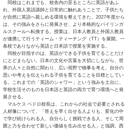
同校はこれまでも、校舎内の至るところに英語があふ
れ、外国人英語講師と日常的に触れあうことで、子供たち
が自然に英語へ親しめる環境を整えてきた。2027年度から
は、その強みをさらに発展させ、より本格的なバイリンガ
ルスクールへ転換する。授業は、日本人教員と外国人教員
が連携して行うティーム・ティーチング（TT）を展開。一
条校でありながら英語と日本語で授業を実施する。
同校が目指すのは、英語ができる子供を育てることだけ
にとどまらない。日本の文化や言葉を大切にしながら、世
界の人々と自然に関わり、広い視野で物事を考え、自分の
思いや考えを伝えられる子供を育てることを目標としてい
る。これまでの「英語のシャワー」という強みを土台に、
学校生活そのものを日本語と英語の両方で育つ環境へと発
展させる。
マルケス ペドロ校長は、これからの社会で必要とされる
人材像について、「答えを早く出せる人よりも、変化の中
で学び続けられる人、自分らしく挑戦できる人、そして周
囲と力を合わせて新しい価値を生み出せる人」と強調。西