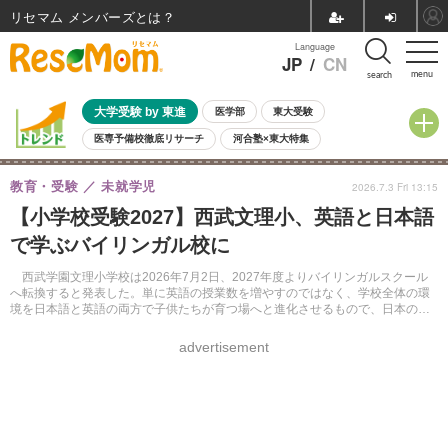
リセマム メンバーズ
Language
JP
/
CN
menu
search
大学受験 by 東進
医学部
東大受験
医専予備校徹底リサーチ
河合塾×東大特集
親子で考える大学選び
高校受験
中学受験
小学校受験
教育・受験
未就学児
2026.7.3 Fri 13:15
共通テスト
夏休み
8月開催学校説明会・相談会
【小学校受験2027】西武文理小、英語と日本語
8月開催イベント・WS
全国公立高校 過去問
人気記事
で学ぶバイリンガル校に
自由研究教材（小学生向け）
自由研究教材（中学生向け）
ランキング
西武学園文理小学校は2026年7月2日、2027年度よりバイリンガルスクール
へ転換すると発表した。単に英語の授業数を増やすのではなく、学校全体の環
境を日本語と英語の両方で子供たちが育つ場へと進化させるもので、日本の文
化や言葉を大切にしながら、国際的な視野を育む教育を目指す。
advertisement