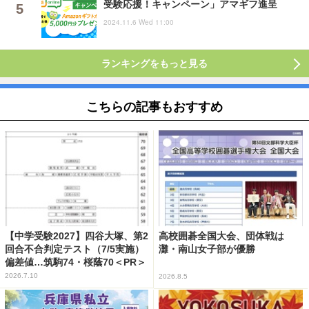
受験応援！キャンペーン」アマギフ進呈
2024.11.6 Wed 11:00
ランキングをもっと見る
こちらの記事もおすすめ
【中学受験2027】四谷大塚、第2
高校囲碁全国大会、団体戦は
回合不合判定テスト（7/5実施）
灘・南山女子部が優勝
偏差値…筑駒74・桜蔭70＜PR＞
2026.7.10
2026.8.5