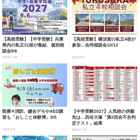
【高校受験】【中学受験】兵庫
【高校受験】横須賀の私立4校が
県内の私立31校が集結、個別相
参加…合同相談会10/12
談会9/6
2026.7.28
2026.8.5
医療✕消防、縫合デモやAED講
【中学受験2027】人気校の併願
習も「おしごと体験博」9/5
先は…四谷大塚「第2回合不合判
定テスト」結果
2026.8.6
2026.7.16