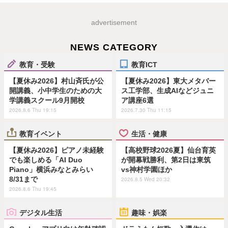
advertisement
NEWS CATEGORY
教育・受験
教育ICT
【夏休み2026】村山斉氏が公
【夏休み2026】東大メタバー
開講義、小中学生のための大
ス工学部、生成AIなどジュニ
学講義スクール9月開校
ア講座6選
2026.8.6 Thu 19:15
2026.7.30 Thu 11:15
教育イベント
生活・健康
【夏休み2026】ピアノ未経験
【高校野球2026夏】仙台育英
でも楽しめる「AI Duo
が開幕戦勝利、第2日は東筑
Piano」横浜みなとみらい
vs神村学園ほか
8/31まで
2026.8.5 Wed 20:32
2026.8.6 Thu 19:45
デジタル生活
趣味・娯楽