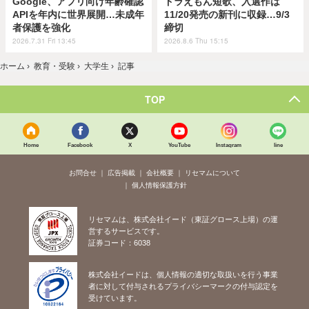
Google、アプリ向け年齢確認
ドラえもん短歌、入選作は
APIを年内に世界展開…未成年
11/20発売の新刊に収録…9/3
者保護を強化
締切
2026.7.31 Fri 13:45
2026.8.6 Thu 15:15
ホーム
›
教育・受験
›
大学生
›
記事
TOP
Home
Facebook
X
YouTube
Instagram
line
お問合せ
広告掲載
会社概要
リセマムについて
個人情報保護方針
リセマムは、株式会社イード（東証グロース上場）の運
営するサービスです。
証券コード：6038
株式会社イードは、個人情報の適切な取扱いを行う事業
者に対して付与されるプライバシーマークの付与認定を
受けています。