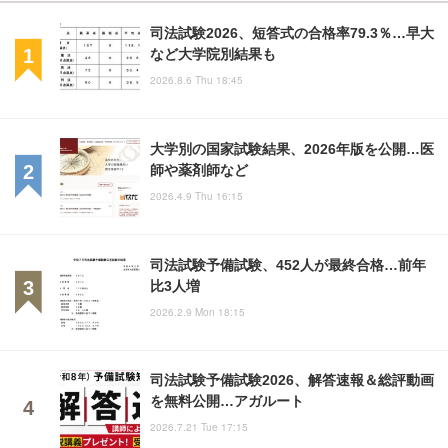
司法試験2026、短答式の合格率79.3％…早大
など大学院別結果も
2026.8.6 Thu 18:45
大学別の国家試験結果、2026年版を公開…医
師や薬剤師など
2026.4.9 Thu 16:15
司法試験予備試験、452人が最終合格…前年
比3人増
2026.2.9 Mon 18:15
司法試験予備試験2026、解答速報＆総評動画
を無料公開…アガルート
2026.7.21 Tue 17:15