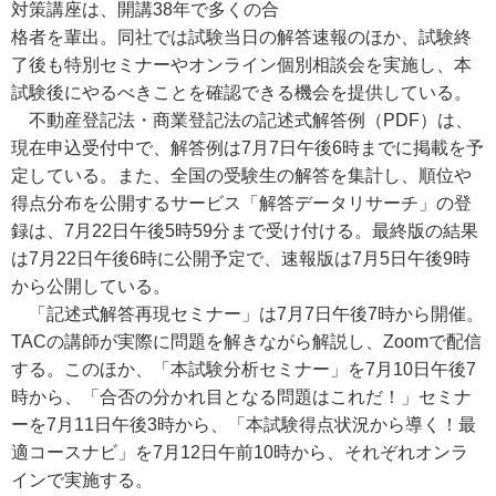
対策講座は、開講38年で多くの合
格者を輩出。同社では試験当日の解答速報のほか、試験終
了後も特別セミナーやオンライン個別相談会を実施し、本
試験後にやるべきことを確認できる機会を提供している。
不動産登記法・商業登記法の記述式解答例（PDF）は、
現在申込受付中で、解答例は7月7日午後6時までに掲載を予
定している。また、全国の受験生の解答を集計し、順位や
得点分布を公開するサービス「解答データリサーチ」の登
録は、7月22日午後5時59分まで受け付ける。最終版の結果
は7月22日午後6時に公開予定で、速報版は7月5日午後9時
から公開している。
「記述式解答再現セミナー」は7月7日午後7時から開催。
TACの講師が実際に問題を解きながら解説し、Zoomで配信
する。このほか、「本試験分析セミナー」を7月10日午後7
時から、「合否の分かれ目となる問題はこれだ！」セミナ
ーを7月11日午後3時から、「本試験得点状況から導く！最
適コースナビ」を7月12日午前10時から、それぞれオンラ
インで実施する。