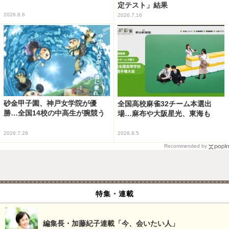
定テスト」結果
2026.8.6
2026.7.16
砂金甲子園、神戸女学院が優
全国高校麻雀32チーム本選出
勝…全国14校の中高生が腕競う
場…麻布や大阪星光、東海も
2026.7.29
2026.8.5
Recommended by
特集・連載
編集長・加藤紀子連載「今、会いたい人」