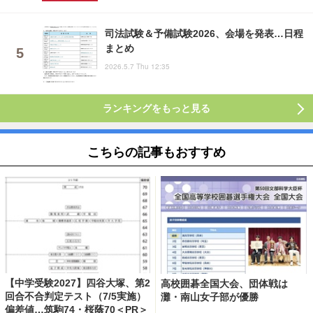
司法試験＆予備試験2026、会場を発表…日程
まとめ
2026.5.7 Thu 12:35
ランキングをもっと見る
こちらの記事もおすすめ
【中学受験2027】四谷大塚、第2
高校囲碁全国大会、団体戦は
回合不合判定テスト（7/5実施）
灘・南山女子部が優勝
偏差値…筑駒74・桜蔭70＜PR＞