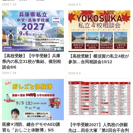
2026.7.10
2026.8.5
【高校受験】【中学受験】兵庫
【高校受験】横須賀の私立4校が
県内の私立31校が集結、個別相
参加…合同相談会10/12
談会9/6
2026.7.28
2026.8.5
医療✕消防、縫合デモやAED講
【中学受験2027】人気校の併願
習も「おしごと体験博」9/5
先は…四谷大塚「第2回合不合判