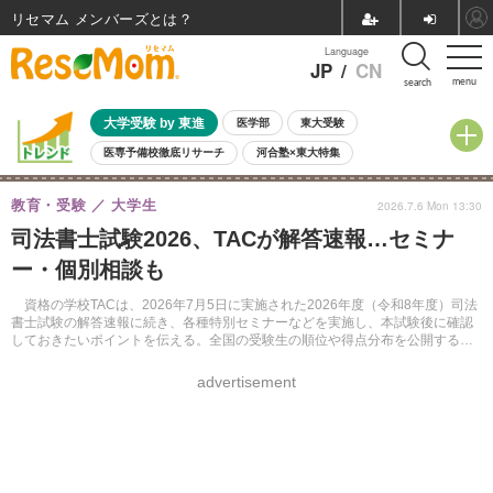
リセマム メンバーズ
Language
JP
/
CN
menu
search
大学受験 by 東進
医学部
東大受験
医専予備校徹底リサーチ
河合塾×東大特集
親子で考える大学選び
高校受験
中学受験
小学校受験
教育・受験
大学生
2026.7.6 Mon 13:30
共通テスト
夏休み
8月開催学校説明会・相談会
司法書士試験2026、TACが解答速報…セミナ
8月開催イベント・WS
全国公立高校 過去問
人気記事
ー・個別相談も
自由研究教材（小学生向け）
自由研究教材（中学生向け）
ランキング
資格の学校TACは、2026年7月5日に実施された2026年度（令和8年度）司法
書士試験の解答速報に続き、各種特別セミナーなどを実施し、本試験後に確認
しておきたいポイントを伝える。全国の受験生の順位や得点分布を公開する
「解答データリサーチ」の登録も受け付けている。
advertisement