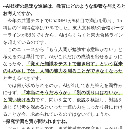
--AI技術の急速な進展は、教育にどのような影響を与えると
お考えですか。
今年の共通テストでChatGPTが9科目で満点を取り、15
科目の平均得点率は97％でした。東大文科I類の合格ボーダ
ーラインが88％ですから、AIはらくらくと東大合格ライン
を超えているのです。
このニュースから「もう人間が勉強する意味がない」と
考えるのは早計です。AIがこれだけの成績を出せるように
なった今、
「覚えた知識をテストで書き出す」という従来
のものさしでは、人間の能力を測ることができなくなった
と考えるべきです。
では何が求められるのか。AIが出してきた答えを鵜呑み
にせず、
「本当にそうだろうか」「別の切り口はないか」
と問い続ける力
です。問いを立て、仮説を検証し、対話を
通じて思考を深めるといった一連の力をしっかり身に付け
ることが今、求められているのではないでしょうか。
--探究学習も質が問われますね。
おっしゃるとおりです。まず教科書の内容をしっかり理