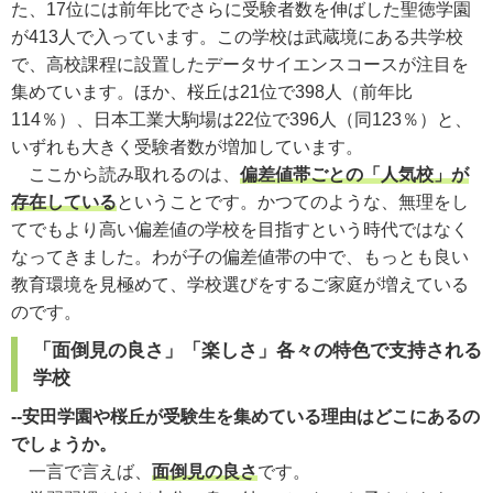
た、17位には前年比でさらに受験者数を伸ばした聖徳学園
が413人で入っています。この学校は武蔵境にある共学校
で、高校課程に設置したデータサイエンスコースが注目を
集めています。ほか、桜丘は21位で398人（前年比
114％）、日本工業大駒場は22位で396人（同123％）と、
いずれも大きく受験者数が増加しています。
ここから読み取れるのは、
偏差値帯ごとの「人気校」が
存在している
ということです。かつてのような、無理をし
てでもより高い偏差値の学校を目指すという時代ではなく
なってきました。わが子の偏差値帯の中で、もっとも良い
教育環境を見極めて、学校選びをするご家庭が増えている
のです。
「面倒見の良さ」「楽しさ」各々の特色で支持される
学校
--安田学園や桜丘が受験生を集めている理由はどこにあるの
でしょうか。
一言で言えば、
面倒見の良さ
です。