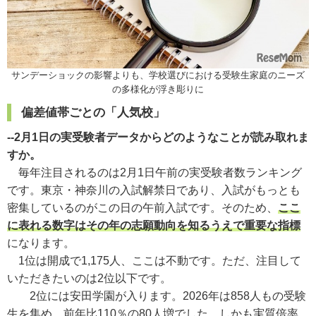
サンデーショックの影響よりも、学校選びにおける受験生家庭のニーズ
の多様化が浮き彫りに
偏差値帯ごとの「人気校」
--2月1日の実受験者データからどのようなことが読み取れま
すか。
毎年注目されるのは2月1日午前の実受験者数ランキング
です。東京・神奈川の入試解禁日であり、入試がもっとも
密集しているのがこの日の午前入試です。そのため、
ここ
に表れる数字はその年の志願動向を知るうえで重要な指標
になります。
1位は開成で1,175人、ここは不動です。ただ、注目して
いただきたいのは2位以下です。
2位には安田学園が入ります。2026年は858人もの受験
生を集め、前年比110％の80人増でした。しかも実質倍率