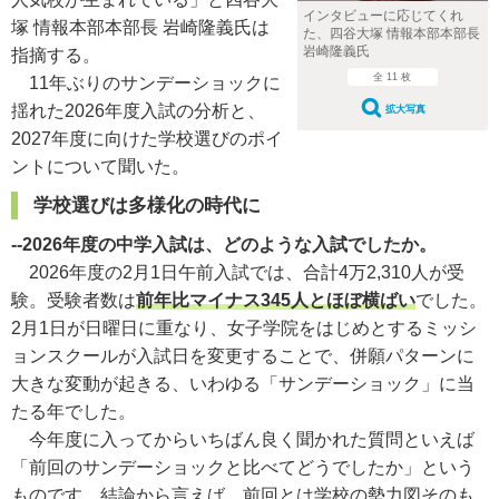
インタビューに応じてくれ
塚 情報本部本部長 岩崎隆義氏は
た、四谷大塚 情報本部本部長
岩崎隆義氏
指摘する。
全 11 枚
11年ぶりのサンデーショックに
揺れた2026年度入試の分析と、
拡大写真
2027年度に向けた学校選びのポイ
ントについて聞いた。
学校選びは多様化の時代に
--2026年度の中学入試は、どのような入試でしたか。
2026年度の2月1日午前入試では、合計4万2,310人が受
験。受験者数は
前年比マイナス345人とほぼ横ばい
でした。
2月1日が日曜日に重なり、女子学院をはじめとするミッシ
ョンスクールが入試日を変更することで、併願パターンに
大きな変動が起きる、いわゆる「サンデーショック」に当
たる年でした。
今年度に入ってからいちばん良く聞かれた質問といえば
「前回のサンデーショックと比べてどうでしたか」という
ものです。結論から言えば、前回とは学校の勢力図そのも