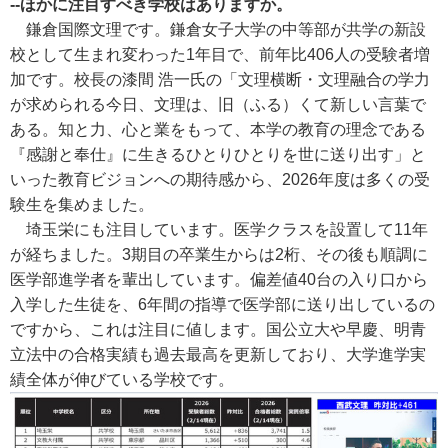
--ほかに注目すべき学校はありますか。
鎌倉国際文理です。鎌倉女子大学の中等部が共学の新設
校として生まれ変わった1年目で、前年比406人の受験者増
加です。校長の漆間 浩一氏の「文理横断・文理融合の学力
が求められる今日、文理は、旧（ふる）くて新しい言葉で
ある。知と力、心と業をもって、本学の教育の理念である
『感謝と奉仕』に生きるひとりひとりを世に送り出す」と
いった教育ビジョンへの期待感から、2026年度は多くの受
験生を集めました。
埼玉栄にも注目しています。医学クラスを設置して11年
が経ちました。3期目の卒業生からは2桁、その後も順調に
医学部進学者を輩出しています。偏差値40台の入り口から
入学した生徒を、6年間の指導で医学部に送り出しているの
ですから、これは注目に値します。国公立大や早慶、明青
立法中の合格実績も過去最高を更新しており、大学進学実
績全体が伸びている学校です。