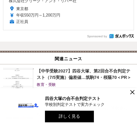
株式会社クリーク・アンド・リバー社
東京都
年収550万円～1,200万円
正社員
Sponsored by
関連ニュース
【中学受験2027】四谷大塚、第2回合不合判定テ
スト（7/5実施）偏差値…筑駒74・桜蔭70＜PR＞
教育・受験
×
2026.7.10 Fri 11:45
四谷大塚の合不合判定テスト
学校別判定テストで実力チェック
【中学受験2027】栄東中、東大特待に算数重視
型…2科判定へ
詳しく見る
教育・受験
2026.7.7 Tue 13:15