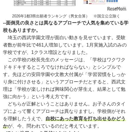
2026年1都3県出願者ランキング（男女合算） ※国立公立除く
--面倒見の良さとは異なるアプローチで人気を集めている学
校もありますか。
埼玉の西武学園文理が面白い動きを見せています。受験
者数が前年比で461人増加しています。1月実施入試のみの
学校ですが、1クラス増設となりました。
この学校の校長先生のメッセージは、「学校はワクワク
ドキドキするところでなければならない」とシンプルで
す。先ほどの安田学園や文教大付属が「学習習慣をしっか
り身に付けさせる」というアプローチだとすると、西武文
理は「学校が楽しければ興味関心が芽生え、結果として勉
強に向かう」という考え方です。
どちらが正解ということはありません。お子さんのタイ
プによって響くアプローチは異なりますし、学校側がそれ
を理解したうえで、
自校にあった教育を打ち出せるかどう
か
が、今、問われているのだと考えています。