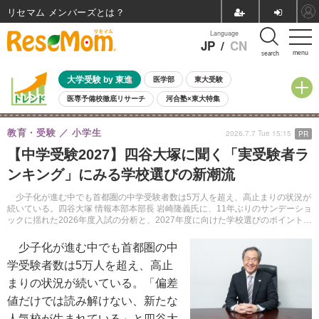
リセマム メンバーズ
Language
JP
/
CN
menu
search
大学受験 by 東進
医学部
東大受験
医専予備校徹底リサーチ
河合塾×東大特集
親子で考える大学選び
高校受験
中学受験
小学校受験
教育・受験
小学生
2026.7.7 Tue 15:15
PR
共通テスト
夏休み
8月開催学校説明会・相談会
【中学受験2027】四谷大塚に聞く「実受験者ラ
8月開催イベント・WS
全国公立高校 過去問
人気記事
ンキング」にみる学校選びの新潮流
自由研究教材（小学生向け）
自由研究教材（中学生向け）
ランキング
少子化が進む中でも首都圏の中学受験者数は5万人を超え、高止まりの状況が
続いている。四谷大塚 情報本部本部長 岩崎隆義氏に、11年ぶりのサンデーショ
ックに揺れた2026年度入試の分析と、2027年度に向けた学校選びのポイントに
ついて聞いた。
少子化が進む中でも首都圏の中
学受験者数は5万人を超え、高止
まりの状況が続いている。「偏差
値だけでは読み解けない、新たな
人気校が生まれている」と四谷大