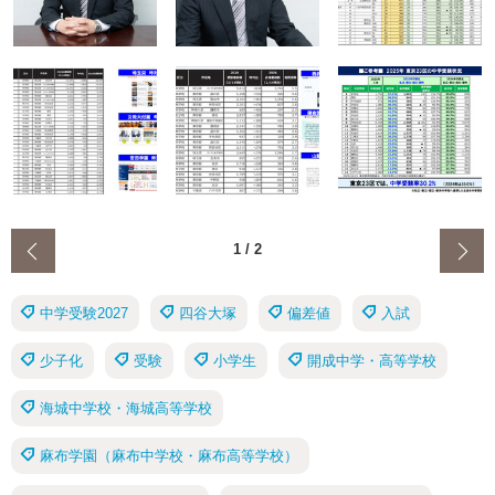
‹
1
/
2
中学受験2027
四谷大塚
偏差値
入試
少子化
受験
小学生
開成中学・高等学校
海城中学校・海城高等学校
麻布学園（麻布中学校・麻布高等学校）