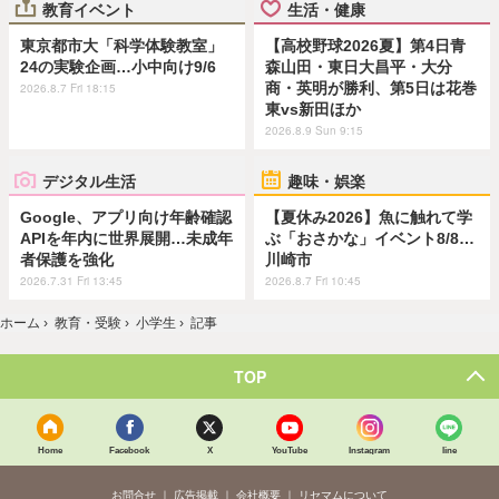
教育イベント
生活・健康
東京都市大「科学体験教室」
【高校野球2026夏】第4日青
24の実験企画…小中向け9/6
森山田・東日大昌平・大分
商・英明が勝利、第5日は花巻
2026.8.7 Fri 18:15
東vs新田ほか
2026.8.9 Sun 9:15
デジタル生活
趣味・娯楽
Google、アプリ向け年齢確認
【夏休み2026】魚に触れて学
APIを年内に世界展開…未成年
ぶ「おさかな」イベント8/8…
者保護を強化
川崎市
2026.7.31 Fri 13:45
2026.8.7 Fri 10:45
ホーム
›
教育・受験
›
小学生
›
記事
TOP
Home
Facebook
X
YouTube
Instagram
line
お問合せ
広告掲載
会社概要
リセマムについて