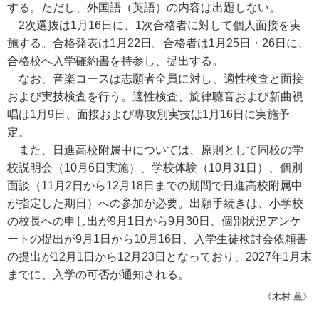
する。ただし、外国語（英語）の内容は出題しない。
2次選抜は1月16日に、1次合格者に対して個人面接を実
施する。合格発表は1月22日。合格者は1月25日・26日に、
合格校へ入学確約書を持参し、提出する。
なお、音楽コースは志願者全員に対し、適性検査と面接
および実技検査を行う。適性検査、旋律聴音および新曲視
唱は1月9日、面接および専攻別実技は1月16日に実施予
定。
また、日進高校附属中については、原則として同校の学
校説明会（10月6日実施）、学校体験（10月31日）、個別
面談（11月2日から12月18日までの期間で日進高校附属中
が指定した期日）への参加が必要。出願手続きは、小学校
の校長への申し出が9月1日から9月30日、個別状況アンケ
ートの提出が9月1日から10月16日、入学生徒検討会依頼書
の提出が12月1日から12月23日となっており、2027年1月末
までに、入学の可否が通知される。
《木村 薫》