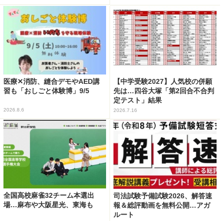
医療✕消防、縫合デモやAED講
【中学受験2027】人気校の併願
習も「おしごと体験博」9/5
先は…四谷大塚「第2回合不合判
定テスト」結果
2026.8.6
2026.7.16
全国高校麻雀32チーム本選出
司法試験予備試験2026、解答速
場…麻布や大阪星光、東海も
報＆総評動画を無料公開…アガ
ルート