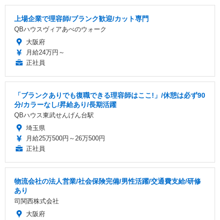
上場企業で理容師/ブランク歓迎/カット専門
QBハウスヴィアあべのウォーク
大阪府
月給24万円～
正社員
「ブランクありでも復職できる理容師はここ!」/休憩は必ず90
分/カラーなし/昇給あり/長期活躍
QBハウス東武せんげん台駅
埼玉県
月給25万500円～26万500円
正社員
物流会社の法人営業/社会保険完備/男性活躍/交通費支給/研修
あり
司関西株式会社
大阪府