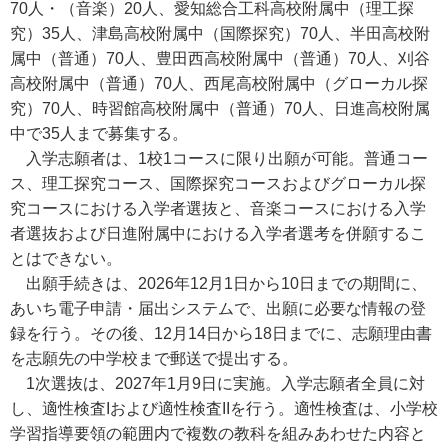
70人・（音楽）20人、愛知総合工科高校附属中（理工探
究）35人、津島高校附属中（国際探究）70人、半田高校附
属中（普通）70人、豊田西高校附属中（普通）70人、刈谷
高校附属中（普通）70人、西尾高校附属中（グローカル探
究）70人、時習館高校附属中（普通）70人、日進高校附属
中で35人まで募集する。
入学志願者は、1校1コースに限り出願が可能。普通コー
ス、理工探究コース、国際探究コースおよびグローカル探
究コースにおける入学者選抜と、音楽コースにおける入学
者選抜および日進附属中における入学者選考を併願するこ
とはできない。
出願手続きは、2026年12月1日から10日までの期間に、
あいち電子申請・届出システムで、出願に必要な情報の登
録を行う。その後、12月14日から18日までに、志願理由書
を志願先の中学校まで郵送で提出する。
1次選抜は、2027年1月9日に実施。入学志願者全員に対
し、適性検査Iおよび適性検査IIを行う。適性検査は、小学校
学習指導要領の範囲内で複数の教科を組みあわせた内容と