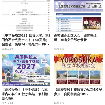
【中学受験2027】四谷大塚、第2
高校囲碁全国大会、団体戦は
回合不合判定テスト（7/5実施）
灘・南山女子部が優勝
偏差値…筑駒74・桜蔭70＜PR＞
2026.7.10
2026.8.5
【高校受験】【中学受験】兵庫
【高校受験】横須賀の私立4校が
県内の私立31校が集結、個別相
参加…合同相談会10/12
談会9/6
2026.7.28
2026.8.5