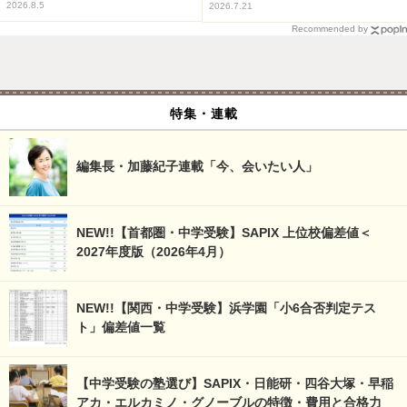
2026.8.5
2026.7.21
Recommended by
特集・連載
編集長・加藤紀子連載「今、会いたい人」
NEW!!【首都圏・中学受験】SAPIX 上位校偏差値＜
2027年度版（2026年4月）
NEW!!【関西・中学受験】浜学園「小6合否判定テス
ト」偏差値一覧
【中学受験の塾選び】SAPIX・日能研・四谷大塚・早稲
アカ・エルカミノ・グノーブルの特徴・費用と合格力