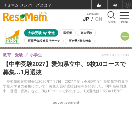
リセマム メンバーズ
Language
JP
/
CN
menu
search
大学受験 by 東進
医学部
東大受験
医専予備校徹底リサーチ
河合塾×東大特集
親子で考える大学選び
高校受験
中学受験
小学校受験
教育・受験
小学生
2026.7.9 Thu 18:45
共通テスト
夏休み
8月開催学校説明会・相談会
【中学受験2027】愛知県立中、9校10コースで
8月開催イベント・WS
全国公立高校 過去問
人気記事
募集…1月選抜
自由研究教材（小学生向け）
自由研究教材（中学生向け）
ランキング
愛知県教育委員会は2026年7月7日、2027年度（令和9年度）愛知県立附属中
学校入学者の募集について、募集人員や選抜日程等を発表した。明和高校附属
中（普通・音楽）など、9校10コースで募集する。1次選抜は2027年1月9日、2
次選抜は1月16日に実施予定。
advertisement