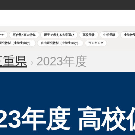
ーチ
河合塾×東大特集
親子で考える大学選び
高校受験
中学受験
小学校
研究教材（小学生向け）
自由研究教材（中学生向け）
ランキング
三重県
2023年度
023年度 高