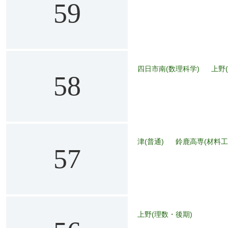
59
四日市南(数理科学)
上野
58
津(普通)
鈴鹿高専(材料工
57
上野(理数・後期)