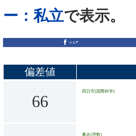
ー：私立
で表示。
シェア
偏差値
四日市(国際科学)
66
桑名(理数)