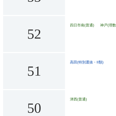
四日市南(普通)
神戸(理数
52
高田(特別選抜・II類)
51
津西(普通)
50