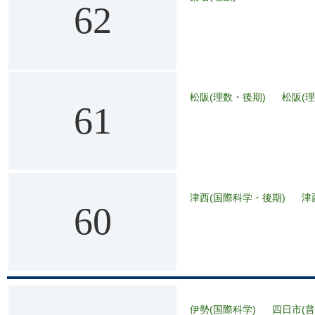
62
松阪(理数・後期)
松阪(
61
津西(国際科学・後期)
津
60
伊勢(国際科学)
四日市(普