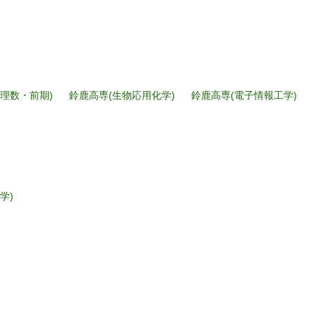
(理数・前期)
鈴鹿高専(生物応用化学)
鈴鹿高専(電子情報工学)
学)