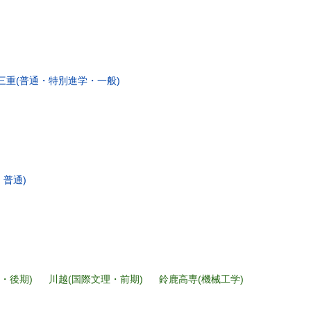
三重(普通・特別進学・一般)
・普通)
・後期)
川越(国際文理・前期)
鈴鹿高専(機械工学)