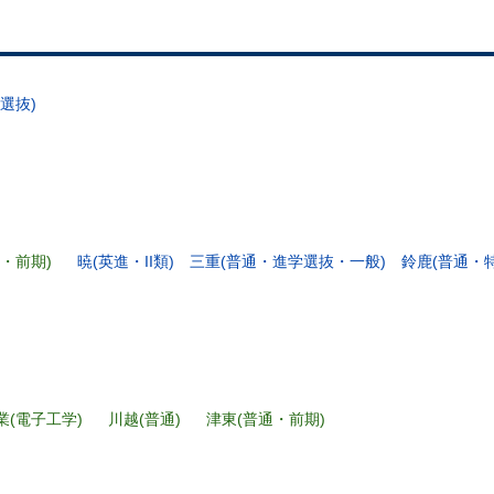
選抜)
・前期)
暁(英進・II類)
三重(普通・進学選抜・一般)
鈴鹿(普通・特
業(電子工学)
川越(普通)
津東(普通・前期)