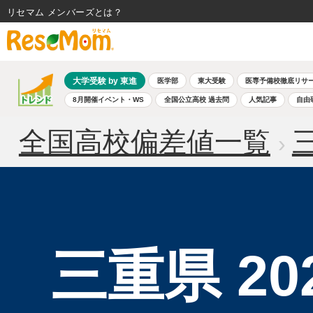
リセマム メンバーズ
大学受験 by 東進
医学部
東大受験
医専予備校徹底リサ
8月開催イベント・WS
全国公立高校 過去問
人気記事
自由
全国高校偏差値一覧
三重県 2