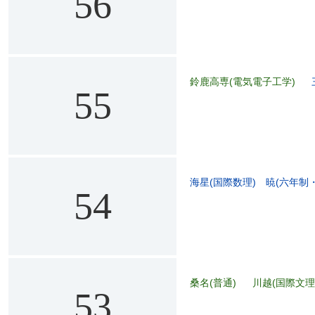
56
鈴鹿高専(電気電子工学)
55
海星(国際数理)
暁(六年制
54
桑名(普通)
川越(国際文理
53