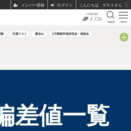
ログイン
こんにちは、ゲストさん
Language
JP
/
CN
menu
search
受験
共通テスト
夏休み
8月開催学校説明会・相談会
校偏差値一覧